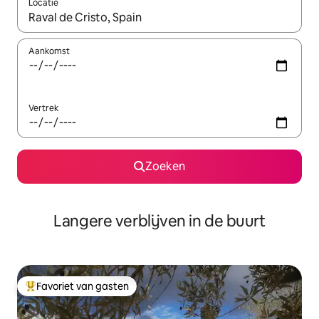
Locatie
Wanneer er resultaten beschikbaar zijn, maak je een keuze met 
Aankomst
Vertrek
Zoeken
Langere verblijven in de buurt
Favoriet van gasten
Topfavoriet van gasten