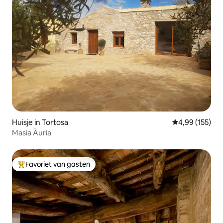
Huisje in Tortosa
Gemiddelde beo
4,99 (155)
Masia Àuria
Favoriet van gasten
Topfavoriet van gasten