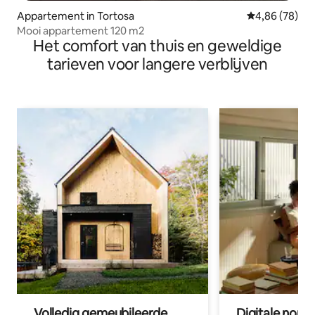
Appartement in Tortosa
Gemiddelde be
4,86 (78)
Mooi appartement 120 m2
Het comfort van thuis en geweldige
tarieven voor langere verblijven
Volledig gemeubileerde
Digitale nom