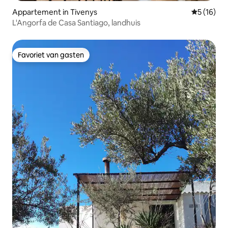
Appartement in Tivenys
Gemiddelde
5 (16)
L'Angorfa de Casa Santiago, landhuis
Favoriet van gasten
Favoriet van gasten