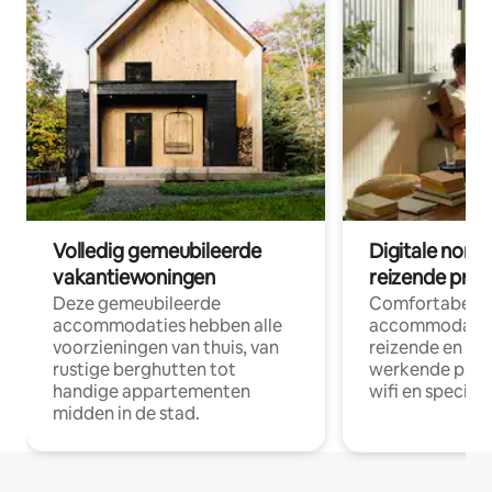
Volledig gemeubileerde
Digitale nom
vakantiewoningen
reizende prof
Deze gemeubileerde
Comfortabele
accommodaties hebben alle
accommodatie
voorzieningen van thuis, van
reizende en op
rustige berghutten tot
werkende profe
handige appartementen
wifi en special
midden in de stad.