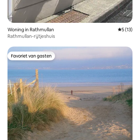
Woning in Rathmullan
Gemiddeld
5 (13)
Rathmullan-rijtjeshuis
Favoriet van gasten
Favoriet van gasten