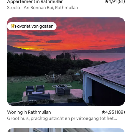
Appartement in Rathmullan
Gemiddelde b
4,91 (81)
Studio - An Bonnan Bui, Rathmullan
Favoriet van gasten
Topfavoriet van gasten
Woning in Rathmullan
Gemiddelde beo
4,95 (189)
Groot huis, prachtig uitzicht en privétoegang tot het
strand