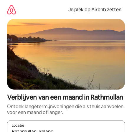
Ga
direct
Je plek op Airbnb zetten
naar
inhoud
Verblijven van een maand in Rathmullan
Ontdek langetermijnwoningen die als thuis aanvoelen
voor een maand of langer.
Locatie
Wanneer er resultaten beschikbaar zijn, maak je een keuze met 