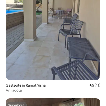
Gastsuite in Ramat Yishai
Gemiddeld
5 (41)
Ankadota
Superhost