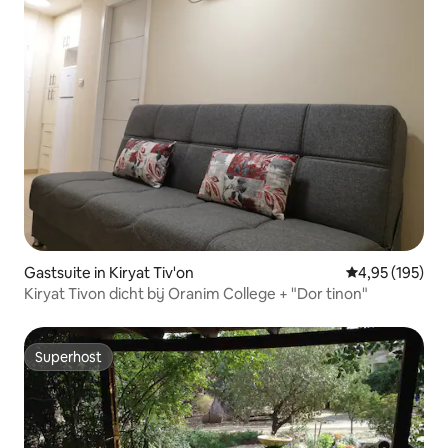
Gastsuite in Kiryat Tiv'on
Gemiddelde beo
4,95 (195)
Kiryat Tivon dicht bij Oranim College + "Dor tinon"
Superhost
Superhost