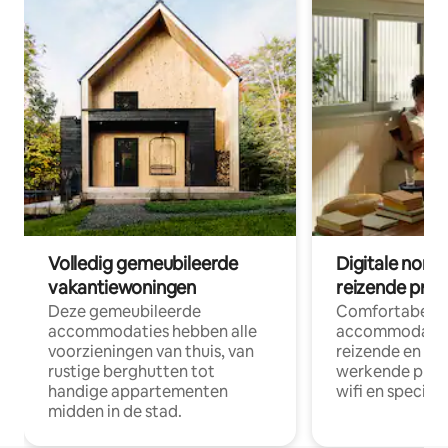
Volledig gemeubileerde
Digitale nom
vakantiewoningen
reizende prof
Deze gemeubileerde
Comfortabele
accommodaties hebben alle
accommodatie
voorzieningen van thuis, van
reizende en op
rustige berghutten tot
werkende profe
handige appartementen
wifi en special
midden in de stad.