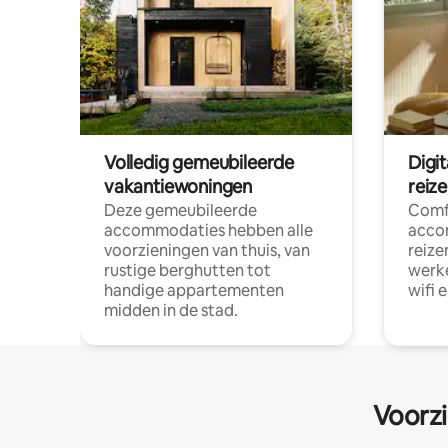
Volledig gemeubileerde
Digi
vakantiewoningen
reiz
Deze gemeubileerde
Comf
accommodaties hebben alle
acco
voorzieningen van thuis, van
reize
rustige berghutten tot
werke
handige appartementen
wifi 
midden in de stad.
Voorzi