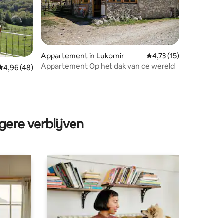
ecensies
Appartement in Lukomir
Gemiddelde beoordeli
4,73 (15)
Appartement Op het dak van de wereld
Gemiddelde beoordeling van 4,96 op 5, 48 recensies
4,96 (48)
gere verblijven