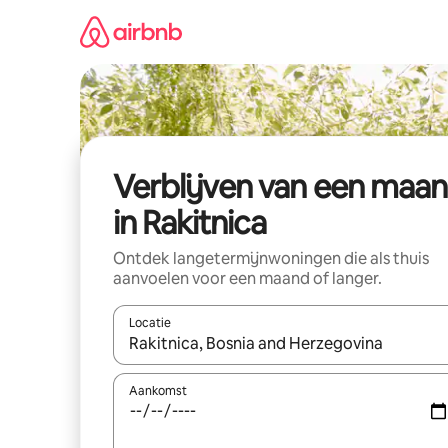
Ga
direct
naar
inhoud
Verblijven van een maa
in Rakitnica
Ontdek langetermijnwoningen die als thuis
aanvoelen voor een maand of langer.
Locatie
Wanneer er resultaten beschikbaar zijn, maak je 
Aankomst