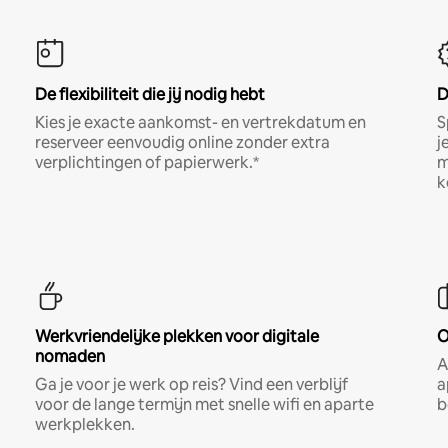
De flexibiliteit die jij nodig hebt
D
Kies je exacte aankomst- en vertrekdatum en
S
reserveer eenvoudig online zonder extra
j
verplichtingen of papierwerk.*
m
k
Werkvriendelijke plekken voor digitale
O
nomaden
A
Ga je voor je werk op reis? Vind een verblijf
a
voor de lange termijn met snelle wifi en aparte
b
werkplekken.