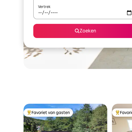
Vertrek
Zoeken
Favoriet van gasten
Favor
Topfavoriet van gasten
Topfavor