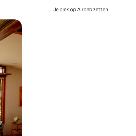
Je plek op Airbnb zetten
en of swipen.