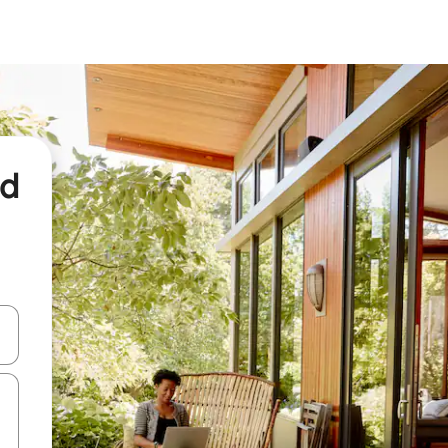
nd
een keuze met je de pijltjestoetsen omhoog en omlaag, óf door te tikk