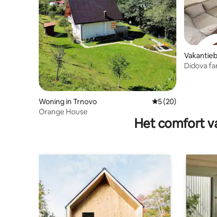
Vakantieb
ajevo
Didova f
Woning in Trnovo
Gemiddelde beoorde
5 (20)
Orange House
Het comfort va