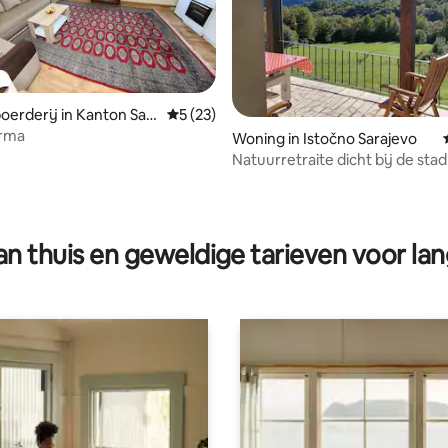
oerderij in Kanton Sar
Gemiddelde beoordeling van 5 op 5, 23 r
5 (23)
arma
Woning in Istočno Sarajevo
Natuurretraite dicht bij de stad
ling van 5 op 5, 20 recensies
n thuis en geweldige tarieven voor lan