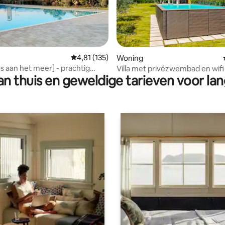
g van 4,91 op 5, 58 recensies
Gemiddelde beoordeling van 4,81 op 5, 135 r
4,81 (135)
Woning
as aan het meer] - prachtig
Villa met privézwembad en wifi
n thuis en geweldige tarieven voor lan
op het Gardameer