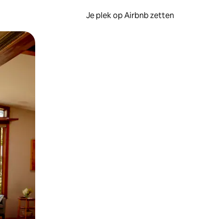
Je plek op Airbnb zetten
en of swipen.