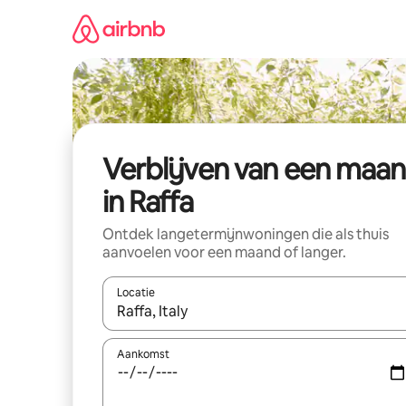
Ga
direct
naar
inhoud
Verblijven van een maa
in Raffa
Ontdek langetermijnwoningen die als thuis
aanvoelen voor een maand of langer.
Locatie
Wanneer er resultaten beschikbaar zijn, maak je 
Aankomst