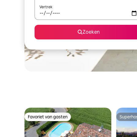
Vertrek
Zoeken
Favoriet van gasten
Superho
Favoriet van gasten
Superho