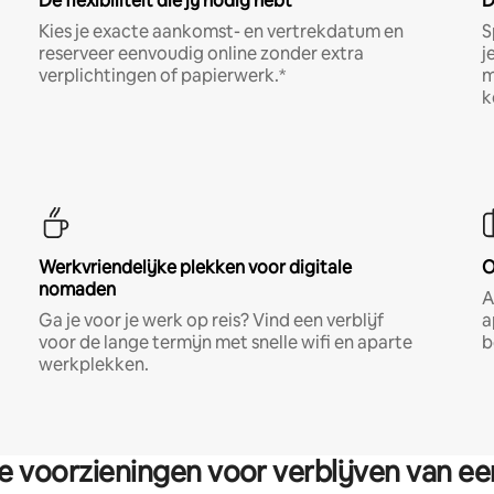
De flexibiliteit die jij nodig hebt
D
Kies je exacte aankomst- en vertrekdatum en
S
reserveer eenvoudig online zonder extra
j
verplichtingen of papierwerk.*
m
k
Werkvriendelijke plekken voor digitale
O
nomaden
A
Ga je voor je werk op reis? Vind een verblijf
a
voor de lange termijn met snelle wifi en aparte
b
werkplekken.
re voorzieningen voor verblijven van e