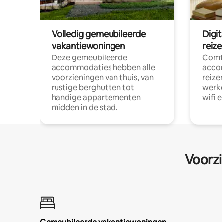
Volledig gemeubileerde
Digi
vakantiewoningen
reiz
Deze gemeubileerde
Comf
accommodaties hebben alle
acco
voorzieningen van thuis, van
reize
rustige berghutten tot
werke
handige appartementen
wifi 
midden in de stad.
Voorzi