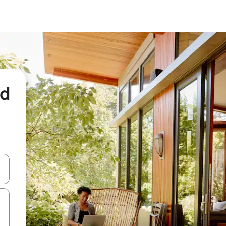
nd
een keuze met je de pijltjestoetsen omhoog en omlaag, óf door te tikk