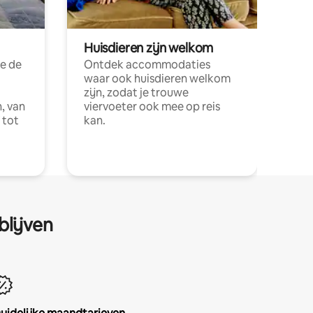
Huisdieren zijn welkom
e de
Ontdek accommodaties
waar ook huisdieren welkom
zijn, zodat je trouwe
, van
viervoeter ook mee op reis
 tot
kan.
blijven