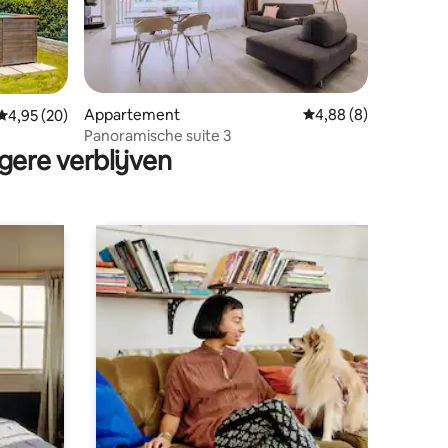
ecensies
Appartement
Gemiddelde beoordeli
4,88 (8)
Gemiddelde beoordeling van 4,95 op 5, 20 recensies
4,95 (20)
Panoramische suite 3
gere verblijven