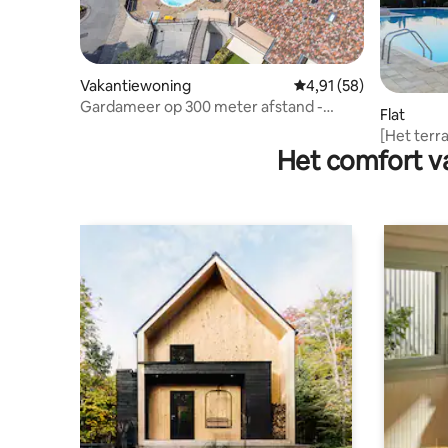
Vakantiewoning
Gemiddelde beoordelin
4,91 (58)
Gardameer op 300 meter afstand -
Flat
Ardea Duplex
[Het terr
Het comfort va
uitzicht 