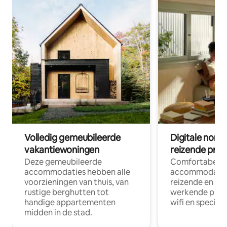
Volledig gemeubileerde
Digitale nom
vakantiewoningen
reizende prof
Deze gemeubileerde
Comfortabele
accommodaties hebben alle
accommodatie
voorzieningen van thuis, van
reizende en op
rustige berghutten tot
werkende profe
handige appartementen
wifi en special
midden in de stad.