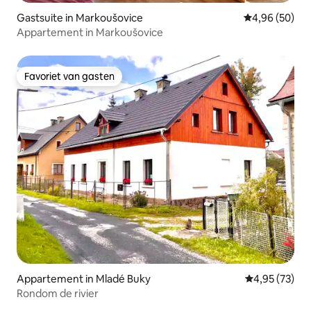
Gastsuite in Markoušovice
Gemiddelde be
4,96 (50)
Appartement in Markoušovice
Favoriet van gasten
Favoriet van gasten
Appartement in Mladé Buky
Gemiddelde be
4,95 (73)
Rondom de rivier