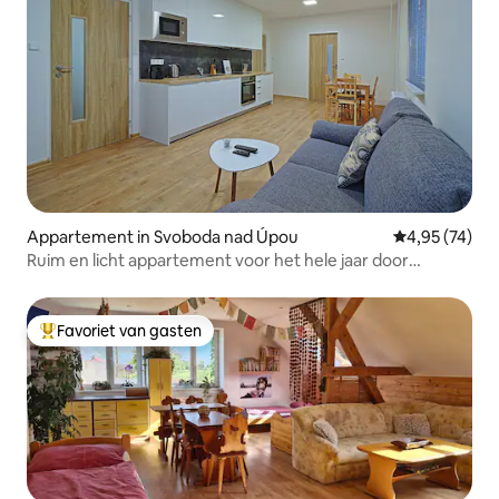
Appartement in Svoboda nad Úpou
Gemiddelde be
4,95 (74)
Ruim en licht appartement voor het hele jaar door
vakantie
Favoriet van gasten
Topfavoriet van gasten