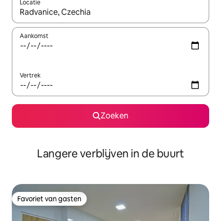
Locatie
Wanneer er resultaten beschikbaar zijn, maak je een keuze met 
Aankomst
Vertrek
Zoeken
Langere verblijven in de buurt
Favoriet van gasten
Favoriet van gasten