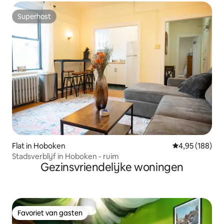
Superhost
Superhost
Flat in Hoboken
Gemiddelde beo
4,95 (188)
Stadsverblijf in Hoboken - ruim
Gezinsvriendelijke woningen
Favoriet van gasten
Favoriet van gasten