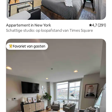
Appartement in New York
Gemiddelde b
4,7 (291)
Schattige studio: op loopafstand van Times Square
Favoriet van gasten
Topfavoriet van gasten