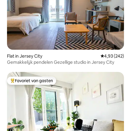
Flat in Jersey City
Gemiddelde beo
4,93 (242)
Gemakkelijk pendelen Gezellige studio in Jersey City
Favoriet van gasten
Topfavoriet van gasten