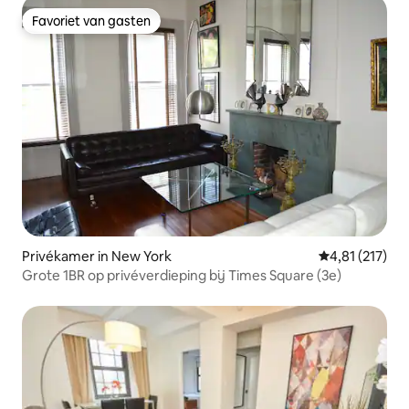
Favoriet van gasten
Favoriet van gasten
Privékamer in New York
Gemiddelde be
4,81 (217)
Grote 1BR op privéverdieping bij Times Square (3e)