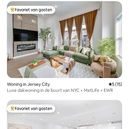
Favoriet van gasten
Topfavoriet van gasten
Woning in Jersey City
Gemiddeld
5 (15)
Luxe dakwoning in de buurt van NYC + MetLife + EWR
Favoriet van gasten
Topfavoriet van gasten