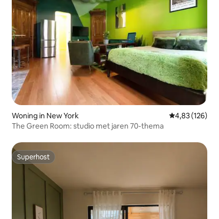
Woning in New York
Gemiddelde beo
4,83 (126)
The Green Room: studio met jaren 70-thema
Superhost
Superhost