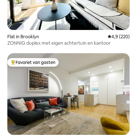
Flat in Brooklyn
Gemiddelde be
4,9 (220)
ZONNIG duplex met eigen achtertuin en kantoor
Favoriet van gasten
Topfavoriet van gasten