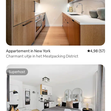
Appartement in New York
Gemiddelde be
4,98 (57)
Charmant uitje in het Meatpacking District
Superhost
Superhost