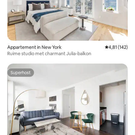
Appartement in New York
Gemiddelde beo
4,81 (142)
Ruime studio met charmant Julia-balkon
Superhost
Superhost