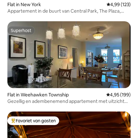
Flat in New York
Gemiddelde beo
4,99 (123)
Appartement in de buurt van Central Park, The Plaza,
Tiffany, MOMA
Superhost
Superhost
Flat in Weehawken Township
Gemiddelde beo
4,95 (199)
Gezellig en adembenemend appartement met uitzicht
op de skyline
Favoriet van gasten
Topfavoriet van gasten