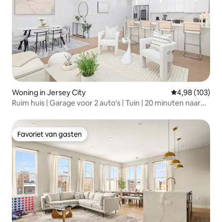
Woning in Jersey City
Gemiddelde beo
4,98 (103)
Ruim huis | Garage voor 2 auto's | Tuin | 20 minuten naar
NYC!
Favoriet van gasten
Favoriet van gasten