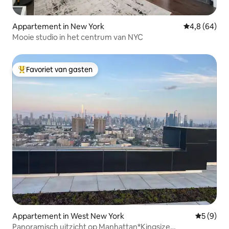
Appartement in New York
Gemiddelde b
4,8 (64)
Mooie studio in het centrum van NYC
Favoriet van gasten
Topfavoriet van gasten
Appartement in West New York
Gemiddeld
5 (9)
Panoramisch uitzicht op Manhattan*Kingsize