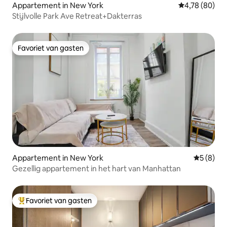
Appartement in New York
Gemiddelde be
4,78 (80)
Stijlvolle Park Ave Retreat+Dakterras
Favoriet van gasten
Favoriet van gasten
Appartement in New York
Gemiddeld
5 (8)
Gezellig appartement in het hart van Manhattan
Favoriet van gasten
Topfavoriet van gasten