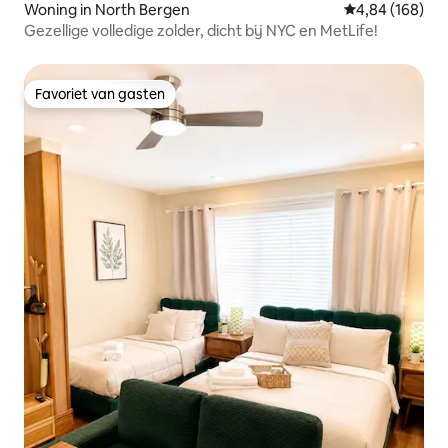
Woning in North Bergen
Gemiddelde beo
4,84 (168)
Gezellige volledige zolder, dicht bij NYC en MetLife!
Favoriet van gasten
Favoriet van gasten