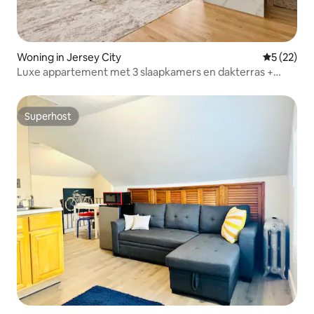
Woning in Jersey City
Gemiddelde
5 (22)
Luxe appartement met 3 slaapkamers en dakterras +
gemakkelijke toegang tot NYC + luchthaven
Superhost
Superhost