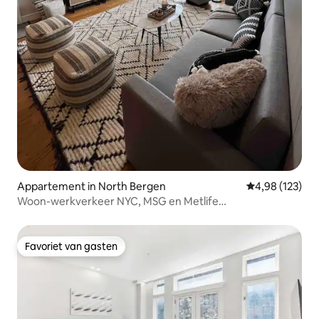
Appartement in North Bergen
Gemiddelde beo
4,98 (123)
Woon-werkverkeer NYC, MSG en Metlife
Stadium|Garageparkeergelegenheid!
Favoriet van gasten
Favoriet van gasten