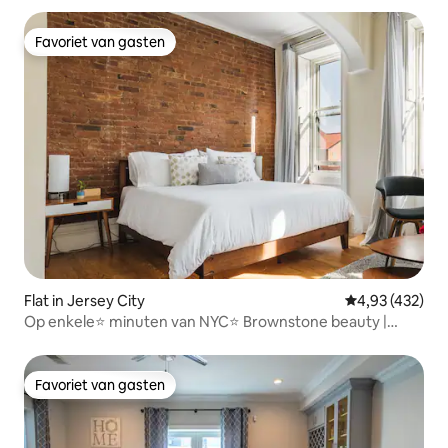
Favoriet van gasten
Favoriet van gasten
Flat in Jersey City
Gemiddelde beo
4,93 (432)
Op enkele⭐ minuten van NYC⭐ Brownstone beauty |
GRATIS PARKEREN
Favoriet van gasten
Favoriet van gasten