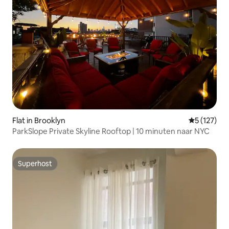
Flat in Brooklyn
Gemiddelde 
5 (127)
ParkSlope Private Skyline Rooftop | 10 minuten naar NYC
Superhost
Superhost