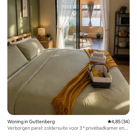
Woning in Guttenberg
Gemiddelde be
4,85 (34)
Verborgen parel: zoldersuite voor 3 * privébadkamer en
keuken. Wereldkampioenschap