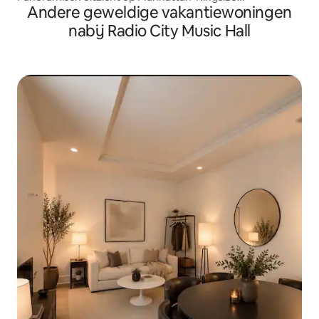
Andere geweldige vakantiewoningen
bed*Parkeergelegenheid*
nabij Radio City Music Hall