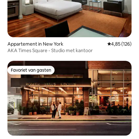
Appartement in New York
Gemiddelde beo
4,85 (126)
AKA Times Square - Studio met kantoor
Favoriet van gasten
Favoriet van gasten