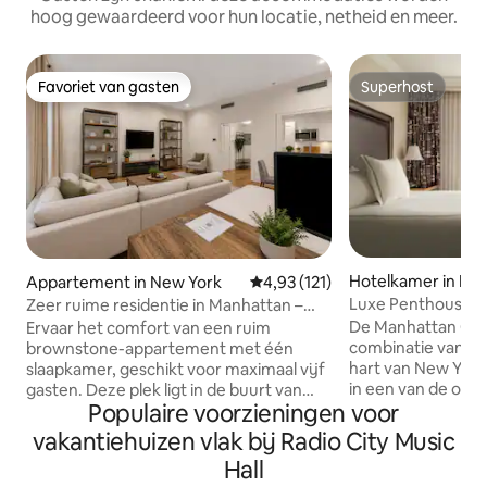
hoog gewaardeerd voor hun locatie, netheid en meer.
Favoriet van gasten
Superhost
Favoriet van gasten
Superhost
Hotelkamer in Ne
Appartement in New York
Gemiddelde beoordeling van 4,9
4,93 (121)
Luxe Penthouse Su
Zeer ruime residentie in Manhattan –
Central Park
Toplocatie
De Manhattan Club
Ervaar het comfort van een ruim
combinatie van lux
brownstone-appartement met één
hart van New York 
slaapkamer, geschikt voor maximaal vijf
in een van de ove
gasten. Deze plek ligt in de buurt van
Populaire voorzieningen voor
Suites of geniet v
Central Park, Times Square en Fifth
Exclusief balkon v
Avenue en biedt gemak en nabijheid
vakantiehuizen vlak bij Radio City Music
uitzicht! (Exclusie
van de meest iconische
Hall
gasten, niet priv
bezienswaardigheden van New York.