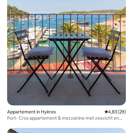
Appartement in Hyères
Gemiddelde be
4,83 (29)
Port- Cros appartement & mezzanine met zeezicht en
zwembad