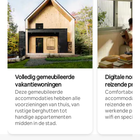
Volledig gemeubileerde
Digitale nom
vakantiewoningen
reizende prof
Deze gemeubileerde
Comfortabele
accommodaties hebben alle
accommodatie
voorzieningen van thuis, van
reizende en op
rustige berghutten tot
werkende profe
handige appartementen
wifi en special
midden in de stad.