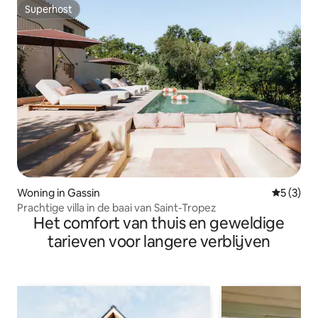
Superhost
Superhost
Woning in Gassin
Gemiddeld
5 (3)
Prachtige villa in de baai van Saint-Tropez
Het comfort van thuis en geweldige
tarieven voor langere verblijven