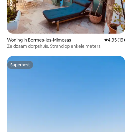
Woning in Bormes-les-Mimosas
Gemiddelde be
4,95 (19)
Zeldzaam dorpshuis. Strand op enkele meters
Superhost
Superhost