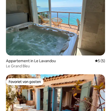
Appartement in Le Lavandou
Gemiddeld
5 (5)
Le Grand Bleu
Favoriet van gasten
Favoriet van gasten