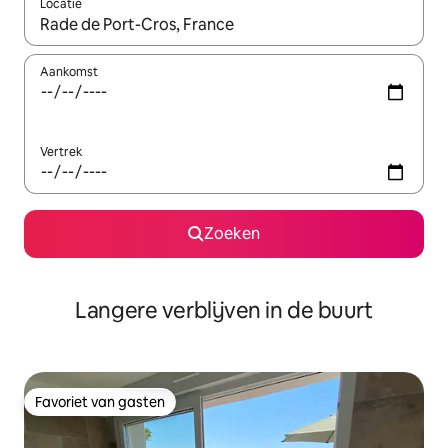
Locatie
Wanneer er resultaten beschikbaar zijn, maak je een keuze met 
Aankomst
Vertrek
Zoeken
Langere verblijven in de buurt
Favoriet van gasten
Favoriet van gasten