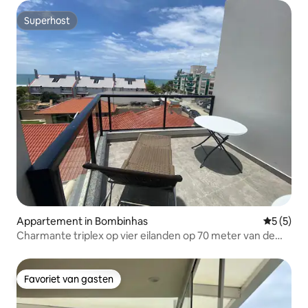
Superhost
Superhost
Appartement in Bombinhas
Gemiddeld
5 (5)
Charmante triplex op vier eilanden op 70 meter van de
zee
Favoriet van gasten
Favoriet van gasten