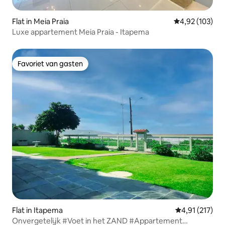
Flat in Meia Praia
Gemiddelde beo
4,92 (103)
Luxe appartement Meia Praia - Itapema
Favoriet van gasten
Favoriet van gasten
Flat in Itapema
Gemiddelde be
4,91 (217)
Onvergetelijk #Voet in het ZAND #Appartement