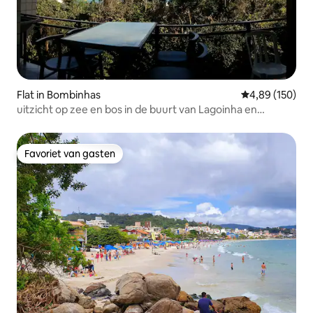
Flat in Bombinhas
Gemiddelde beo
4,89 (150)
uitzicht op zee en bos in de buurt van Lagoinha en
Sepultura
Favoriet van gasten
Favoriet van gasten