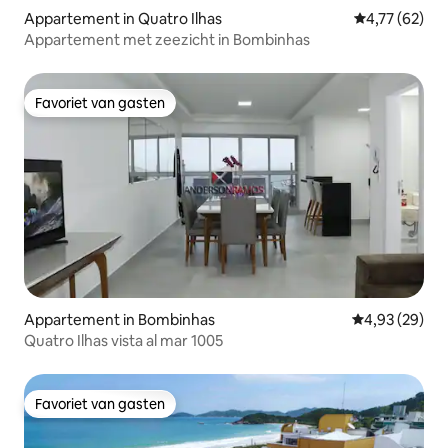
Appartement in Quatro Ilhas
Gemiddelde be
4,77 (62)
Appartement met zeezicht in Bombinhas
Favoriet van gasten
Favoriet van gasten
Appartement in Bombinhas
Gemiddelde be
4,93 (29)
Quatro Ilhas vista al mar 1005
Favoriet van gasten
Favoriet van gasten