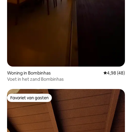
Woning in Bombinhas
Gemiddelde be
4,98 (48)
Voet in het zand Bombinhas
Favoriet van gasten
Favoriet van gasten