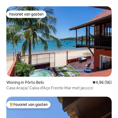
Favoriet van gasten
Favoriet van gasten
Woning in Pôrto Belo
Gemiddelde be
4,96 (56)
Casa Araça/ Caixa d'Aço Frente Mar met jacuzzi
Favoriet van gasten
Topfavoriet van gasten