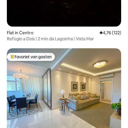
Flat in Centro
Gemiddelde beo
4,76 (122)
Refúgio a Dois | 2 min da Lagoinha | Vista Mar
Favoriet van gasten
Topfavoriet van gasten