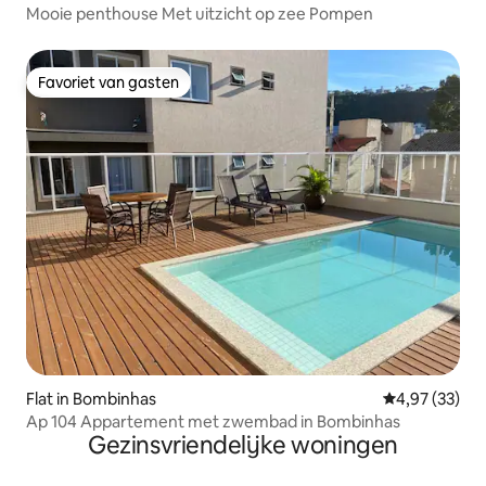
Mooie penthouse Met uitzicht op zee Pompen
Favoriet van gasten
Favoriet van gasten
Flat in Bombinhas
Gemiddelde be
4,97 (33)
Ap 104 Appartement met zwembad in Bombinhas
Gezinsvriendelijke woningen