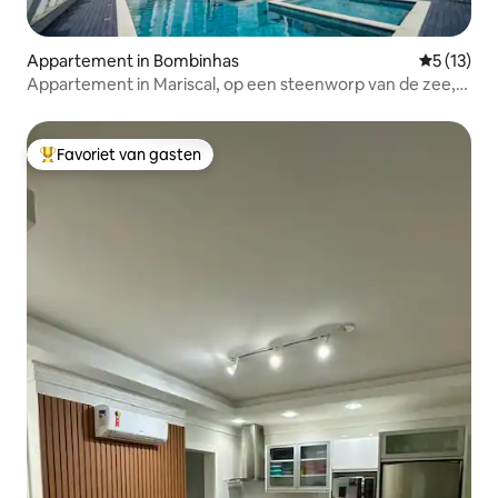
Appartement in Bombinhas
Gemiddeld
5 (13)
Appartement in Mariscal, op een steenworp van de zee,
met zwembad.
Favoriet van gasten
Topfavoriet van gasten