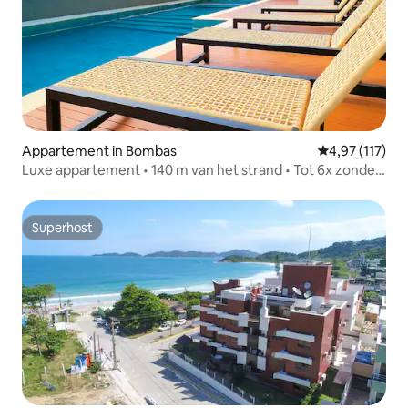
Appartement in Bombas
Gemiddelde be
4,97 (117)
Luxe appartement • 140 m van het strand • Tot 6x zonder
rente
Superhost
Superhost