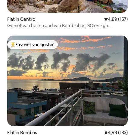
Flat in Centro
Gemiddelde beo
4,89 (157)
Geniet van het strand van Bombinhas, SC en zijn
wonderen!
Favoriet van gasten
Topfavoriet van gasten
Flat in Bombas
Gemiddelde beo
4,99 (133)