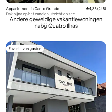
Appartement in Canto Grande
Gemiddelde beo
4,85 (245)
Dak bijna op het zand en uitzicht op zee
Andere geweldige vakantiewoningen
nabij Quatro Ilhas
Favoriet van gasten
Favoriet van gasten