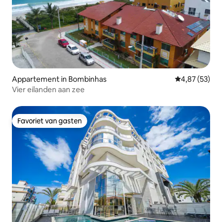
Appartement in Bombinhas
Gemiddelde be
4,87 (53)
Vier eilanden aan zee
Favoriet van gasten
Favoriet van gasten