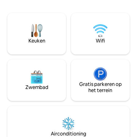
het stadscentrum. We hebben 3 grote
badkamer, voorra
kamers, 2 met 2 tweepersoonsbedden +
keuken. De keuken en voorraadkast zijn
1 slaapkamer met een super kingsize en
compleet. 400 m van Bombinhas Center
tweepersoonsbed. Amerikaanse
en dicht bij supermarkt,
pooltafel Gastronomische ruimte en
apotheken,restaur
Amerikaanse barbecue. Enorme infinity
stoelen en parasol
pool met uitzicht op zee.
parkeerplaatsen. H
Keuken
Wifi
huur is inclusief: 
Gratis parkeren op
Zwembad
het terrein
Airconditioning