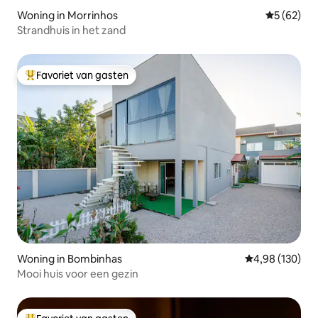
Woning in Morrinhos
Gemiddelde
5 (62)
Strandhuis in het zand
Favoriet van gasten
Topfavoriet van gasten
Woning in Bombinhas
Gemiddelde beo
4,98 (130)
Mooi huis voor een gezin