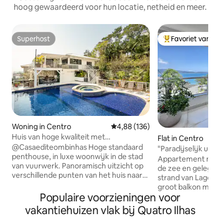
hoog gewaardeerd voor hun locatie, netheid en meer.
Superhost
Favoriet van g
Superhost
Topfavoriet van 
Woning in Centro
Gemiddelde beoordeling van 4,8
4,88 (136)
Huis van hoge kwaliteit met
Flat in Centro
panoramisch uitzicht, centrum
@Casaediteombinhas Hoge standaard
"Paradijselijk ui
penthouse, in luxe woonwijk in de stad
3 slaapkamers Bo
Appartement met prachtig uitzicht op
van vuurwerk. Panoramisch uitzicht op
de zee en gelegen
verschillende punten van het huis naar
strand van Lagoin
de stranden van het centrum, plaats
groot balkon met 
voor diegenen die op zoek zijn naar een
Populaire voorzieningen voor
een tafel, stoelen 
comfortabel pand, op een rustige plek
heeft een suite, +
vakantiehuizen vlak bij Quatro Ilhas
op een paar meter van het strand en in
tweepersoonsslaa