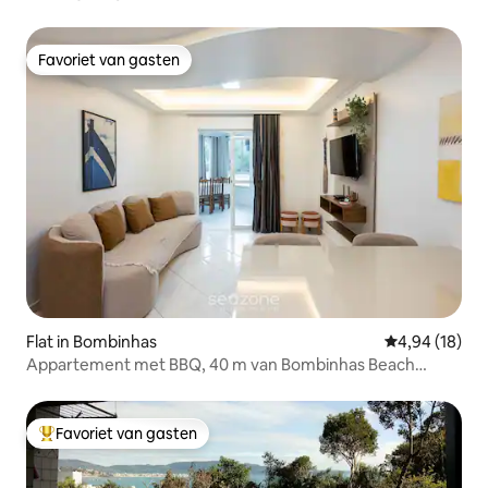
VOORAAN ZEE Itapema
Favoriet van gasten
Favoriet van gasten
Flat in Bombinhas
Gemiddelde be
4,94 (18)
Appartement met BBQ, 40 m van Bombinhas Beach
BDS0111
Favoriet van gasten
Topfavoriet van gasten