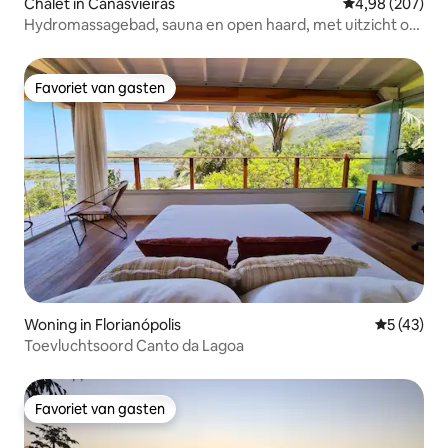
Chalet in Canasvieiras
Gemiddelde beo
4,98 (207)
Hydromassagebad, sauna en open haard, met uitzicht op
de bergen
Favoriet van gasten
Favoriet van gasten
Woning in Florianópolis
Gemiddelde
5 (43)
Toevluchtsoord Canto da Lagoa
Favoriet van gasten
Favoriet van gasten