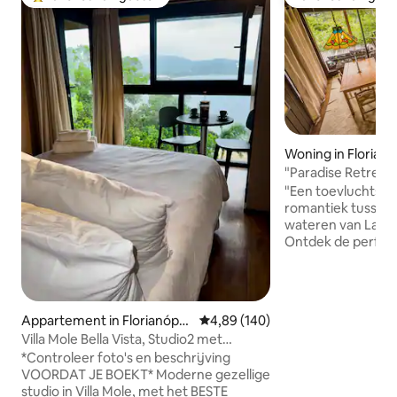
Topfavoriet van gasten
Favoriet van gas
Woning in Florianó
"Paradise Retreat 
uitzicht"
"Een toevluchtsoo
romantiek tussen 
wateren van Lago
Ontdek de perfect
en exclusiviteit in
het charmante do
omgeven door het
Atlantische Woud. Als jij en je geliefd
Appartement in Florianópoli
Gemiddelde beoordeling van 4,8
4,89 (140)
op zoek zijn naar 
s
Villa Mole Bella Vista, Studio2 met
om in een gezelli
uitzicht/Jacuzzi/BBQ
*Controleer foto's en beschrijving
te komen met de na
VOORDAT JE BOEKT* Moderne gezellige
ideale retraite o
studio in Villa Mole, met het BESTE
routine, te geni