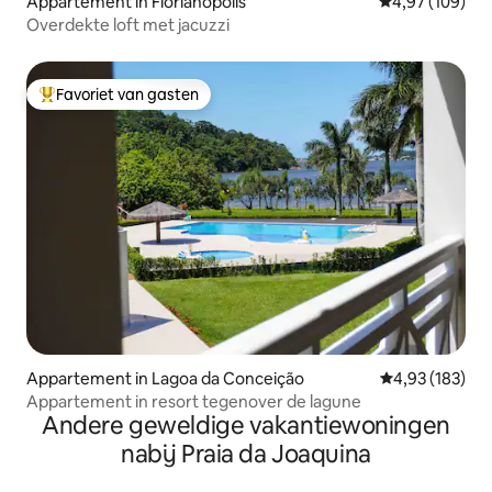
Appartement in Florianópolis
Gemiddelde beo
4,97 (109)
Overdekte loft met jacuzzi
Favoriet van gasten
Topfavoriet van gasten
Appartement in Lagoa da Conceição
Gemiddelde beo
4,93 (183)
Appartement in resort tegenover de lagune
Andere geweldige vakantiewoningen
nabij Praia da Joaquina