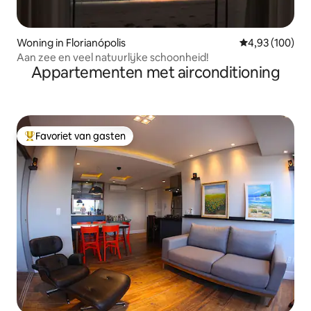
Woning in Florianópolis
Gemiddelde beo
4,93 (100)
Aan zee en veel natuurlijke schoonheid!
Appartementen met airconditioning
Favoriet van gasten
Topfavoriet van gasten