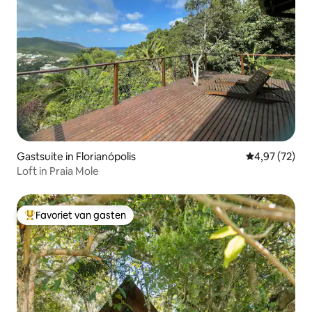
Gastsuite in Florianópolis
Gemiddelde be
4,97 (72)
Loft in Praia Mole
Favoriet van gasten
Topfavoriet van gasten