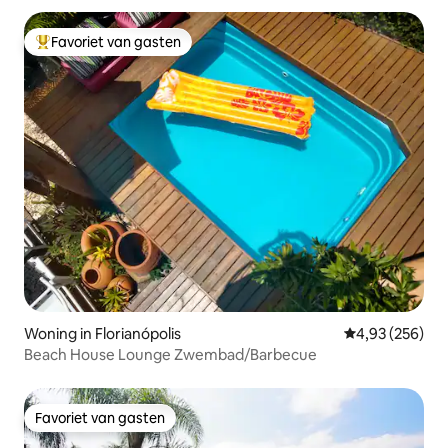
Favoriet van gasten
Topfavoriet van gasten
Woning in Florianópolis
Gemiddelde beo
4,93 (256)
Beach House Lounge Zwembad/Barbecue
Favoriet van gasten
Favoriet van gasten