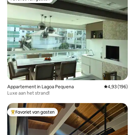
Favoriet van gasten
Appartement in Lagoa Pequena
Gemiddelde beo
4,93 (196)
Luxe aan het strand!
Favoriet van gasten
Topfavoriet van gasten