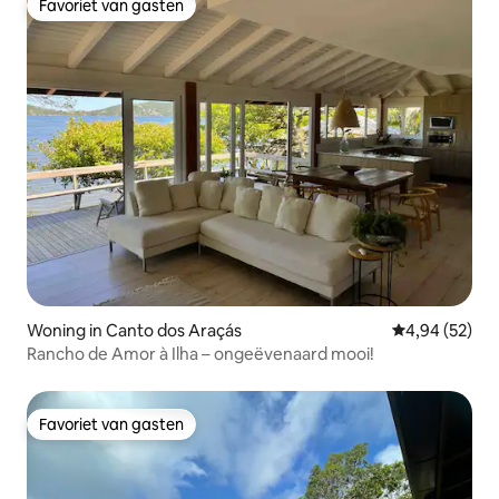
Favoriet van gasten
Favoriet van gasten
Woning in Canto dos Araçás
Gemiddelde be
4,94 (52)
Rancho de Amor à Ilha – ongeëvenaard mooi!
Favoriet van gasten
Favoriet van gasten