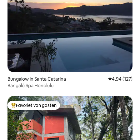
Bungalow in Santa Catarina
Gemiddelde beo
4,94 (127)
Bangalô Spa Honolulu
Favoriet van gasten
Topfavoriet van gasten