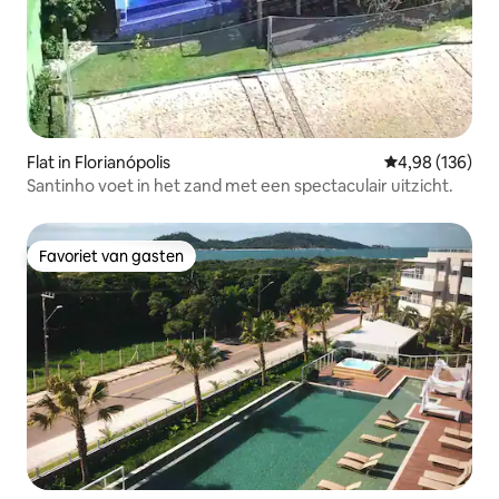
Flat in Florianópolis
Gemiddelde beo
4,98 (136)
Santinho voet in het zand met een spectaculair uitzicht.
Favoriet van gasten
Favoriet van gasten