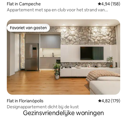
Flat in Campeche
Gemiddelde beo
4,94 (158)
Appartement met spa en club voor het strand van
Campeche
Favoriet van gasten
Favoriet van gasten
Flat in Florianópolis
Gemiddelde beo
4,82 (179)
Designappartement dicht bij de kust
Gezinsvriendelijke woningen