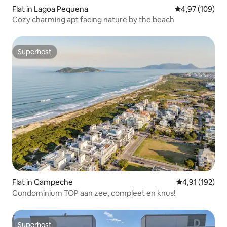
Flat in Lagoa Pequena
Gemiddelde beo
4,97 (109)
Cozy charming apt facing nature by the beach
Superhost
Superhost
Flat in Campeche
Gemiddelde beo
4,91 (192)
Condominium TOP aan zee, compleet en knus!
Superhost