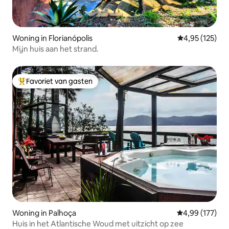
Woning in Florianópolis
Gemiddelde beo
4,95 (125)
Mijn huis aan het strand.
Favoriet van gasten
Topfavoriet van gasten
Woning in Palhoça
Gemiddelde beo
4,99 (177)
Huis in het Atlantische Woud met uitzicht op zee