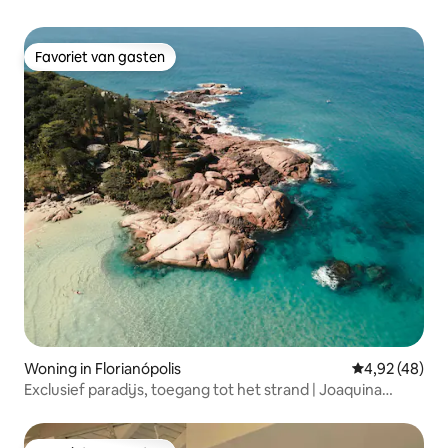
Favoriet van gasten
Favoriet van gasten
Woning in Florianópolis
Gemiddelde be
4,92 (48)
Exclusief paradijs, toegang tot het strand | Joaquina
House