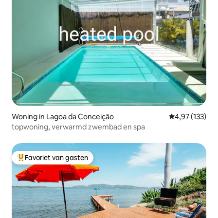
Woning in Lagoa da Conceição
Gemiddelde beo
4,97 (133)
topwoning, verwarmd zwembad en spa
Favoriet van gasten
Topfavoriet van gasten