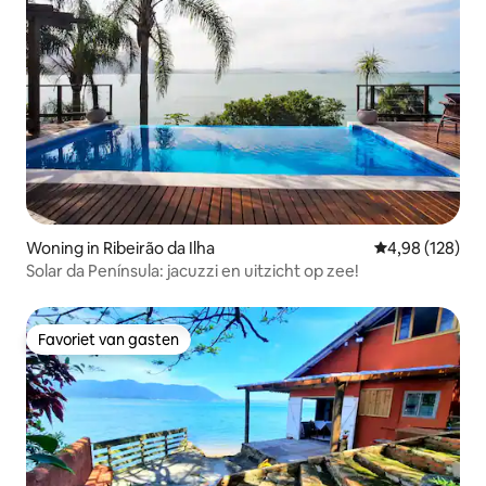
Woning in Ribeirão da Ilha
Gemiddelde beo
4,98 (128)
Solar da Península: jacuzzi en uitzicht op zee!
Favoriet van gasten
Favoriet van gasten