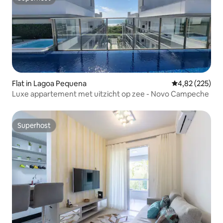
Superhost
Flat in Lagoa Pequena
Gemiddelde beo
4,82 (225)
Luxe appartement met uitzicht op zee - Novo Campeche
Superhost
Superhost