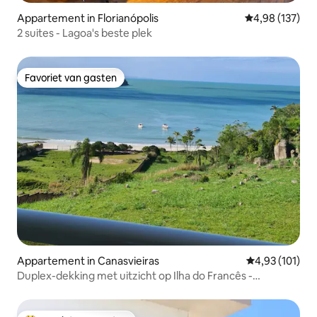
Appartement in Florianópolis
Gemiddelde beo
4,98 (137)
2 suites - Lagoa's beste plek
Favoriet van gasten
Favoriet van gasten
Appartement in Canasvieiras
Gemiddelde beo
4,93 (101)
Duplex-dekking met uitzicht op Ilha do Francês -
Canasjurê