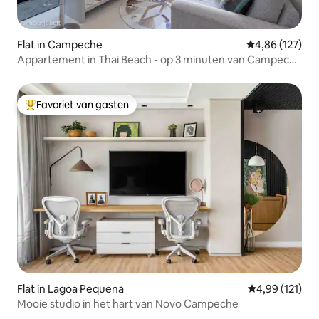
Flat in Campeche
Gemiddelde beo
4,86 (127)
Appartement in Thai Beach - op 3 minuten van Campeche
Beach
Favoriet van gasten
Topfavoriet van gasten
Flat in Lagoa Pequena
Gemiddelde beo
4,99 (121)
Mooie studio in het hart van Novo Campeche