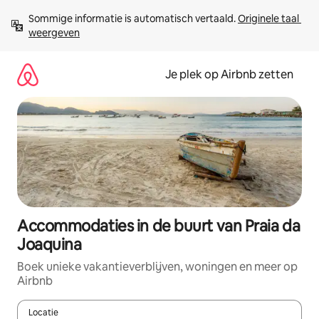
Ga
Sommige informatie is automatisch vertaald. 
Originele taal 
direct
weergeven
naar
inhoud
Je plek op Airbnb zetten
Accommodaties in de buurt van Praia da
Joaquina
Boek unieke vakantieverblijven, woningen en meer op
Airbnb
Locatie