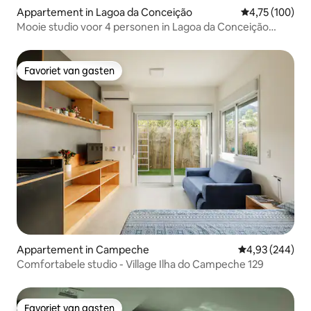
Appartement in Lagoa da Conceição
Gemiddelde beo
4,75 (100)
Mooie studio voor 4 personen in Lagoa da Conceição
BDR522
Favoriet van gasten
Favoriet van gasten
Appartement in Campeche
Gemiddelde beo
4,93 (244)
Comfortabele studio - Village Ilha do Campeche 129
Favoriet van gasten