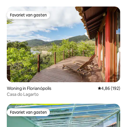
Favoriet van gasten
Favoriet van gasten
Woning in Florianópolis
Gemiddelde beo
4,86 (192)
Casa do Lagarto
Favoriet van gasten
Favoriet van gasten