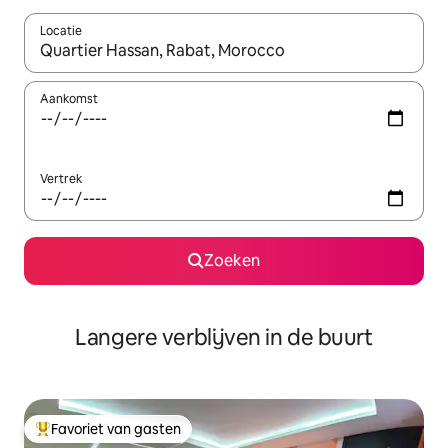
Locatie
Wanneer er resultaten beschikbaar zijn, maak je een keuze met 
Aankomst
Vertrek
Zoeken
Langere verblijven in de buurt
Favoriet van gasten
Topfavoriet van gasten