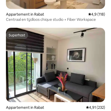
Appartement in Rabat
Gemiddelde b
4,9 (118)
Centraal en tijdloos chique studio + Fiber Workspace
Superhost
Superhost
Appartement in Rabat
Gemiddelde beo
4,91 (232)