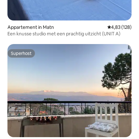
Appartement in Matn
Gemiddelde beo
4,83 (128)
Een knusse studio met een prachtig uitzicht (UNIT A)
Superhost
Superhost