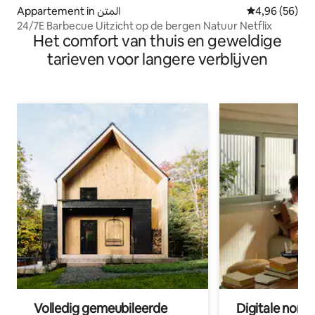
Appartement in المتن
Gemiddelde be
4,96 (56)
24/7E Barbecue Uitzicht op de bergen Natuur Netflix
Het comfort van thuis en geweldige
tarieven voor langere verblijven
Volledig gemeubileerde
Digitale nom