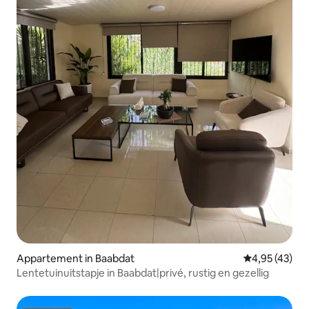
Appartement in Baabdat
Gemiddelde be
4,95 (43)
Lentetuinuitstapje in Baabdat|privé, rustig en gezellig