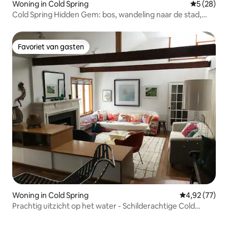
Woning in Cold Spring
Gemiddelde
5 (28)
Cold Spring Hidden Gem: bos, wandeling naar de stad,
SAUNA
Favoriet van gasten
Favoriet van gasten
Woning in Cold Spring
Gemiddelde be
4,92 (77)
Prachtig uitzicht op het water - Schilderachtige Cold
Spring Retreat