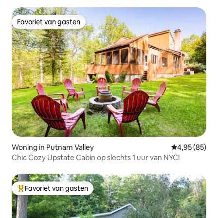
Favoriet van gasten
Favoriet van gasten
Woning in Putnam Valley
Gemiddelde be
4,95 (85)
Chic Cozy Upstate Cabin op slechts 1 uur van NYC!
Favoriet van gasten
Topfavoriet van gasten