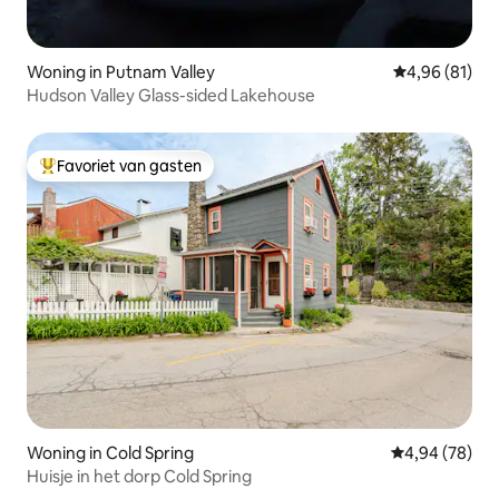
Woning in Putnam Valley
Gemiddelde be
4,96 (81)
Hudson Valley Glass-sided Lakehouse
Favoriet van gasten
Topfavoriet van gasten
Woning in Cold Spring
Gemiddelde be
4,94 (78)
Huisje in het dorp Cold Spring