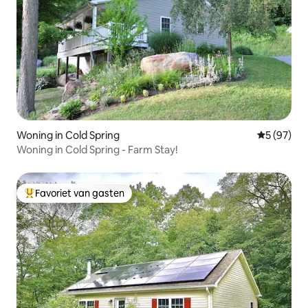
Woning in Cold Spring
Gemiddelde
5 (97)
Woning in Cold Spring - Farm Stay!
Favoriet van gasten
Topfavoriet van gasten