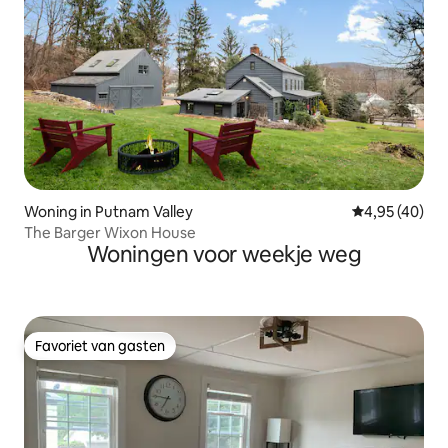
Woning in Putnam Valley
Gemiddelde be
4,95 (40)
The Barger Wixon House
Woningen voor weekje weg
Favoriet van gasten
Favoriet van gasten