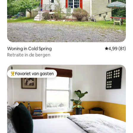
Woning in Cold Spring
Gemiddelde be
4,99 (81)
Retraite in de bergen
Favoriet van gasten
Topfavoriet van gasten