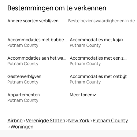
Bestemmingen om te verkennen
Andere soorten verblijven
Beste bezienswaardigheden in de 
Accommodaties met bubbelbad
Accommodaties met kajak
Putnam County
Putnam County
Accommodaties aan het water
Accommodaties met een zwembad
Putnam County
Putnam County
Gastenverblijven
Accommodaties met ontbijt
Putnam County
Putnam County
Appartementen
Meer tonen
Putnam County
Airbnb
Verenigde Staten
New York
Putnam County
Woningen