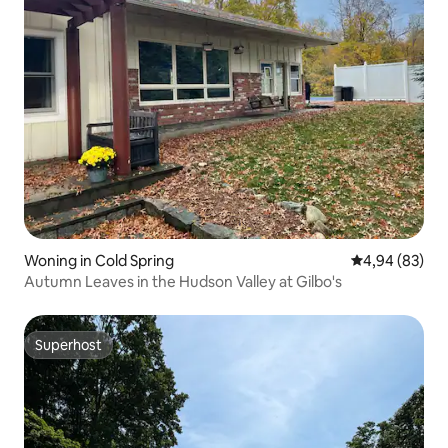
Woning in Cold Spring
Gemiddelde be
4,94 (83)
Autumn Leaves in the Hudson Valley at Gilbo's
Superhost
Superhost