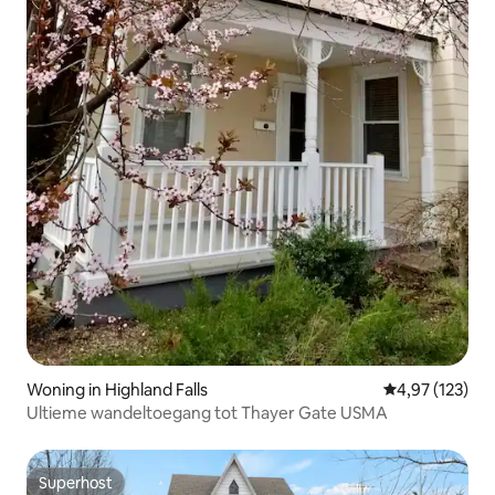
Woning in Highland Falls
Gemiddelde beo
4,97 (123)
Ultieme wandeltoegang tot Thayer Gate USMA
Superhost
Superhost