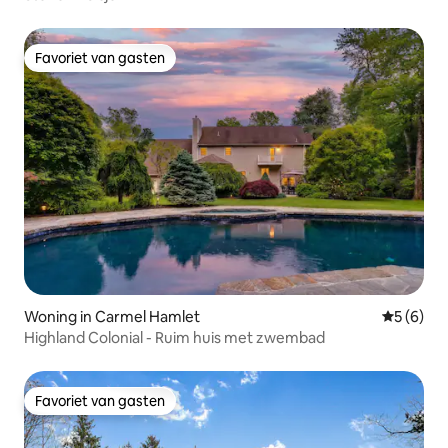
Favoriet van gasten
Favoriet van gasten
Woning in Carmel Hamlet
Gemiddeld
5 (6)
Highland Colonial - Ruim huis met zwembad
Favoriet van gasten
Favoriet van gasten