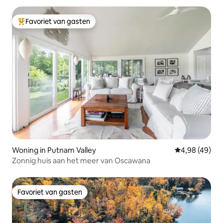
Favoriet van gasten
Topfavoriet van gasten
Woning in Putnam Valley
Gemiddelde be
4,98 (49)
Zonnig huis aan het meer van Oscawana
Favoriet van gasten
Favoriet van gasten