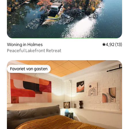
Woning in Holmes
Gemiddelde be
4,92 (13)
Peaceful Lakefront Retreat
Favoriet van gasten
Favoriet van gasten