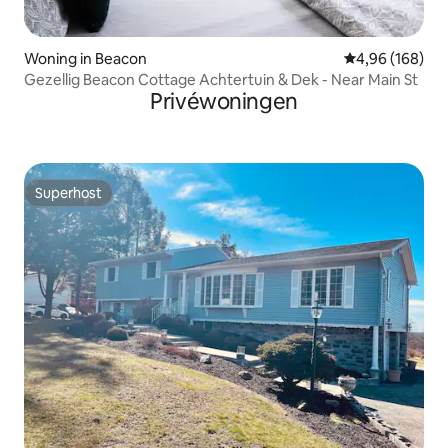
Woning in Beacon
Gemiddelde beo
4,96 (168)
Gezellig Beacon Cottage Achtertuin & Dek - Near Main St
Privéwoningen
Superhost
Superhost