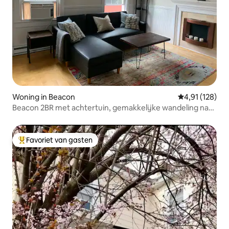
Woning in Beacon
Gemiddelde beo
4,91 (128)
Beacon 2BR met achtertuin, gemakkelijke wandeling naar
hoofdstraat
Favoriet van gasten
Topfavoriet van gasten