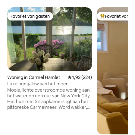
Favoriet van gasten
Favoriet van g
Favoriet van gasten
Topfavoriet van 
Woning in Carmel Hamlet
Gemiddelde beoordeling van 4,9
4,92 (224)
Luxe bungalow aan het meer
Mooie, lichte overstroomde woning aan
het water op een uur van New York City.
Het huis met 2 slaapkamers ligt aan het
pittoreske Carmelmeer. Word wakker,
eet, slaap en ontspan met het rustige
uitzicht op het glinsterende water - echt
een oase! Geniet van een
zonsondergang terwijl je thuis eet,