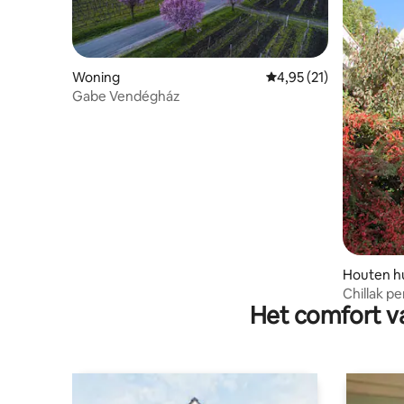
Woning
Gemiddelde beoordelin
4,95 (21)
Gabe Vendégház
Houten hu
Chillak p
Het comfort va