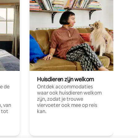
Huisdieren zijn welkom
e de
Ontdek accommodaties
waar ook huisdieren welkom
zijn, zodat je trouwe
, van
viervoeter ook mee op reis
 tot
kan.