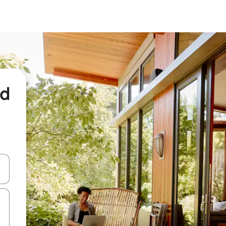
nd
een keuze met je de pijltjestoetsen omhoog en omlaag, óf door te tikk