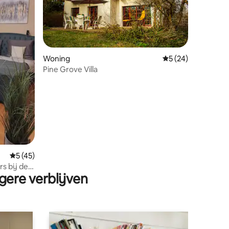
Woning
Gemiddelde beoorde
5 (24)
Pine Grove Villa
ecensies
Gemiddelde beoordeling van 5 op 5, 45 recensies
5 (45)
s bij de
gere verblijven
rco / zelf