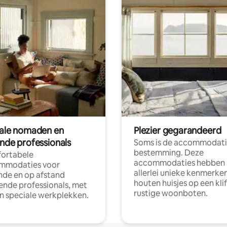
tale nomaden en
Plezier gegarandeerd
ende professionals
Soms is de accommodati
bestemming. Deze
ortabele
accommodaties hebben
mmodaties voor
allerlei unieke kenmerken
nde en op afstand
houten huisjes op een klif
nde professionals, met
rustige woonboten.
en speciale werkplekken.