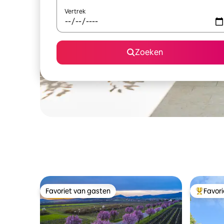
Vertrek
Zoeken
Favoriet van gasten
Favor
Favoriet van gasten
Topfavor