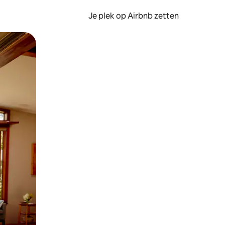
Je plek op Airbnb zetten
en of swipen.