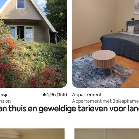
g van 4,95 op 5, 21 recensies
isje
Gemiddelde beoordeling van 4,96 op 5, 156 r
4,96 (156)
Appartement
ension
Appartement met 3 slaapkamer
n thuis en geweldige tarieven voor lan
luchthaven / gratis parkeren / ai
inchecken