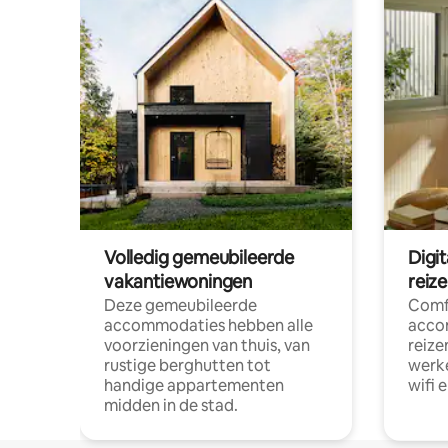
Volledig gemeubileerde
Digi
vakantiewoningen
reiz
Deze gemeubileerde
Comf
accommodaties hebben alle
acco
voorzieningen van thuis, van
reize
rustige berghutten tot
werke
handige appartementen
wifi 
midden in de stad.