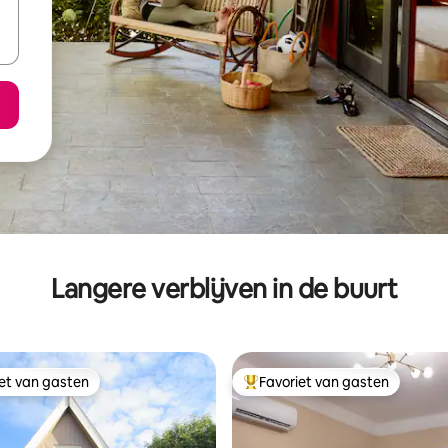
Langere verblijven in de buurt
iet van gasten
Favoriet van gasten
iet van gasten
Topfavoriet van gasten