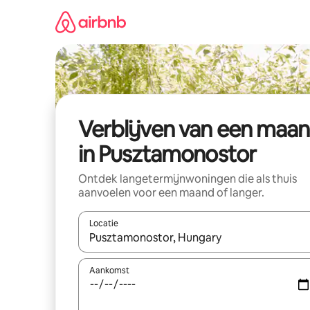
Ga
direct
naar
inhoud
Verblijven van een maa
in Pusztamonostor
Ontdek langetermijnwoningen die als thuis
aanvoelen voor een maand of langer.
Locatie
Wanneer er resultaten beschikbaar zijn, maak je 
Aankomst