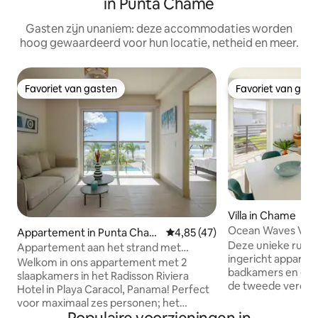
in Punta Chame
Gasten zijn unaniem: deze accommodaties worden
hoog gewaardeerd voor hun locatie, netheid en meer.
Favoriet van gasten
Favoriet van gas
Favoriet van gasten
Favoriet van gas
Villa in Chame
Ocean Waves Villa
Appartement in Punta Cham
Gemiddelde beoordeling van 4,
4,85 (47)
badkamers
Deze unieke ruimte
e
Appartement aan het strand met
ingericht appart
kingsize bed en hotelvoorzieningen
Welkom in ons appartement met 2
badkamers en een 
slaapkamers in het Radisson Riviera
de tweede verdie
Hotel in Playa Caracol, Panama! Perfect
adembenemend uit
voor maximaal zes personen; het
met directe toega
beschikt over een woonkamer met een