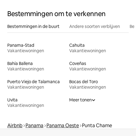
Bestemmingen om te verkennen
Bestemmingen in de buurt
Andere soorten verblijven
Bes
Panama-Stad
Cahuita
Vakantiewoningen
Vakantiewoningen
Bahía Ballena
Coveñas
Vakantiewoningen
Vakantiewoningen
Puerto Viejo de Talamanca
Bocas del Toro
Vakantiewoningen
Vakantiewoningen
Uvita
Meer tonen
Vakantiewoningen
Airbnb
Panama
Panama Oeste
Punta Chame