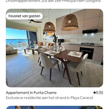
Droomappartement 205 aan zee PHRoyal Palm Gorgona
Favoriet van gasten
Favoriet van gasten
Appartement in Punta Chame
Gemiddeld
5 (5)
Exclusieve residentie aan het strand in Playa Caracol