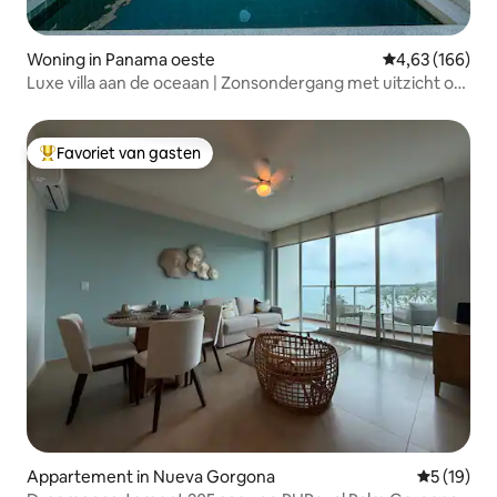
Woning in Panama oeste
Gemiddelde beo
4,63 (166)
Luxe villa aan de oceaan | Zonsondergang met uitzicht op
het zwembad | 5 slaapkamers
Favoriet van gasten
Topfavoriet van gasten
Appartement in Nueva Gorgona
Gemiddelde
5 (19)