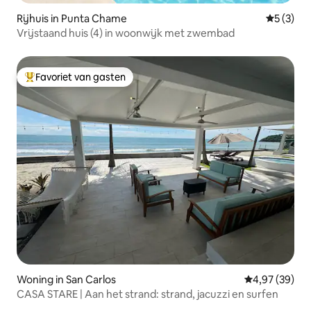
Rijhuis in Punta Chame
Gemiddeld
5 (3)
Vrijstaand huis (4) in woonwijk met zwembad
Favoriet van gasten
Topfavoriet van gasten
Woning in San Carlos
Gemiddelde be
4,97 (39)
CASA STARE | Aan het strand: strand, jacuzzi en surfen