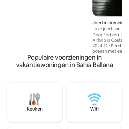
behoeften te voldoen tijdens je
vakantie. Geniet van het mooiste
uitzicht op de zuidelijke Pacifische kust
van Costa Rica terwijl je luistert naar de
geluiden van de jungle. Een 4x4-voertuig
Joert in dominical
is NOODZAKELIJK om toegang te
Luxe joert aan ze
krijgen tot de woning! Kom en leef de
Door Forbes uitge
echte Pura Vida!
Airbnb in Costa Ri
2024. De Perch is 
oceaan met een v
Populaire voorzieningen in
uitzichten die je v
vinden. Het is een
vakantiewoningen in Bahía Ballena
omgeving, het me
gemakken en voor
modern huis, terwij
zo dicht mogelijk 
De ruimte is ontw
gedachten. Het is
een paar nachten 
volledig verjongd 
Keuken
Wifi
zijn soort.