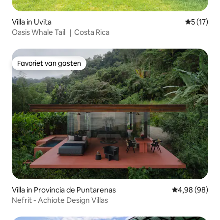
Villa in Uvita
Gemiddeld
5 (17)
Oasis Whale Tail ｜Costa Rica
Favoriet van gasten
Favoriet van gasten
Villa in Provincia de Puntarenas
Gemiddelde be
4,98 (98)
Nefrit - Achiote Design Villas