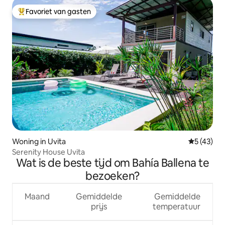
Favoriet van gasten
Topfavoriet van gasten
Woning in Uvita
Gemiddelde
5 (43)
Serenity House Uvita
Wat is de beste tijd om Bahía Ballena te
bezoeken?
Maand
Gemiddelde
Gemiddelde
prijs
temperatuur