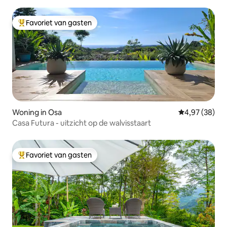
Favoriet van gasten
Topfavoriet van gasten
Woning in Osa
Gemiddelde be
4,97 (38)
Casa Futura - uitzicht op de walvisstaart
Favoriet van gasten
Topfavoriet van gasten