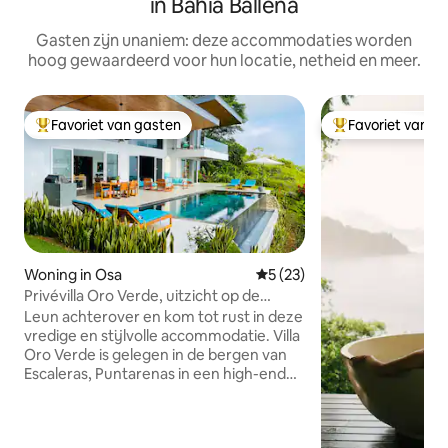
in Bahía Ballena
Gasten zijn unaniem: deze accommodaties worden
hoog gewaardeerd voor hun locatie, netheid en meer.
Favoriet van gasten
Favoriet van g
Topfavoriet van gasten
Topfavoriet van 
Woning in Osa
Gemiddelde beoordeling van
5 (23)
Privévilla Oro Verde, uitzicht op de
oceaan, luxe
Leun achterover en kom tot rust in deze
vredige en stijlvolle accommodatie. Villa
Oro Verde is gelegen in de bergen van
Escaleras, Puntarenas in een high-end
omheinde gemeenschap, waar luxe en
natuur elkaar ontmoeten. Zorgvuldig
ontworpen en uitgerust om aan al je