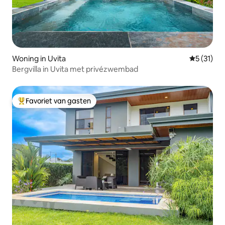
Woning in Uvita
Gemiddeld
5 (31)
Bergvilla in Uvita met privézwembad
Favoriet van gasten
Topfavoriet van gasten