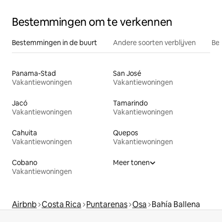
Bestemmingen om te verkennen
Bestemmingen in de buurt
Andere soorten verblijven
Bes
Panama-Stad
San José
Vakantiewoningen
Vakantiewoningen
Jacó
Tamarindo
Vakantiewoningen
Vakantiewoningen
Cahuita
Quepos
Vakantiewoningen
Vakantiewoningen
Cobano
Meer tonen
Vakantiewoningen
Airbnb
Costa Rica
Puntarenas
Osa
Bahía Ballena