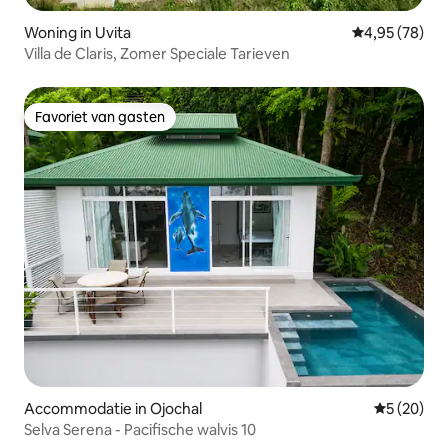
Woning in Uvita
Gemiddelde be
4,95 (78)
Villa de Claris, Zomer Speciale Tarieven
Favoriet van gasten
Favoriet van gasten
Accommodatie in Ojochal
Gemiddelde
5 (20)
Selva Serena - Pacifische walvis 10