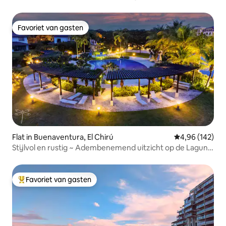
slaapplaatsen
Favoriet van gasten
Favoriet van gasten
Flat in Buenaventura, El Chirú
Gemiddelde beo
4,96 (142)
Stijlvol en rustig ~ Adembenemend uitzicht op de Laguna
~Zwembad
Favoriet van gasten
Topfavoriet van gasten