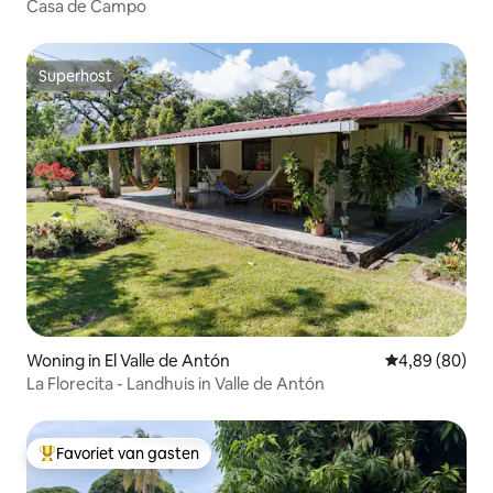
Casa de Campo
Superhost
Superhost
Woning in El Valle de Antón
Gemiddelde be
4,89 (80)
La Florecita - Landhuis in Valle de Antón
Favoriet van gasten
Topfavoriet van gasten