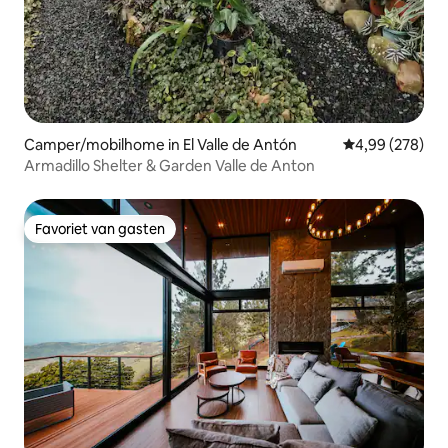
Camper/mobilhome in El Valle de Antón
Gemiddelde beo
4,99 (278)
Armadillo Shelter & Garden Valle de Anton
Favoriet van gasten
Favoriet van gasten