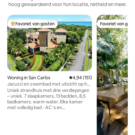
hoog gewaardeerd voor hun locatie, netheid en meer.
Favoriet van gasten
Favoriet van gas
Topfavoriet van gasten
Favoriet van gas
Woning in San Carlos
Gemiddelde beoordeling van 4,9
4,94 (151)
Jacuzzi en zwembad met uitzicht op het
dak | Conciërgeservice
Uniek strandhuis met drie verdiepingen
– uniek. 7 slaapkamers, 13 bedden, 8,5
badkamers. warm water. Elke kamer
met volledig bad - AC 's en
plafondventilatoren op alle kamers,
aparte wasserette - Zwembad op het
dak, jacuzzi, bar, barbecue(houtskool en
gas) met een prachtig uitzicht op de