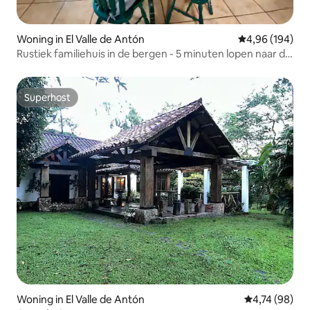
Woning in El Valle de Antón
Gemiddelde beo
4,96 (194)
Rustiek familiehuis in de bergen - 5 minuten lopen naar de
stad!
Superhost
Superhost
Woning in El Valle de Antón
Gemiddelde be
4,74 (98)