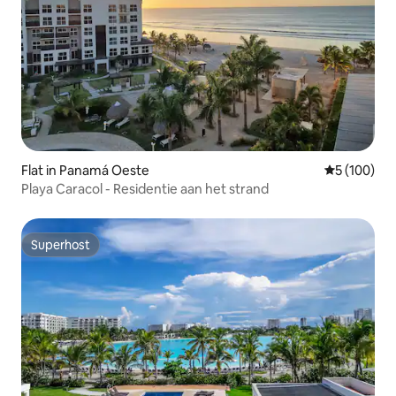
Flat in Panamá Oeste
Gemiddelde 
5 (100)
Playa Caracol - Residentie aan het strand
Superhost
Superhost