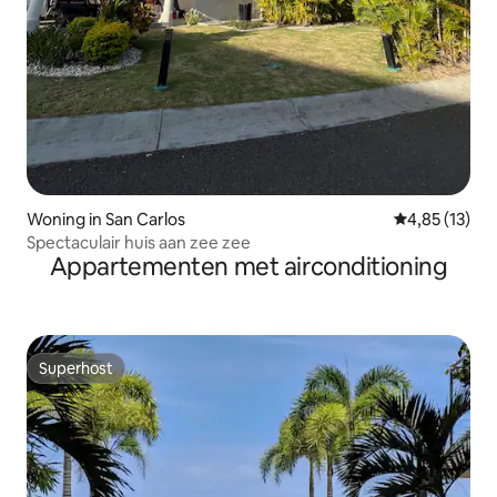
Woning in San Carlos
Gemiddelde be
4,85 (13)
Spectaculair huis aan zee zee
Appartementen met airconditioning
Superhost
Superhost