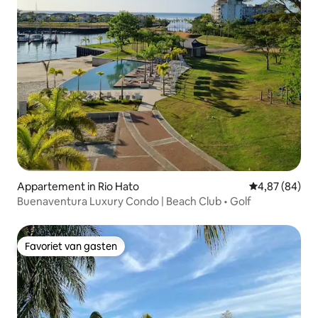
Appartement in Rio Hato
Gemiddelde be
4,87 (84)
Buenaventura Luxury Condo | Beach Club • Golf
Favoriet van gasten
Favoriet van gasten