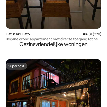
Flat in Rio Hato
Gemiddelde beo
4,81 (220)
Begane grond appartement met directe toegang tot het
Gezinsvriendelijke woningen
strand
Superhost
Superhost