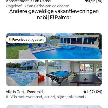
Appartement in San Carlos
Gemiddelde be
4,95 (74)
Ongelooflijk San Carlos aan de oceaan
Andere geweldige vakantiewoningen
nabij El Palmar
Favoriet van gasten
Topfavoriet van gasten
Villa in Costa Esmeralda
Gemiddelde beo
4,97 (124)
#1 Villa met zwembad, jacuzzi, biljart, tafeltennis.