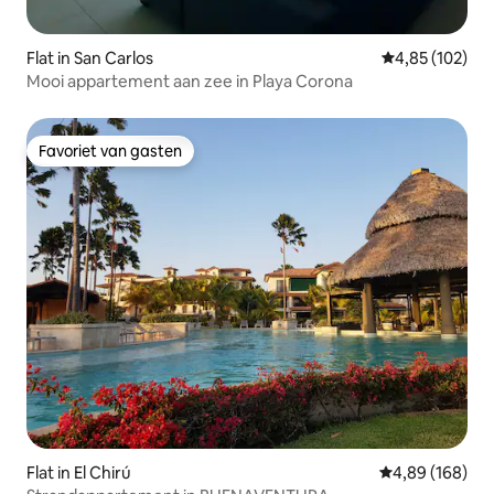
Flat in San Carlos
Gemiddelde beo
4,85 (102)
Mooi appartement aan zee in Playa Corona
Favoriet van gasten
Favoriet van gasten
Flat in El Chirú
Gemiddelde beo
4,89 (168)