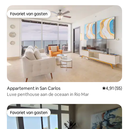
Favoriet van gasten
Favoriet van gasten
Appartement in San Carlos
Gemiddelde be
4,91 (55)
Luxe penthouse aan de oceaan in Rio Mar
Favoriet van gasten
Favoriet van gasten