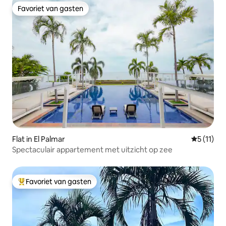
Favoriet van gasten
Favoriet van gasten
Flat in El Palmar
Gemiddeld
5 (11)
Spectaculair appartement met uitzicht op zee
Favoriet van gasten
Topfavoriet van gasten