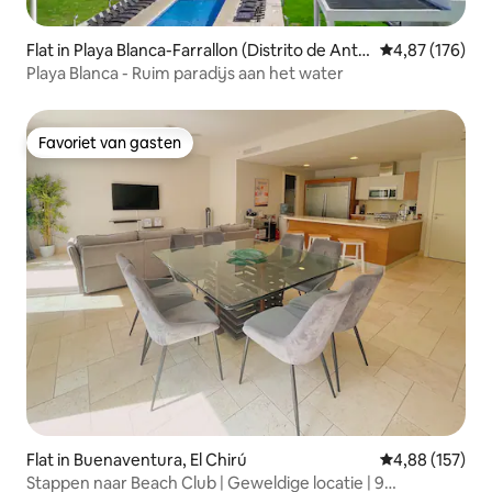
Flat in Playa Blanca-Farrallon (Distrito de Antó
Gemiddelde beo
4,87 (176)
n)
Playa Blanca - Ruim paradijs aan het water
Favoriet van gasten
Favoriet van gasten
Flat in Buenaventura, El Chirú
Gemiddelde beo
4,88 (157)
Stappen naar Beach Club | Geweldige locatie | 9