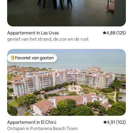
Appartement in Las Uvas
Gemiddelde beo
4,88 (125)
geniet van het strand, de zon en de rust
Favoriet van gasten
Topfavoriet van gasten
Appartement in El Chirú
Gemiddelde beo
4,91 (102)
Ontspan in Puntarena Beach Town