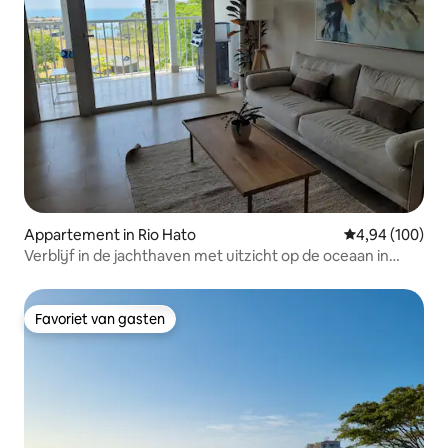
Appartement in Rio Hato
Gemiddelde beo
4,94 (100)
Verblijf in de jachthaven met uitzicht op de oceaan in
Buenaventura | Door Alura
Favoriet van gasten
Favoriet van gasten