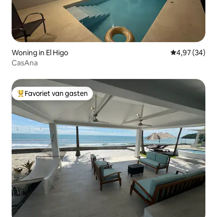
Woning in El Higo
Gemiddelde be
4,97 (34)
CasAna
Favoriet van gasten
Topfavoriet van gasten