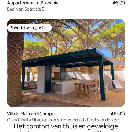
Appartement in Procchio
Gemiddeld
5 (9)
Baai van Spartaia 5
Favoriet van gasten
Favoriet van gasten
Villa in Marina di Campo
Gemiddelde
5 (42)
Casa Pineta Elba, op een steenworp afstand van de zee
Het comfort van thuis en geweldige