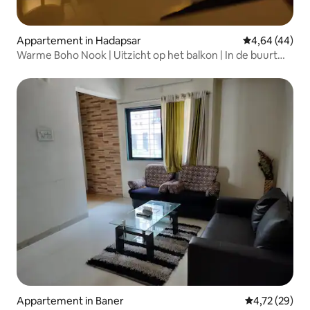
Appartement in Hadapsar
Gemiddelde be
4,64 (44)
Warme Boho Nook | Uitzicht op het balkon | In de buurt
van Amanora Mall
Appartement in Baner
Gemiddelde be
4,72 (29)