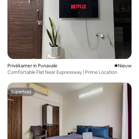
Privékamer in Punavale
Nieuwe ac
Nieuw
Comfortable Flat Near Expressway | Prime Location
Superhost
Superhost