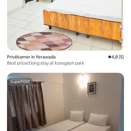
Privékamer in Yerawada
Gemiddelde 
4,8 (5)
Best priced long stay at koregaon park
Superhost
Superhost