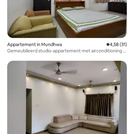
Appartement in Mundhwa
Gemiddelde be
4,58 (31)
Gemeubileerd studio-appartement met airconditioning in
Koregaon Park