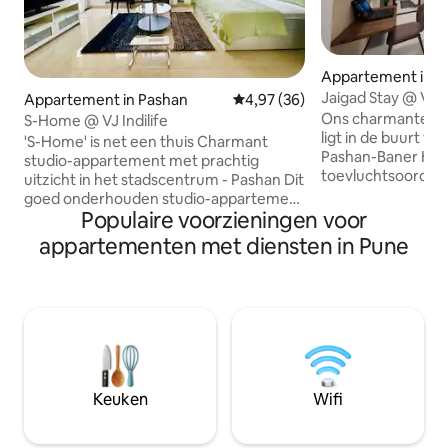
Appartement in P
Jaigad Stay @ VJ I
Appartement in Pashan
Gemiddelde beoordeling van 4,
4,97 (36)
Pune
Ons charmante se
S-Home @ VJ Indilife
ligt in de buurt va
'S-Home' is net een thuis Charmant
Pashan-Baner Hills
studio-appartement met prachtig
toevluchtsoord w
uitzicht in het stadscentrum - Pashan Dit
samenkomen. Of j
goed onderhouden studio-appartement
bent of een ontspa
Populaire voorzieningen voor
biedt moderne voorzieningen en een
warmte van een th
stijlvolle, luchtige sfeer die zorgt voor
appartementen met diensten in Pune
Gelegen in de buu
een comfortabel verblijf Toplocatie:
heb je gemakkelij
Gelegen in het stadscentrum - Pashan,
essentiële winkels
geniet je van uitstekende connectiviteit
naadloze taxidien
en gemakkelijke toegang tot lokale
een rustige omgev
bezienswaardigheden Moderne
verbonden blijft 
voorzieningen: studio is uitgerust met
hartslag van de st
alle basisvoorzieningen voor een
tot rust en voel je 
zorgeloos verblijf Adembenemend
Keuken
Wifi
uitzicht: op Pashan Hills Helder en luchtig