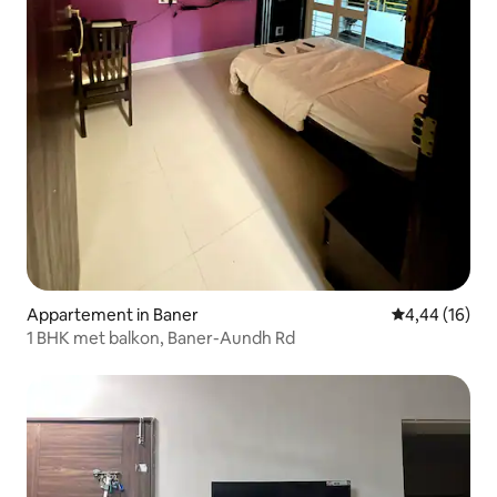
Appartement in Baner
Gemiddelde be
4,44 (16)
1 BHK met balkon, Baner-Aundh Rd