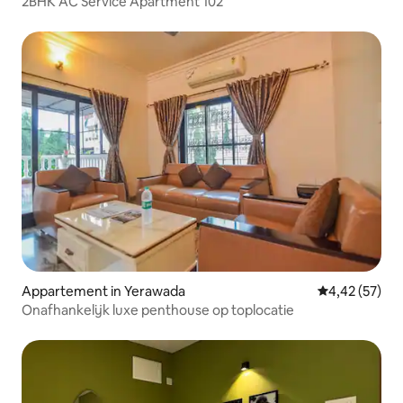
2BHK AC Service Apartment 102
Appartement in Yerawada
Gemiddelde be
4,42 (57)
Onafhankelijk luxe penthouse op toplocatie