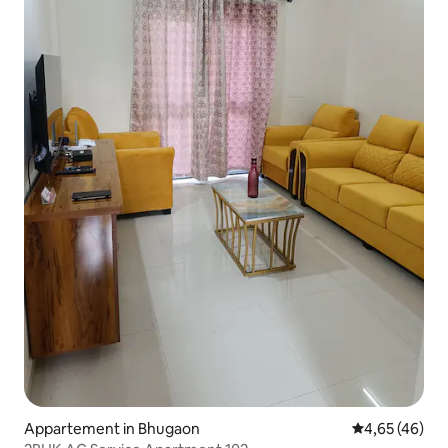
Appartement in Bhugaon
Gemiddelde be
4,65 (46)