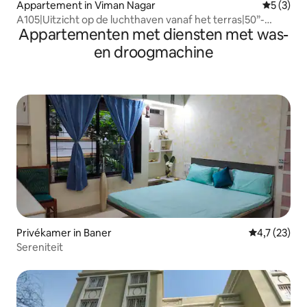
Appartement in Viman Nagar
Gemiddeld
5 (3)
A105|Uitzicht op de luchthaven vanaf het terras|50”-
Appartementen met diensten met was-
tv|Koffiezetapparaat
en droogmachine
Privékamer in Baner
Gemiddelde 
4,7 (23)
Sereniteit