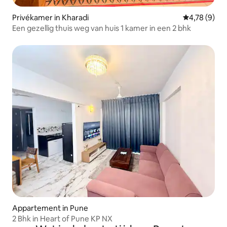
Privékamer in Kharadi
Gemiddelde b
4,78 (9)
Een gezellig thuis weg van huis 1 kamer in een 2 bhk
Appartement in Pune
2 Bhk in Heart of Pune KP NX