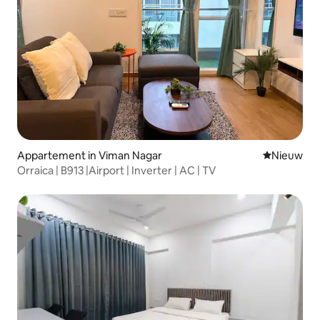
Appartement in Viman Nagar
Nieuwe ac
Nieuw
Orraica | B913 |Airport | Inverter | AC | TV