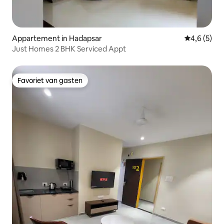
Appartement in Hadapsar
Gemiddelde 
4,6 (5)
Just Homes 2 BHK Serviced Appt
Favoriet van gasten
Favoriet van gasten