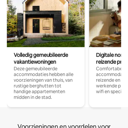
Volledig gemeubileerde
Digitale nom
vakantiewoningen
reizende prof
Deze gemeubileerde
Comfortabele
accommodaties hebben alle
accommodatie
voorzieningen van thuis, van
reizende en op
rustige berghutten tot
werkende profe
handige appartementen
wifi en special
midden in de stad.
Voorzieningen en voordelen voor