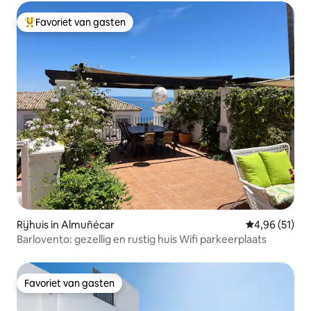
Favoriet van gasten
Topfavoriet van gasten
Rijhuis in Almuñécar
Gemiddelde be
4,96 (51)
Barlovento: gezellig en rustig huis Wifi parkeerplaats
Favoriet van gasten
Favoriet van gasten