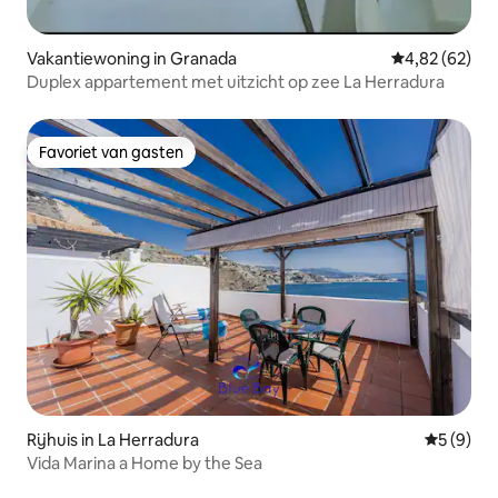
Vakantiewoning in Granada
Gemiddelde be
4,82 (62)
Duplex appartement met uitzicht op zee La Herradura
Favoriet van gasten
Favoriet van gasten
Rijhuis in La Herradura
Gemiddeld
5 (9)
Vida Marina a Home by the Sea