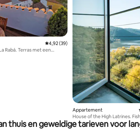
ng van 4,67 op 5, 3 recensies
Gemiddelde beoordeling van 4,92 op 5, 39 r
4,92 (39)
La Rabá. Terras met een
itzicht
Appartement
House of the High Latrines. Fish
n thuis en geweldige tarieven voor lan
Festival