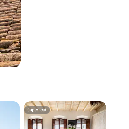
Superhost
Superhost