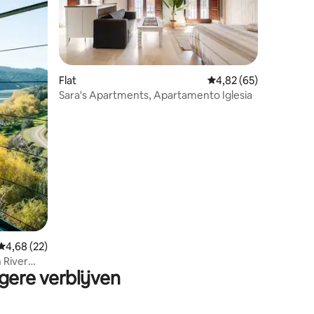
Flat
Gemiddelde beoordelin
4,82 (65)
Sara's Apartments, Apartamento Iglesia
ecensies
Gemiddelde beoordeling van 4,68 op 5, 22 recensies
4,68 (22)
 River
gere verblijven