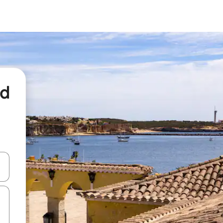
nd
een keuze met je de pijltjestoetsen omhoog en omlaag, óf door te tikk