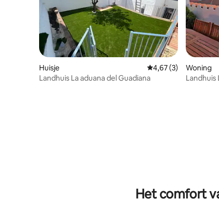
Huisje
Gemiddelde beoordeli
4,67 (3)
Woning
Landhuis La aduana del Guadiana
Landhuis 
prachtig u
Het comfort va