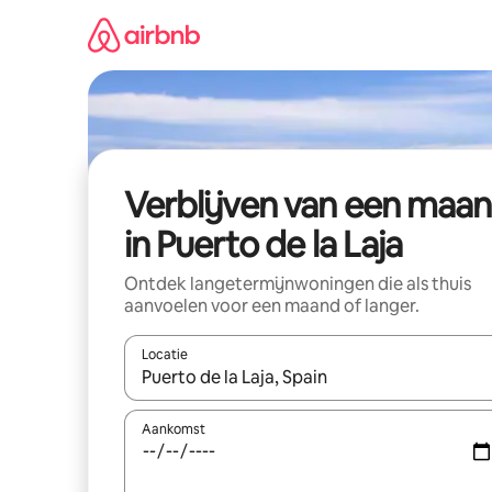
Ga
direct
naar
inhoud
Verblijven van een maa
in Puerto de la Laja
Ontdek langetermijnwoningen die als thuis
aanvoelen voor een maand of langer.
Locatie
Wanneer er resultaten beschikbaar zijn, maak je 
Aankomst