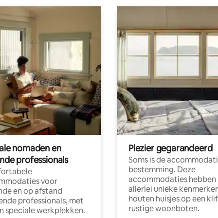
tale nomaden en
Plezier gegarandeerd
ende professionals
Soms is de accommodati
bestemming. Deze
ortabele
accommodaties hebben
mmodaties voor
allerlei unieke kenmerken
nde en op afstand
houten huisjes op een klif
nde professionals, met
rustige woonboten.
en speciale werkplekken.