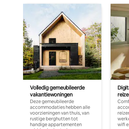
Volledig gemeubileerde
Digi
vakantiewoningen
reiz
Deze gemeubileerde
Comf
accommodaties hebben alle
acco
voorzieningen van thuis, van
reize
rustige berghutten tot
werke
handige appartementen
wifi 