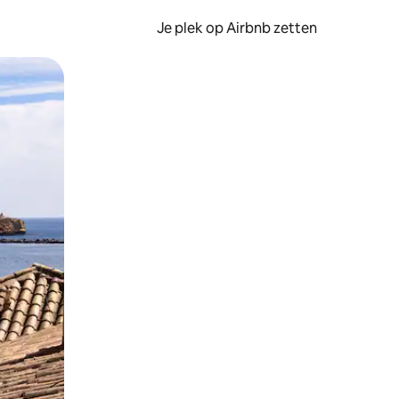
Je plek op Airbnb zetten
en of swipen.