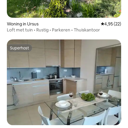
Woning in Ursus
Gemiddelde be
4,95 (22)
Loft met tuin • Rustig • Parkeren • Thuiskantoor
Superhost
Superhost