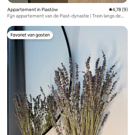
Appartement in Piastów
Gemiddelde b
4,78 (9)
Fijn appartement van de Piast-dynastie | Trein langs de
deur
Favoriet van gasten
Favoriet van gasten