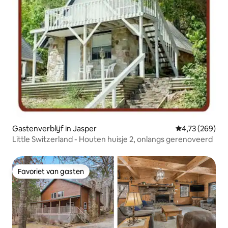
Gastenverblijf in Jasper
Gemiddelde beo
4,73 (269)
Little Switzerland - Houten huisje 2, onlangs gerenoveerd
Favoriet van gasten
Favoriet van gasten