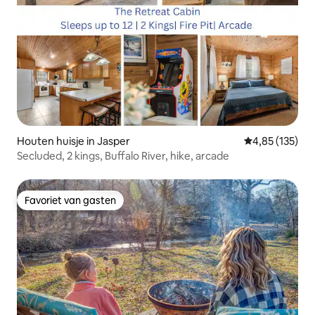
Houten huisje in Jasper
Gemiddelde beo
4,85 (135)
Secluded, 2 kings, Buffalo River, hike, arcade
Favoriet van gasten
Favoriet van gasten