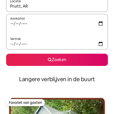
Locatie
Wanneer er resultaten beschikbaar zijn, maak je een keuze met 
Aankomst
Vertrek
Zoeken
Langere verblijven in de buurt
Favoriet van gasten
Favoriet van gasten