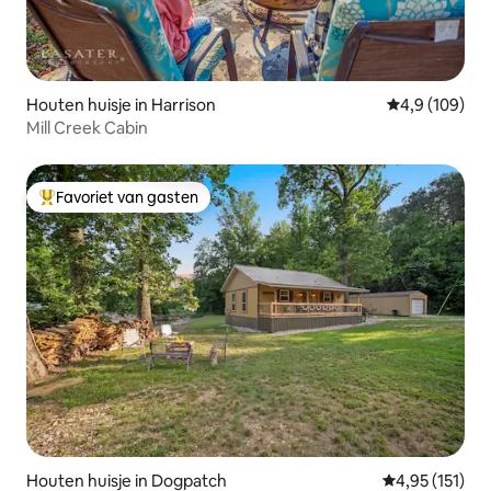
Houten huisje in Harrison
Gemiddelde be
4,9 (109)
Mill Creek Cabin
Favoriet van gasten
Topfavoriet van gasten
Houten huisje in Dogpatch
Gemiddelde be
4,95 (151)