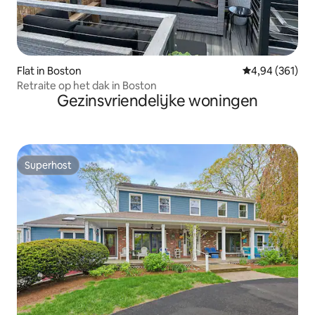
Flat in Boston
Gemiddelde beo
4,94 (361)
Retraite op het dak in Boston
Gezinsvriendelijke woningen
Superhost
Superhost