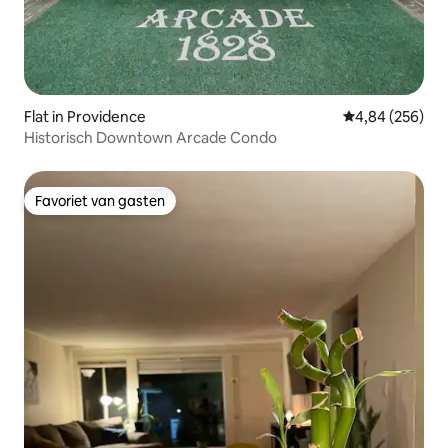
Flat in Providence
Gemiddelde beo
4,84 (256)
Historisch Downtown Arcade Condo
Favoriet van gasten
Favoriet van gasten