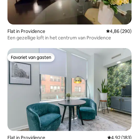
Flat in Providence
Gemiddelde beo
4,86 (290)
Een gezellige loft in het centrum van Providence
Favoriet van gasten
Favoriet van gasten
Flat in Providence
Gemiddelde beo
4,92 (183)