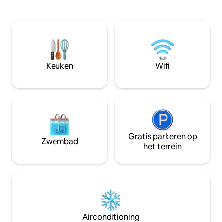
zonlicht en de rustige omgeving.
naar rust. Geniet 
Toegang tot schone en lege garage voor
meer, vissen, kaja
opslag (geen parkeergelegenheid). We
de vuurplaats. We 
hebben geen persoonlijke spullen op
huisdiervriendelijk
gastniveau - alle kasten en dressoirs zijn
honden mee te ne
leeg en van jou voor volledig gebruik!
dan één hond hebt
Mede-verhuurder woont in een
weten. Gunstig ge
Keuken
Wifi
onderste aparte ingangssuite. Niets
restaurants en b
Gedeeld.
Reserveer nu voor
Gratis parkeren op
Zwembad
het terrein
Airconditioning