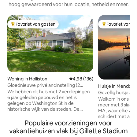
hoog gewaardeerd voor hun locatie, netheid en meer.
Favoriet van gasten
Favoriet van g
Topfavoriet van gasten
Topfavoriet van 
Woning in Holliston
Gemiddelde beoordeling van 4,9
4,98 (136)
Gloednieuwe privélandinstelling (2
Huisje in Mendon
niveaus - niet delen)
We hebben dit huis met 2 verdiepingen
Gezellig huisje aa
6 jaar geleden gebouwd en het is
fitnessruimte en u
Welkom in ons cha
gelegen op Washington St in de
meer met 3 slaap
historische wijk van de steden. De
MA, waar elke zon
woning ligt terug van de straat met een
schildert met ad
lange oprit in landelijke stijl. We
Populaire voorzieningen voor
over rustig water.
ontwierpen het met grote ramen in alle
gasten, waardoor h
vakantiehuizen vlak bij Gillette Stadium
kamers, het verwelkomen van het
gezinnen of koppel