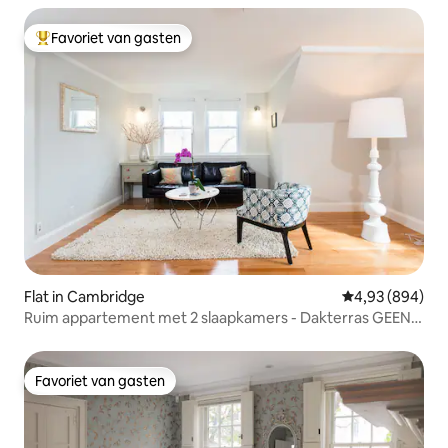
Favoriet van gasten
Topfavoriet van gasten
Flat in Cambridge
Gemiddelde beo
4,93 (894)
Ruim appartement met 2 slaapkamers - Dakterras GEEN
schoonmaakkosten
Favoriet van gasten
Favoriet van gasten