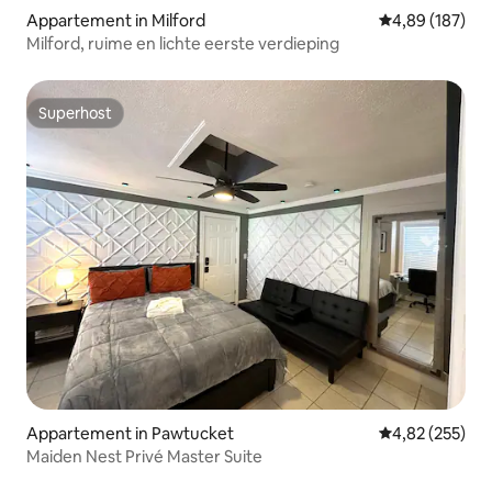
Appartement in Milford
Gemiddelde beo
4,89 (187)
Milford, ruime en lichte eerste verdieping
Superhost
Superhost
Appartement in Pawtucket
Gemiddelde beo
4,82 (255)
Maiden Nest Privé Master Suite