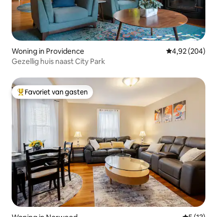
Woning in Providence
Gemiddelde beo
4,92 (204)
Gezellig huis naast City Park
Favoriet van gasten
Topfavoriet van gasten