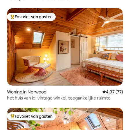
Favoriet van gasten
Topfavoriet van gasten
Woning in Norwood
Gemiddelde be
4,97 (77)
het huis van id; vintage winkel, toegankelijke ruimte
Favoriet van gasten
Topfavoriet van gasten