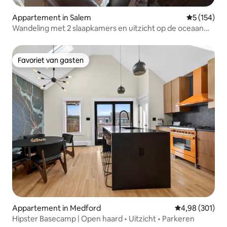
Appartement in Salem
Gemiddelde 
5 (154)
Wandeling met 2 slaapkamers en uitzicht op de oceaan
naar het strand en het centrum
Favoriet van gasten
Favoriet van gasten
Appartement in Medford
Gemiddelde beo
4,98 (301)
Hipster Basecamp | Open haard • Uitzicht • Parkeren