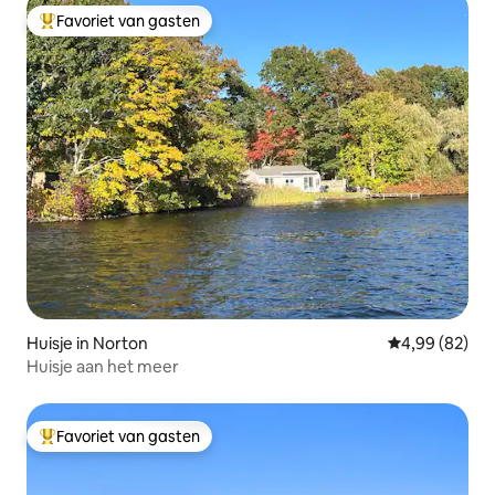
Favoriet van gasten
Topfavoriet van gasten
Huisje in Norton
Gemiddelde be
4,99 (82)
Huisje aan het meer
Favoriet van gasten
Topfavoriet van gasten