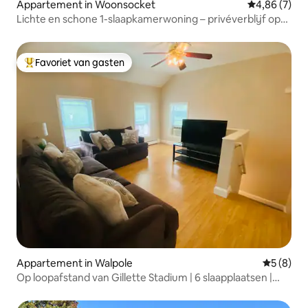
Appartement in Woonsocket
Gemiddelde b
4,86 (7)
Lichte en schone 1-slaapkamerwoning – privéverblijf op
de tweede verdieping
Favoriet van gasten
Topfavoriet van gasten
Appartement in Walpole
Gemiddeld
5 (8)
Op loopafstand van Gillette Stadium | 6 slaapplaatsen |
Parkeren