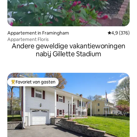
Appartement in Framingham
Gemiddelde be
4,9 (376)
Appartement Floris
Andere geweldige vakantiewoningen
nabij Gillette Stadium
Favoriet van gasten
Topfavoriet van gasten