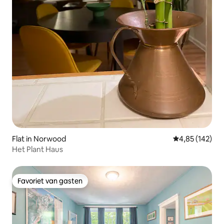
Flat in Norwood
Gemiddelde beo
4,85 (142)
Het Plant Haus
Favoriet van gasten
Favoriet van gasten