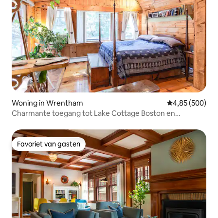
Woning in Wrentham
Gemiddelde beo
4,85 (500)
Charmante toegang tot Lake Cottage Boston en
Providence
Favoriet van gasten
Favoriet van gasten