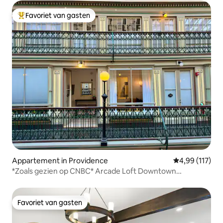
Favoriet van gasten
Topfavoriet van gasten
Appartement in Providence
Gemiddelde beo
4,99 (117)
*Zoals gezien op CNBC* Arcade Loft Downtown
Providence
Favoriet van gasten
Favoriet van gasten