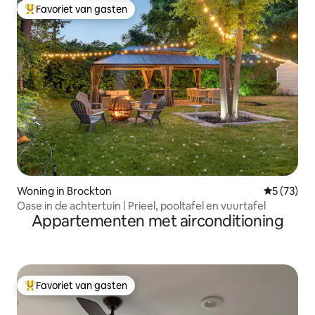
Favoriet van gasten
Topfavoriet van gasten
Woning in Brockton
Gemiddelde
5 (73)
Oase in de achtertuin | Prieel, pooltafel en vuurtafel
Appartementen met airconditioning
Favoriet van gasten
Topfavoriet van gasten