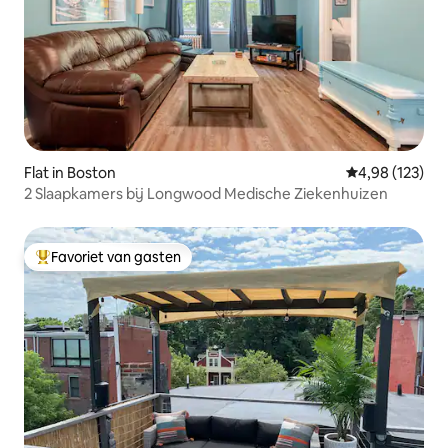
Flat in Boston
Gemiddelde beo
4,98 (123)
2 Slaapkamers bij Longwood Medische Ziekenhuizen
Favoriet van gasten
Topfavoriet van gasten