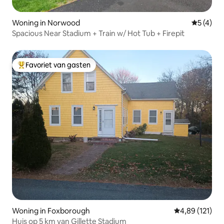
Woning in Norwood
Gemiddeld
5 (4)
Spacious Near Stadium + Train w/ Hot Tub + Firepit
Favoriet van gasten
Topfavoriet van gasten
Woning in Foxborough
Gemiddelde beo
4,89 (121)
Huis op 5 km van Gillette Stadium