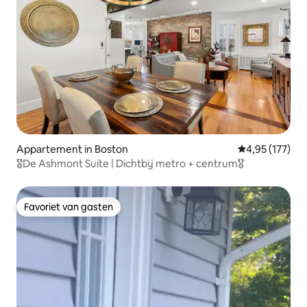
Appartement in Boston
Gemiddelde beo
4,95 (177)
🎖De Ashmont Suite | Dichtbij metro + centrum🎖
Favoriet van gasten
Favoriet van gasten