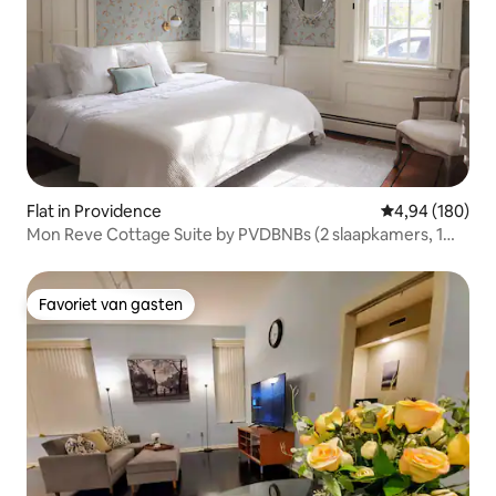
Flat in Providence
Gemiddelde beo
4,94 (180)
Mon Reve Cottage Suite by PVDBNBs (2 slaapkamers, 1
badkamer)
Favoriet van gasten
Favoriet van gasten