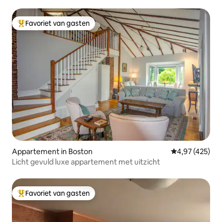
Favoriet van gasten
Topfavoriet van gasten
Appartement in Boston
Gemiddelde beo
4,97 (425)
Licht gevuld luxe appartement met uitzicht
Favoriet van gasten
Topfavoriet van gasten