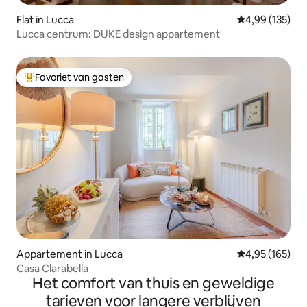
Flat in Lucca
Gemiddelde beo
4,99 (135)
Lucca centrum: DUKE design appartement
Favoriet van gasten
Topfavoriet van gasten
Appartement in Lucca
Gemiddelde beo
4,95 (165)
Casa Clarabella
Het comfort van thuis en geweldige
tarieven voor langere verblijven