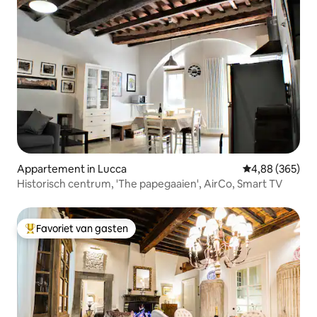
Appartement in Lucca
Gemiddelde beo
4,88 (365)
Historisch centrum, 'The papegaaien', AirCo, Smart TV
Favoriet van gasten
Topfavoriet van gasten