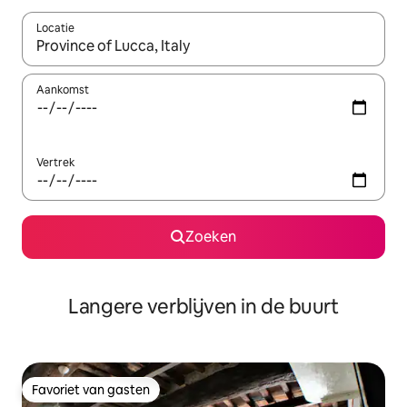
Locatie
Wanneer er resultaten beschikbaar zijn, maak je een keuze met 
Aankomst
Vertrek
Zoeken
Langere verblijven in de buurt
Favoriet van gasten
Favoriet van gasten