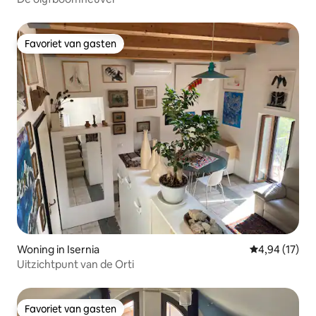
Favoriet van gasten
Favoriet van gasten
Woning in Isernia
Gemiddelde be
4,94 (17)
Uitzichtpunt van de Orti
Favoriet van gasten
Favoriet van gasten