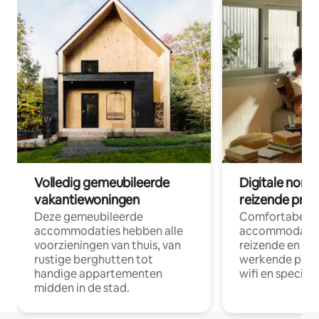
Volledig gemeubileerde
Digitale nom
vakantiewoningen
reizende prof
Deze gemeubileerde
Comfortabele
accommodaties hebben alle
accommodatie
voorzieningen van thuis, van
reizende en op
rustige berghutten tot
werkende profe
handige appartementen
wifi en special
midden in de stad.