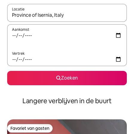
Locatie
Wanneer er resultaten beschikbaar zijn, maak je een keuze met 
Aankomst
Vertrek
Zoeken
Langere verblijven in de buurt
Favoriet van gasten
Favoriet van gasten