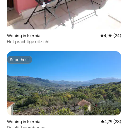
Woning in Isernia
Gemiddelde be
4,96 (24)
Het prachtige uitzicht
Superhost
Superhost
Woning in Isernia
Gemiddelde be
4,79 (28)
De olijfboomheuvel