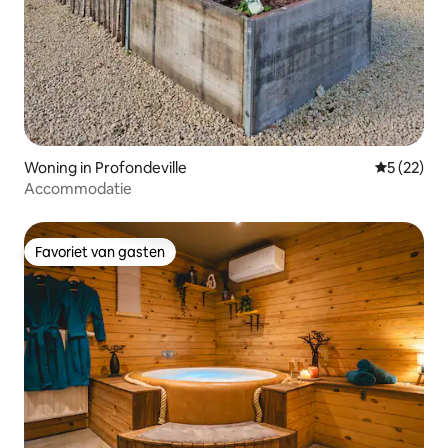
Woning in Profondeville
Gemiddelde
5 (22)
Accommodatie
Favoriet van gasten
Favoriet van gasten