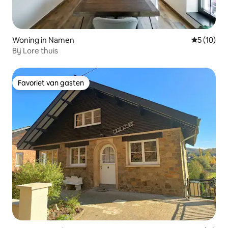
Woning in Namen
Gemiddelde
5 (10)
Bij Lore thuis
Favoriet van gasten
Favoriet van gasten