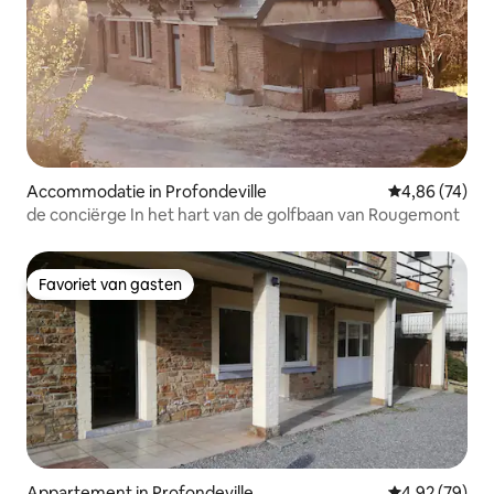
Accommodatie in Profondeville
Gemiddelde be
4,86 (74)
de conciërge In het hart van de golfbaan van Rougemont
Favoriet van gasten
Favoriet van gasten
Appartement in Profondeville
Gemiddelde be
4,92 (79)