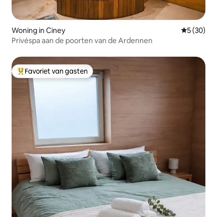
Woning in Ciney
Gemiddelde
5 (30)
Privéspa aan de poorten van de Ardennen
Favoriet van gasten
Topfavoriet van gasten