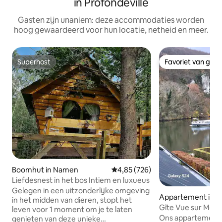
in Profondeville
Gasten zijn unaniem: deze accommodaties worden
hoog gewaardeerd voor hun locatie, netheid en meer.
Superhost
Favoriet van gas
Superhost
Favoriet van gas
Boomhut in Namen
Gemiddelde beoordeling van 4,8
4,85 (726)
Liefdesnest in het bos Intiem en luxueus
Gelegen in een uitzonderlijke omgeving
Appartement in P
in het midden van dieren, stopt het
lle
Gîte Vue sur Meu
leven voor 1 moment om je te laten
appartement Na
Ons appartement 
genieten van deze unieke