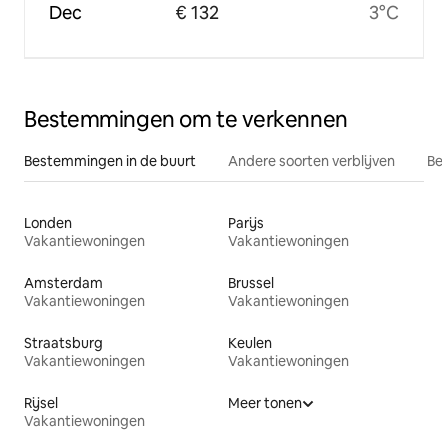
Dec
€ 132
3°C
Bestemmingen om te verkennen
Bestemmingen in de buurt
Andere soorten verblijven
Bes
Londen
Parijs
Vakantiewoningen
Vakantiewoningen
Amsterdam
Brussel
Vakantiewoningen
Vakantiewoningen
Straatsburg
Keulen
Vakantiewoningen
Vakantiewoningen
Rijsel
Meer tonen
Vakantiewoningen