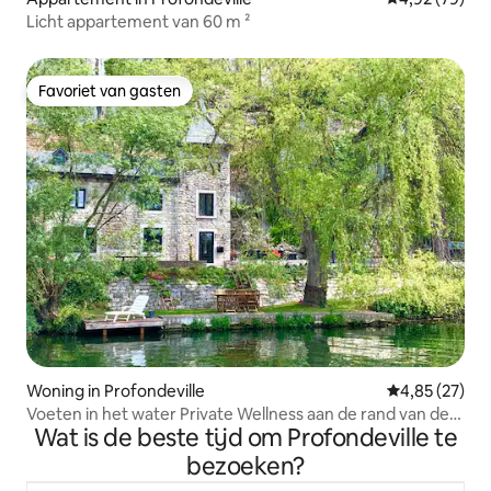
Licht appartement van 60 m ²
Favoriet van gasten
Favoriet van gasten
Woning in Profondeville
Gemiddelde be
4,85 (27)
Voeten in het water Private Wellness aan de rand van de
Wat is de beste tijd om Profondeville te
Maas
bezoeken?