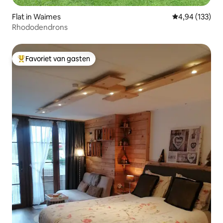
Flat in Waimes
Gemiddelde beo
4,94 (133)
Rhododendrons
Favoriet van gasten
Topfavoriet van gasten