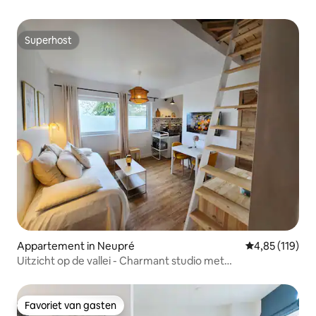
Superhost
Superhost
Appartement in Neupré
Gemiddelde beo
4,85 (119)
Uitzicht op de vallei - Charmant studio met
tussenverdieping
Favoriet van gasten
Favoriet van gasten