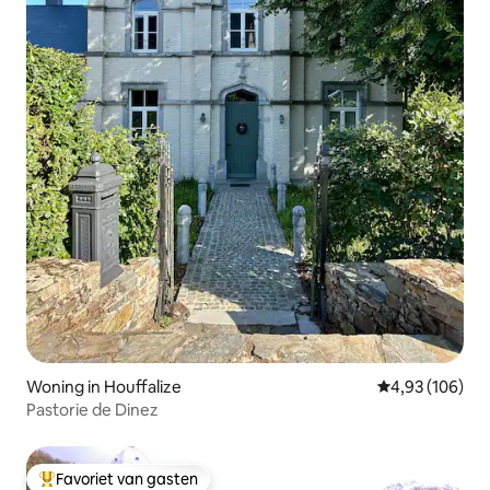
Woning in Houffalize
Gemiddelde beo
4,93 (106)
Pastorie de Dinez
Favoriet van gasten
Topfavoriet van gasten