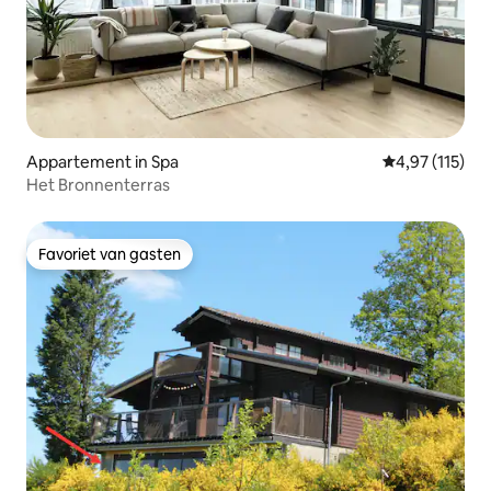
Appartement in Spa
Gemiddelde be
4,97 (115)
Het Bronnenterras
Favoriet van gasten
Favoriet van gasten