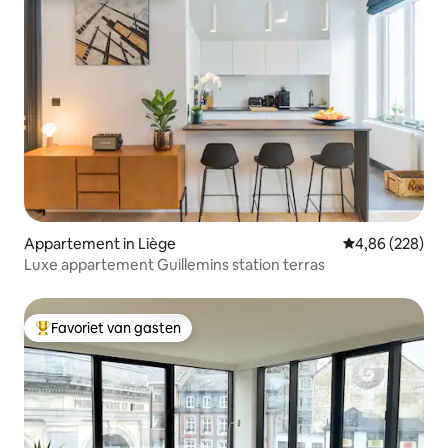
Appartement in Liège
Gemiddelde beo
4,86 (228)
Luxe appartement Guillemins station terras
Favoriet van gasten
Topfavoriet van gasten