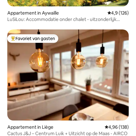
Appartement in Aywaille
Gemiddelde be
4,9 (126)
LuSiLou: Accommodatie onder chalet - uitzonderlijk
uitzicht
Favoriet van gasten
Topfavoriet van gasten
Appartement in Liège
Gemiddelde beo
4,96 (138)
Cactus J&J – Centrum Luik + Uitzicht op de Maas - AIRCO