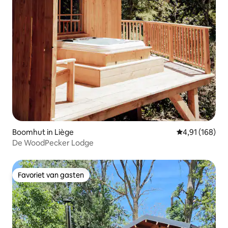
Boomhut in Liège
Gemiddelde beo
4,91 (168)
De WoodPecker Lodge
Favoriet van gasten
Favoriet van gasten