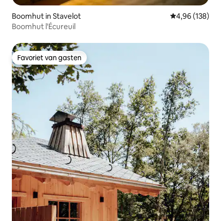
Boomhut in Stavelot
Gemiddelde beo
4,96 (138)
Boomhut l'Écureuil
Favoriet van gasten
Favoriet van gasten