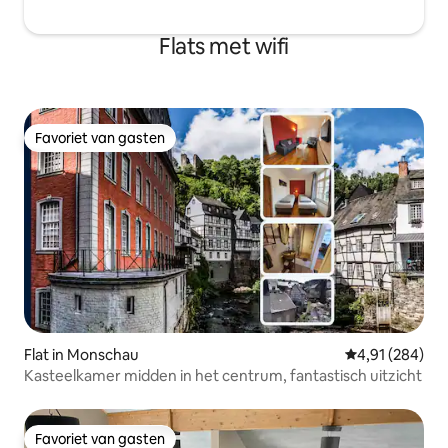
Flats met wifi
Favoriet van gasten
Favoriet van gasten
Flat in Monschau
Gemiddelde beo
4,91 (284)
Kasteelkamer midden in het centrum, fantastisch uitzicht
Favoriet van gasten
Favoriet van gasten