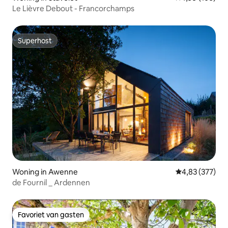
Le Lièvre Debout - Francorchamps
Superhost
Superhost
Woning in Awenne
Gemiddelde beo
4,83 (377)
de Fournil _ Ardennen
Favoriet van gasten
Favoriet van gasten