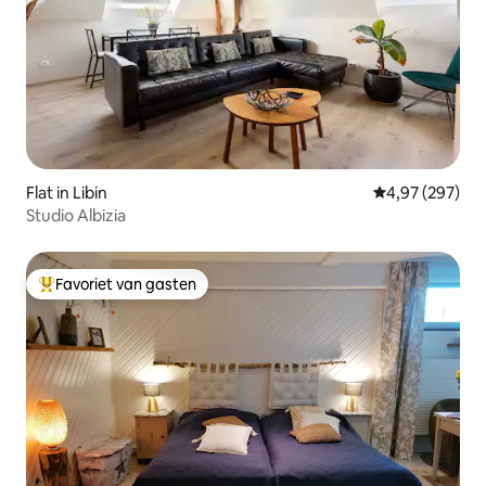
Flat in Libin
Gemiddelde beo
4,97 (297)
Studio Albizia
Favoriet van gasten
Topfavoriet van gasten