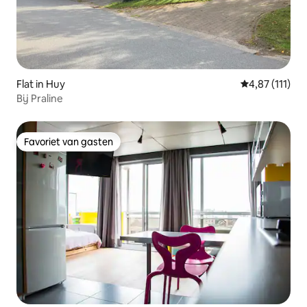
Flat in Huy
Gemiddelde be
4,87 (111)
Bij Praline
Favoriet van gasten
Favoriet van gasten