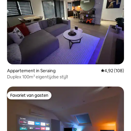
Appartement in Seraing
Gemiddelde beo
4,92 (108)
Duplex 100m² eigentijdse stijl!
Favoriet van gasten
Favoriet van gasten