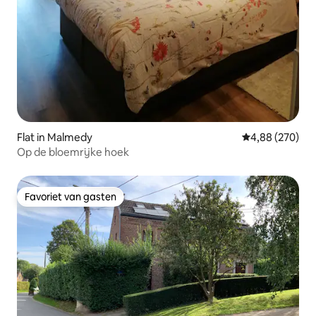
Flat in Malmedy
Gemiddelde beo
4,88 (270)
Op de bloemrijke hoek
Favoriet van gasten
Favoriet van gasten