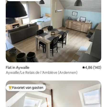
Flat in Aywaille
Gemiddelde beo
4,86 (140)
Aywaille/Le Relais de l 'Amblève (Ardennen)
Favoriet van gasten
Topfavoriet van gasten