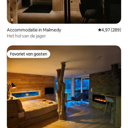
Accommodatie in Malmedy
Gemiddelde beo
4,97 (289)
Het hol van de jager
Favoriet van gasten
Favoriet van gasten