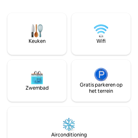
hele jaar door beschikbaar is. Het huisje
Vroege 🕓 toegang
is verborgen voor
plaats van 18.00 uur) Laat 🕐 uitch
bezienswaardigheden, gelegen vlakbij
(om 13.00 uur in pl
de prachtige Ninglinspo in de Amblève-
Romantische 💖 inrich
vallei, waardoor vele wandelpaden in de
Aperitiefbord 🥐 Ontbijt 50 minuten
buurt en een prachtige omgeving
DUO💆‍♂️💆‍♀️ onts
midden in de Belgische Ardennen
tafel in onze massagerui
Keuken
Wifi
zorgen!
na het boeken
Gratis parkeren op
Zwembad
het terrein
Airconditioning