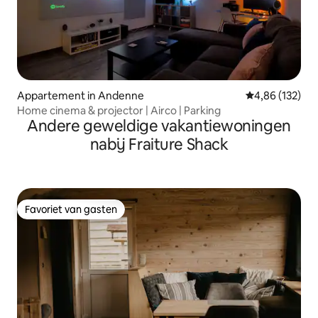
Appartement in Andenne
Gemiddelde beo
4,86 (132)
Home cinema & projector | Airco | Parking
Andere geweldige vakantiewoningen
nabij Fraiture Shack
Favoriet van gasten
Favoriet van gasten