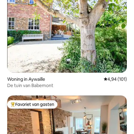
Woning in Aywaille
Gemiddelde beo
4,94 (101)
De tuin van Babemont
Favoriet van gasten
Topfavoriet van gasten