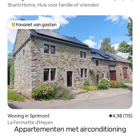
Shanti Home, Huis voor familie of vrienden
Favoriet van gasten
Topfavoriet van gasten
Woning in Sprimont
Gemiddelde beo
4,98 (115)
La Fermette d'Hayen
Appartementen met airconditioning