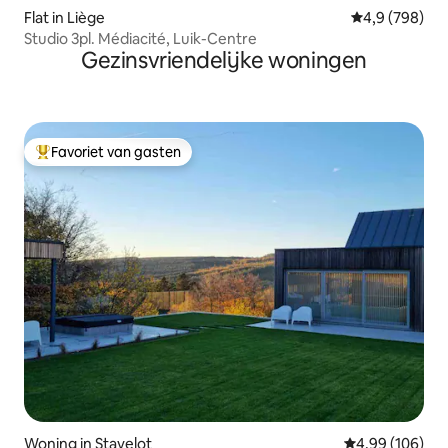
Flat in Liège
Gemiddelde be
4,9 (798)
Studio 3pl. Médiacité, Luik-Centre
Gezinsvriendelijke woningen
Favoriet van gasten
Topfavoriet van gasten
Woning in Stavelot
Gemiddelde beo
4,99 (106)