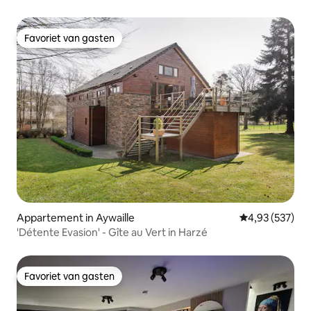
Favoriet van gasten
Favoriet van gasten
Appartement in Aywaille
Gemiddelde beo
4,93 (537)
'Détente Evasion' - Gîte au Vert in Harzé
Favoriet van gasten
Favoriet van gasten