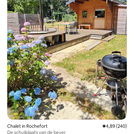
Chalet in Rochefort
Gemiddelde beo
4,89 (240)
De schuilplaats van de bever