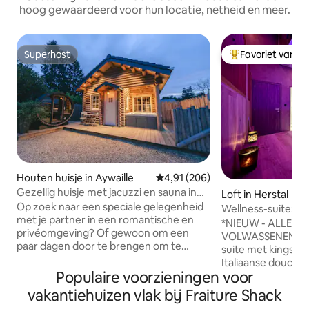
hoog gewaardeerd voor hun locatie, netheid en meer.
Superhost
Favoriet van g
Superhost
Topfavoriet van 
Houten huisje in Aywaille
Gemiddelde beoordeling van 4,9
4,91 (206)
Gezellig huisje met jacuzzi en sauna in
Loft in Herstal
een geweldige regio
Op zoek naar een speciale gelegenheid
Wellness-suite: pr
met je partner in een romantische en
*NIEUW - ALLEEN
privéomgeving? Of gewoon om een
VOLWASSENEN* C
paar dagen door te brengen om te
suite met kingsize
ontsnappen aan de hectische steden?
Italiaanse douche,
Kom dan naar dit gezellige en nieuw
Populaire voorzieningen voor
gereserveerde par
gebouwde houten huisje, uitgerust met
ingang 🅿️ Zelfstandig in- en uitchecken
vakantiehuizen vlak bij Fraiture Shack
een grote (overdekte) jacuzzi, die het
via digitale code Extra'✨s bij boeking: