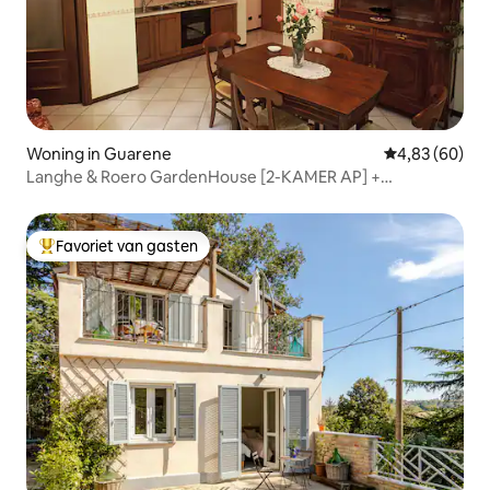
Woning in Guarene
Gemiddelde be
4,83 (60)
Langhe & Roero GardenHouse [2-KAMER AP] +
parkeerplaats
Favoriet van gasten
Topfavoriet van gasten