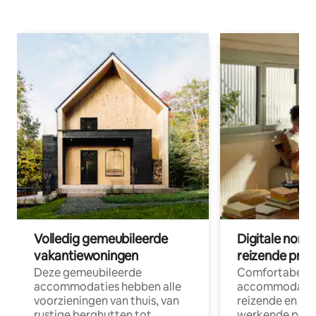
Volledig gemeubileerde
Digitale nom
vakantiewoningen
reizende prof
Deze gemeubileerde
Comfortabele
accommodaties hebben alle
accommodatie
voorzieningen van thuis, van
reizende en op
rustige berghutten tot
werkende profe