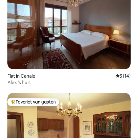
Flat in Canale
Gemiddelde
5 (14)
Alex 's huis
Favoriet van gasten
Topfavoriet van gasten