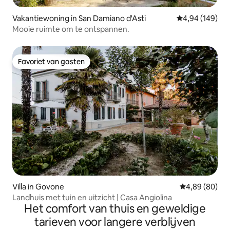
Vakantiewoning in San Damiano d'Asti
Gemiddelde beo
4,94 (149)
Mooie ruimte om te ontspannen.
Favoriet van gasten
Favoriet van gasten
Villa in Govone
Gemiddelde be
4,89 (80)
Landhuis met tuin en uitzicht | Casa Angiolina
Het comfort van thuis en geweldige
tarieven voor langere verblijven