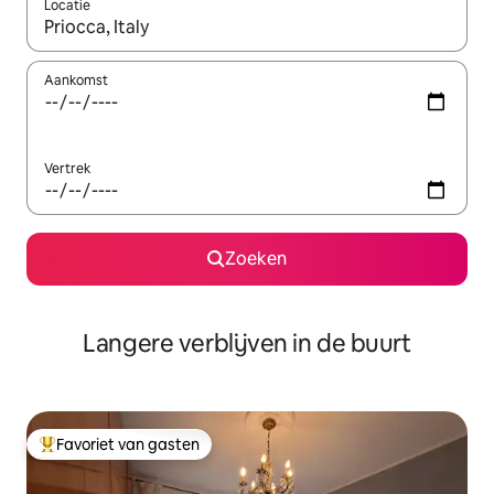
Locatie
Wanneer er resultaten beschikbaar zijn, maak je een keuze met 
Aankomst
Vertrek
Zoeken
Langere verblijven in de buurt
Favoriet van gasten
Topfavoriet van gasten