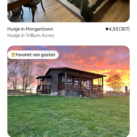
Huisje in Morgantown
Gemiddelde beo
4,93 (307)
Huisje in Trillium Acres
Favoriet van gasten
Topfavoriet van gasten