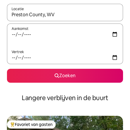
Locatie
Wanneer er resultaten beschikbaar zijn, maak je een keuze met 
Aankomst
Vertrek
Zoeken
Langere verblijven in de buurt
Favoriet van gasten
Topfavoriet van gasten