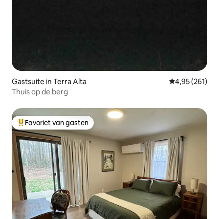
Gastsuite in Terra Alta
Gemiddelde beo
4,95 (261)
Thuis op de berg
Favoriet van gasten
Topfavoriet van gasten