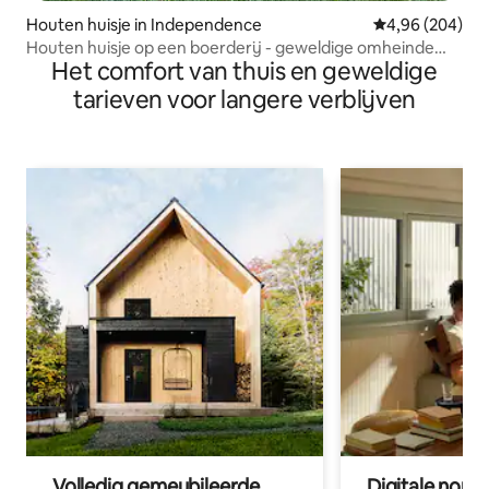
Houten huisje in Independence
Gemiddelde beo
4,96 (204)
Houten huisje op een boerderij - geweldige omheinde
Het comfort van thuis en geweldige
tuin!
tarieven voor langere verblijven
Volledig gemeubileerde
Digitale nom