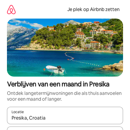
Ga
direct
Je plek op Airbnb zetten
naar
inhoud
Verblijven van een maand in Presika
Ontdek langetermijnwoningen die als thuis aanvoelen
voor een maand of langer.
Locatie
Wanneer er resultaten beschikbaar zijn, maak je een keuze met 