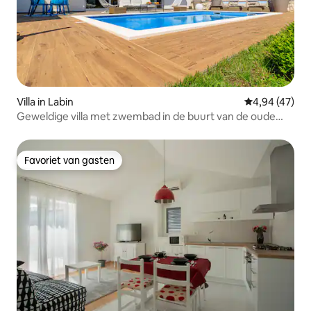
Villa in Labin
Gemiddelde be
4,94 (47)
Geweldige villa met zwembad in de buurt van de oude
binnenstad
Favoriet van gasten
Favoriet van gasten