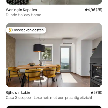
Woning in Kapelica
Gemiddelde be
4,96 (25)
Dunde Holiday Home
Favoriet van gasten
Topfavoriet van gasten
Rijhuis in Labin
Gemiddelde
5 (18)
Casa Giuseppe - Luxe huis met een prachtig uitzicht