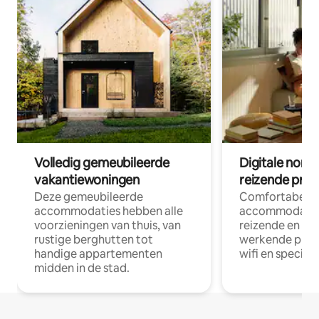
Volledig gemeubileerde
Digitale nom
vakantiewoningen
reizende prof
Deze gemeubileerde
Comfortabele
accommodaties hebben alle
accommodatie
voorzieningen van thuis, van
reizende en op
rustige berghutten tot
werkende profe
handige appartementen
wifi en special
midden in de stad.