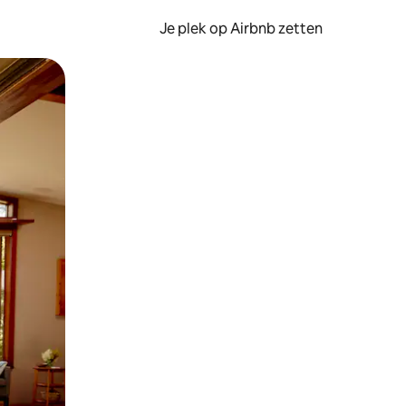
Je plek op Airbnb zetten
en of swipen.