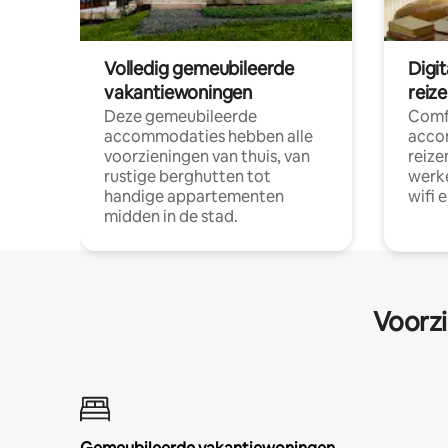
Volledig gemeubileerde
Digi
vakantiewoningen
reiz
Deze gemeubileerde
Comf
accommodaties hebben alle
acco
voorzieningen van thuis, van
reize
rustige berghutten tot
werke
handige appartementen
wifi 
midden in de stad.
Voorzi