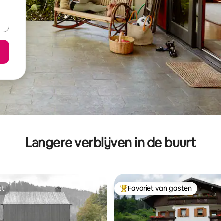
Langere verblijven in de buurt
st
Favoriet van gasten
st
Topfavoriet van gasten