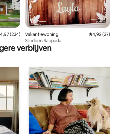
emiddelde beoordeling van 4,97 op 5, 234 recensies
4,97 (234)
Vakantiewoning
Gemiddelde beoordelin
4,92 (37)
ecensies
Studio in Sappada
gere verblijven