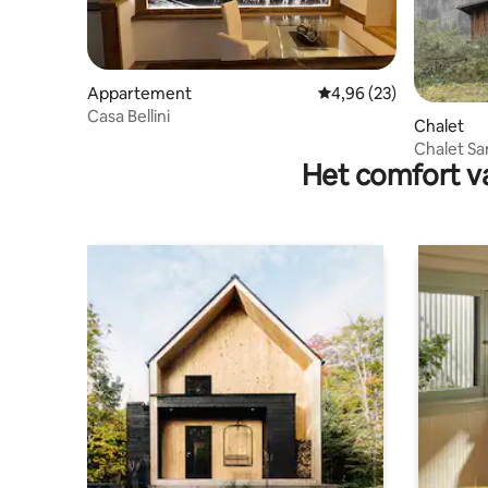
Appartement
Gemiddelde beoordelin
4,96 (23)
Casa Bellini
Chalet
Chalet Sa
Het comfort va