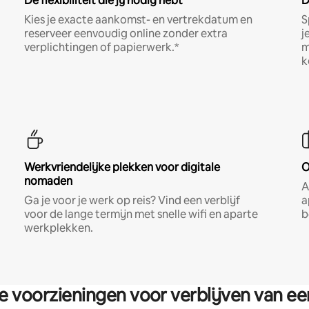
De flexibiliteit die jij nodig hebt
D
Kies je exacte aankomst- en vertrekdatum en
S
reserveer eenvoudig online zonder extra
j
verplichtingen of papierwerk.*
m
k
Werkvriendelijke plekken voor digitale
O
nomaden
A
Ga je voor je werk op reis? Vind een verblijf
a
voor de lange termijn met snelle wifi en aparte
b
werkplekken.
re voorzieningen voor verblijven van e