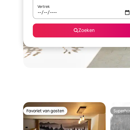
Vertrek
Zoeken
Favoriet van gasten
Superho
Favoriet van gasten
Superho