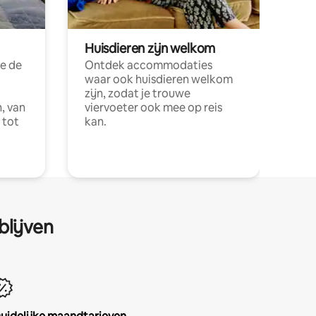
Huisdieren zijn welkom
e de
Ontdek accommodaties
waar ook huisdieren welkom
zijn, zodat je trouwe
, van
viervoeter ook mee op reis
 tot
kan.
blijven