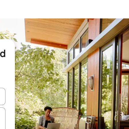
nd
een keuze met je de pijltjestoetsen omhoog en omlaag, óf door te tikk