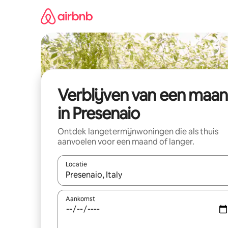
Ga
direct
naar
inhoud
Verblijven van een maa
in Presenaio
Ontdek langetermijnwoningen die als thuis
aanvoelen voor een maand of langer.
Locatie
Wanneer er resultaten beschikbaar zijn, maak je 
Aankomst