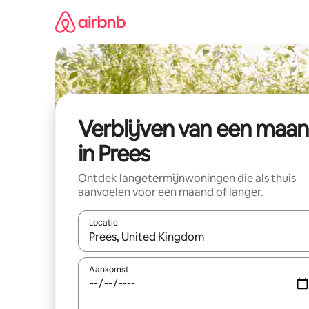
Ga
direct
naar
inhoud
Verblijven van een maa
in Prees
Ontdek langetermijnwoningen die als thuis
aanvoelen voor een maand of langer.
Locatie
Wanneer er resultaten beschikbaar zijn, maak je 
Aankomst