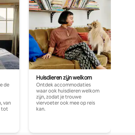
Huisdieren zijn welkom
e de
Ontdek accommodaties
waar ook huisdieren welkom
zijn, zodat je trouwe
, van
viervoeter ook mee op reis
 tot
kan.