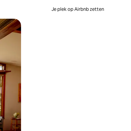
Je plek op Airbnb zetten
en of swipen.