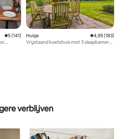
Gemiddelde beoordeling van 5 op 5, 141 recensies
5 (141)
Huisje
Gemiddelde beoordeling
4,95 (183)
oor
Vrijstaand koetshuis met 3 slaapkamers,
ecensies
balkon en fitnessruimte
gere verblijven