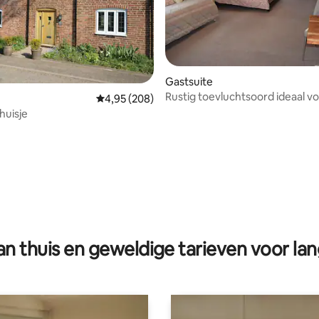
Gastsuite
Rustig toevluchtsoord ideaal v
Gemiddelde beoordeling van 4,95 op 5, 208 r
4,95 (208)
tuinliefhebbers
huisje
ling van 5 op 5, 19 recensies
n thuis en geweldige tarieven voor lan