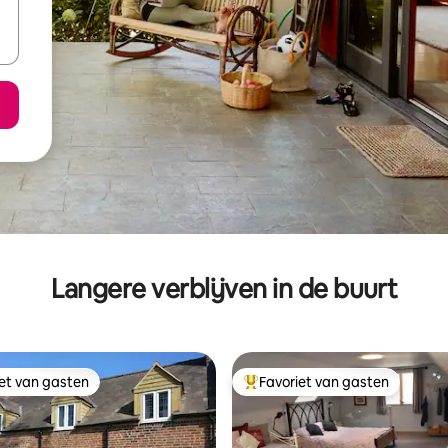
Langere verblijven in de buurt
iet van gasten
Favoriet van gasten
iet van gasten
Topfavoriet van gasten