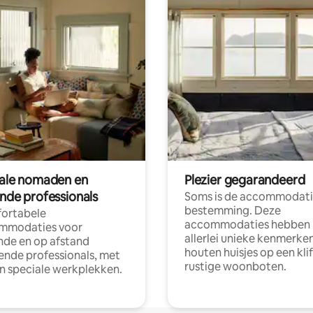
tale nomaden en
Plezier gegarandeerd
ende professionals
Soms is de accommodati
bestemming. Deze
ortabele
accommodaties hebben
mmodaties voor
allerlei unieke kenmerken
nde en op afstand
houten huisjes op een klif
nde professionals, met
rustige woonboten.
en speciale werkplekken.