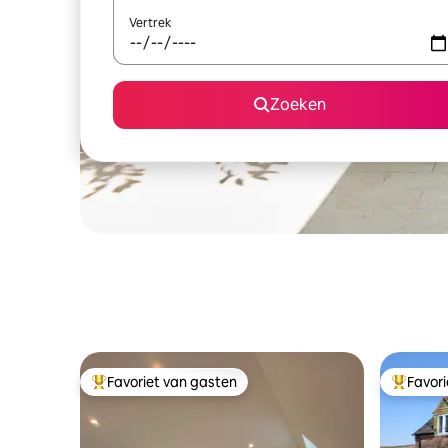
Vertrek
Zoeken
Favoriet van gasten
Favor
Topfavoriet van gasten
Topfavor