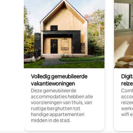
Volledig gemeubileerde
Digi
vakantiewoningen
reiz
Deze gemeubileerde
Comf
accommodaties hebben alle
acco
voorzieningen van thuis, van
reize
rustige berghutten tot
werke
handige appartementen
wifi 
midden in de stad.