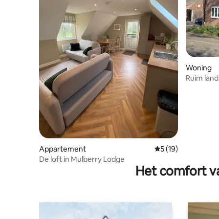
Woning
Ruim land
Appartement
Gemiddelde beoorde
5 (19)
De loft in Mulberry Lodge
Het comfort va