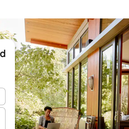
nd
een keuze met je de pijltjestoetsen omhoog en omlaag, óf door te tikk