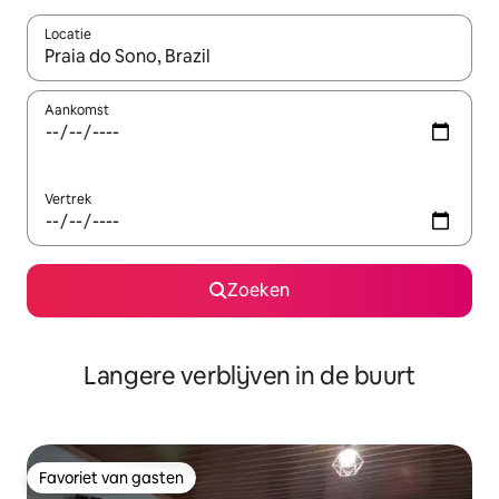
Locatie
Wanneer er resultaten beschikbaar zijn, maak je een keuze met 
Aankomst
Vertrek
Zoeken
Langere verblijven in de buurt
Favoriet van gasten
Favoriet van gasten