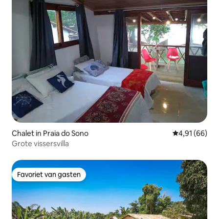
Chalet in Praia do Sono
Gemiddelde be
4,91 (66)
Grote vissersvilla
Favoriet van gasten
Favoriet van gasten