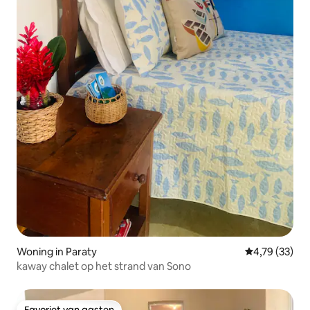
Woning in Paraty
Gemiddelde be
4,79 (33)
kaway chalet op het strand van Sono
Favoriet van gasten