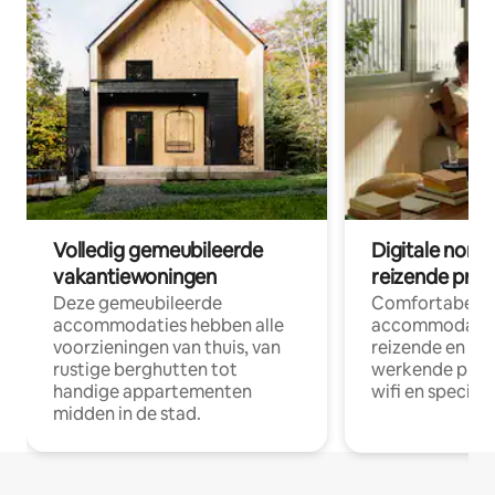
Volledig gemeubileerde
Digitale nom
vakantiewoningen
reizende prof
Deze gemeubileerde
Comfortabele
accommodaties hebben alle
accommodatie
voorzieningen van thuis, van
reizende en op
rustige berghutten tot
werkende profe
handige appartementen
wifi en special
midden in de stad.