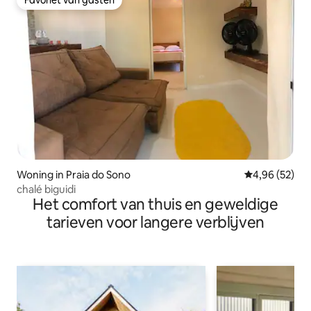
Favoriet van gasten
Woning in Praia do Sono
Gemiddelde be
4,96 (52)
chalé biguidi
Het comfort van thuis en geweldige
tarieven voor langere verblijven