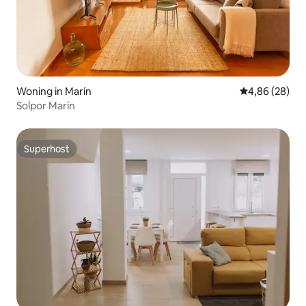
Woning in Marín
Gemiddelde be
4,86 (28)
Solpor Marín
Superhost
Superhost