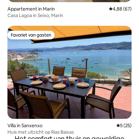
Appartement in Marín
Gemiddelde be
4,88 (67)
Casa Lagoa in Seixo, Marín
Favoriet van gasten
Favoriet van gasten
Villa in Sanxenxo
Gemiddelde
5 (25)
Huis met uitzicht op Rías Baixas
Het comfort van thuis en geweldige