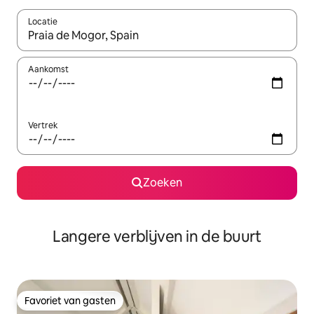
Locatie
Wanneer er resultaten beschikbaar zijn, maak je een keuze met 
Aankomst
Vertrek
Zoeken
Langere verblijven in de buurt
Favoriet van gasten
Favoriet van gasten