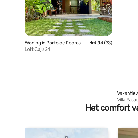
Woning in Porto de Pedras
Gemiddelde beoordelin
4,94 (33)
Loft Caju 24
Vakantiew
edras
Villa Pata
Het comfort va