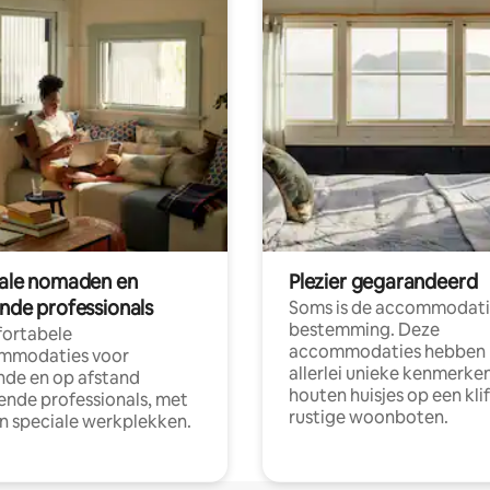
tale nomaden en
Plezier gegarandeerd
ende professionals
Soms is de accommodati
bestemming. Deze
ortabele
accommodaties hebben
mmodaties voor
allerlei unieke kenmerken
nde en op afstand
houten huisjes op een klif
nde professionals, met
rustige woonboten.
en speciale werkplekken.