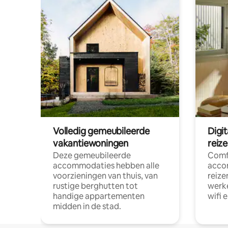
Volledig gemeubileerde
Digi
vakantiewoningen
reiz
Deze gemeubileerde
Comf
accommodaties hebben alle
acco
voorzieningen van thuis, van
reize
rustige berghutten tot
werke
handige appartementen
wifi 
midden in de stad.