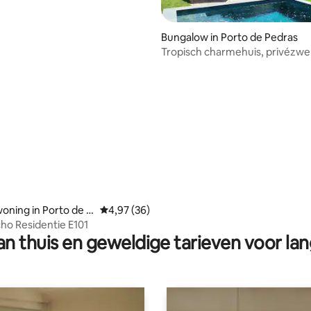
Bungalow in Porto de Pedras
Tropisch charmehuis, privézw
zee op 150 m
g van 4,94 op 5, 33 recensies
oning in Porto de P
Gemiddelde beoordeling van 4,97 op 5, 36 r
4,97 (36)
cho Residentie E101
n thuis en geweldige tarieven voor lan