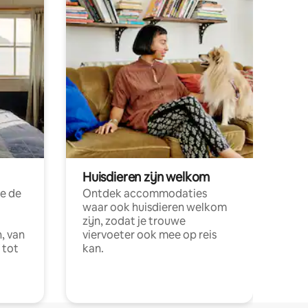
Huisdieren zijn welkom
e de
Ontdek accommodaties
waar ook huisdieren welkom
zijn, zodat je trouwe
, van
viervoeter ook mee op reis
 tot
kan.