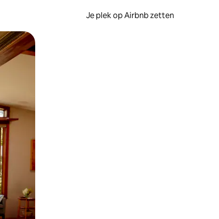
Je plek op Airbnb zetten
en of swipen.