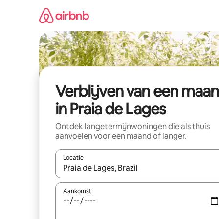
Ga
direct
naar
inhoud
Verblijven van een maa
in Praia de Lages
Ontdek langetermijnwoningen die als thuis
aanvoelen voor een maand of langer.
Locatie
Wanneer er resultaten beschikbaar zijn, maak je 
Aankomst