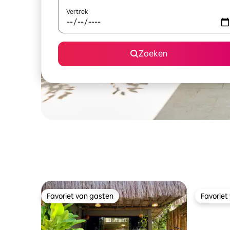
Vertrek
Zoeken
Favoriet van gasten
Favoriet
Favoriet van gasten
Favoriet