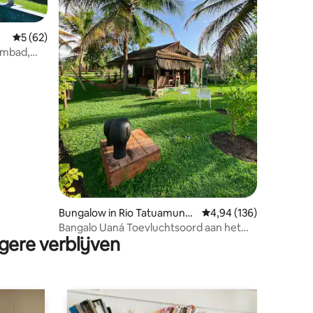
Gemiddelde beoordeling van 5 op 5, 62 recensies
5 (62)
embad,
ecensies
Bungalow in Rio Tatuamunh
Gemiddelde beoordeling
4,94 (136)
a
Bangalo Uaná Toevluchtsoord aan het
gere verblijven
strand van Tatuamunha