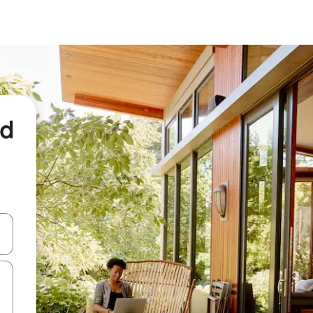
nd
een keuze met je de pijltjestoetsen omhoog en omlaag, óf door te tikk