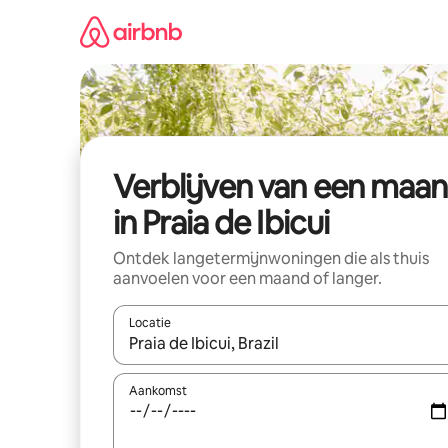
Ga
direct
naar
inhoud
Verblijven van een maa
in Praia de Ibicui
Ontdek langetermijnwoningen die als thuis
aanvoelen voor een maand of langer.
Locatie
Wanneer er resultaten beschikbaar zijn, maak je 
Aankomst