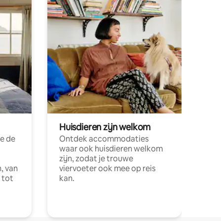
Huisdieren zijn welkom
e de
Ontdek accommodaties
waar ook huisdieren welkom
zijn, zodat je trouwe
, van
viervoeter ook mee op reis
 tot
kan.