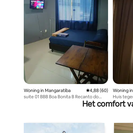
Woning in Mangaratiba
Gemiddelde beoordelin
4,88 (60)
Woning in
suite 01 BBB Boa Bonita B Recanto do
Huis tege
Het comfort va
Marinheiro