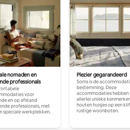
tale nomaden en
Plezier gegarandeerd
ende professionals
Soms is de accommodati
bestemming. Deze
ortabele
accommodaties hebben
mmodaties voor
allerlei unieke kenmerken
nde en op afstand
houten huisjes op een klif
nde professionals, met
rustige woonboten.
en speciale werkplekken.