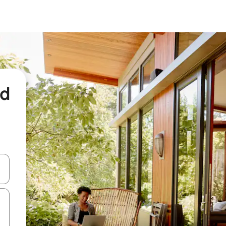
nd
een keuze met je de pijltjestoetsen omhoog en omlaag, óf door te tikk