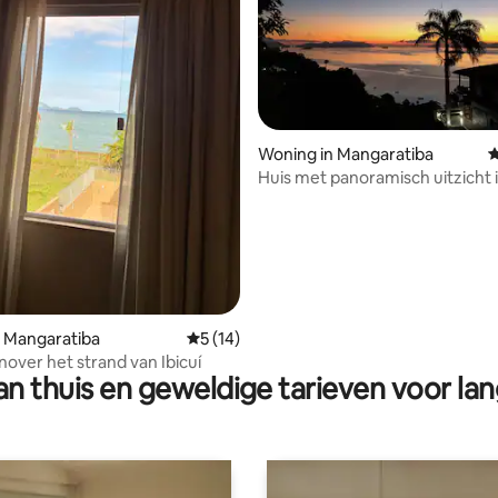
Woning in Mangaratiba
G
Huis met panoramisch uitzicht i
g van 4,88 op 5, 60 recensies
 Mangaratiba
Gemiddelde beoordeling van 5 op 5, 14 r
5 (14)
nover het strand van Ibicuí
n thuis en geweldige tarieven voor lan