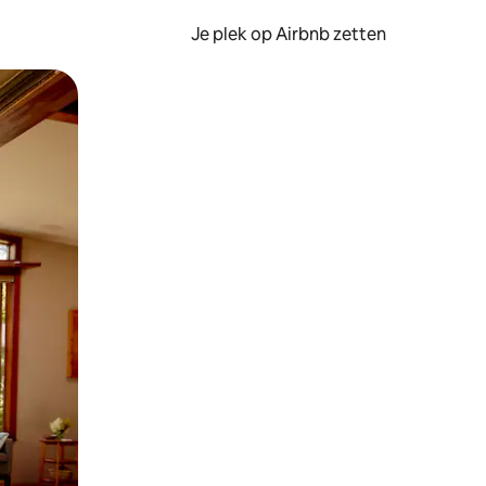
Je plek op Airbnb zetten
en of swipen.