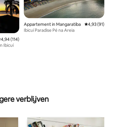
Appartement in Mangaratiba
Gemiddelde beoordeli
4,93 (91)
Ibicuí Paradise Pé na Areia
emiddelde beoordeling van 4,94 op 5, 114 recensies
4,94 (114)
n Ibicuí
ecensies
gere verblijven