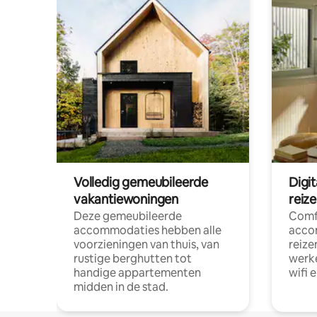
Volledig gemeubileerde
Digi
vakantiewoningen
reiz
Deze gemeubileerde
Comf
accommodaties hebben alle
acco
voorzieningen van thuis, van
reize
rustige berghutten tot
werke
handige appartementen
wifi 
midden in de stad.