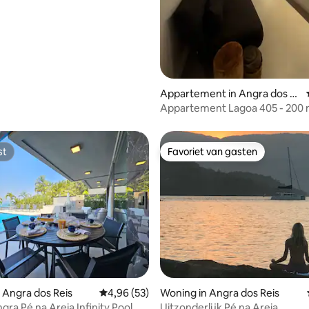
o!
Appartement in Angra dos R
eis
Appartement Lagoa 405 - 200 
strand en tocht naar de eiland
st
Favoriet van gasten
st
Favoriet van gasten
g van 4,88 op 5, 94 recensies
 Angra dos Reis
Gemiddelde beoordeling van 4,96 op 5, 53 r
4,96 (53)
Woning in Angra dos Reis
gra Pé na Areia Infinity Pool
Uitzonderlijk Pé na Areia