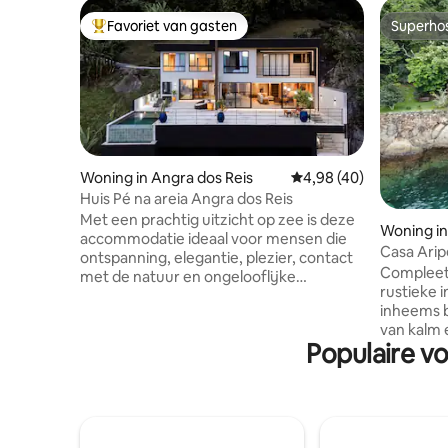
Favoriet van gasten
Superho
Topfavoriet van gasten
Superho
Woning in Angra dos Reis
Gemiddelde beoordelin
4,98 (40)
Huis Pé na areia Angra dos Reis
Met een prachtig uitzicht op zee is deze
Woning in
accommodatie ideaal voor mensen die
Casa Arip
ontspanning, elegantie, plezier, contact
Reis
Compleet 
met de natuur en ongelooflijke
rustieke 
herinneringen met familie en vrienden
inheems b
willen combineren. Wakker worden met
van kalm 
het geluid van de golven is heerlijk.
Populaire vo
Geweldige
Volledig gericht op de oceaan, de
kajakken
dichtstbijzijnde locatie bij Ilha Grande en
terras aa
Blue Lagoon, op slechts 7 tot 10 minuten
zonsonder
per boot. Het appartementencomplex is
vissen en
afgesloten, met een praktisch
Daarnaast
privéstrand, met een pier, zeer groen en