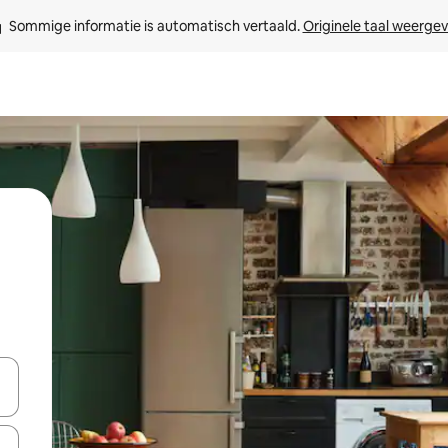
Sommige informatie is automatisch vertaald. 
Originele taal weerge
een keuze met je de pijltjestoetsen omhoog en omlaag, óf door te tikk