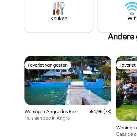
met pingp
kristalhelder water met een geweldige
een gewel
temperatuur.
overloopt
Keuken
Wifi
Perfect o
te komen 
Andere 
Favoriet van gasten
Favoriet
Favoriet van gasten
Favoriet
Woning in Angra dos Reis
Gemiddelde beoordelin
4,95 (73)
Huis aan zee in Angra
Woning in
Casa de c