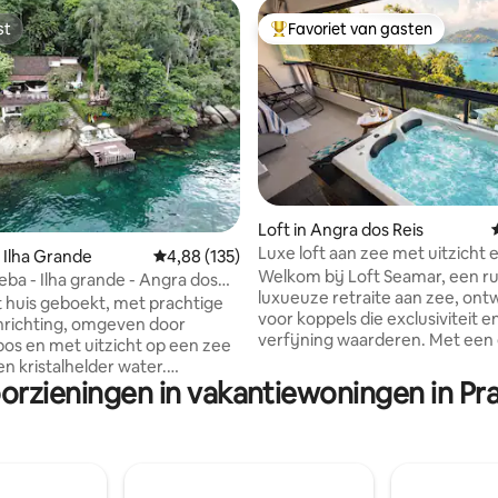
st
Favoriet van gasten
st
Topfavoriet van gasten
g van 4,98 op 5, 40 recensies
Loft in Angra dos Reis
Luxe loft aan zee met uitzicht e
 Ilha Grande
Gemiddelde beoordeling van 4,88 op 5, 135 r
4,88 (135)
Welkom bij Loft Seamar, een ru
eba - Ilha grande - Angra dos
luxueuze retraite aan zee, on
huis geboekt, met prachtige
voor koppels die exclusiviteit e
inrichting, omgeven door
verfijning waarderen. Met een
os en met uitzicht op een zee
tub, een intieme bioscoopervar
en kristalhelder water.
een panoramisch uitzicht op Pr
orzieningen in vakantiewoningen in Pr
 plek om te snorkelen,
Tartaruga is elk detail gemaakt
, zwemmen. Het heeft een
comfort, romantiek en absolut
n het strand om de prachtige
te bieden. Word wakker met he
gang te bekijken of kleine
van de zee en geniet van onver
 schildpadden te zien.
dagen omringd door stranden,
 heeft het een speelkamer