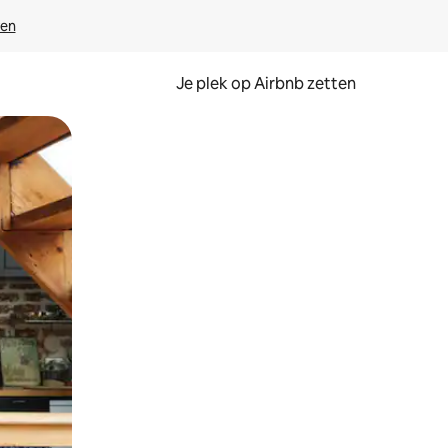
ven
Je plek op Airbnb zetten
en of swipen.