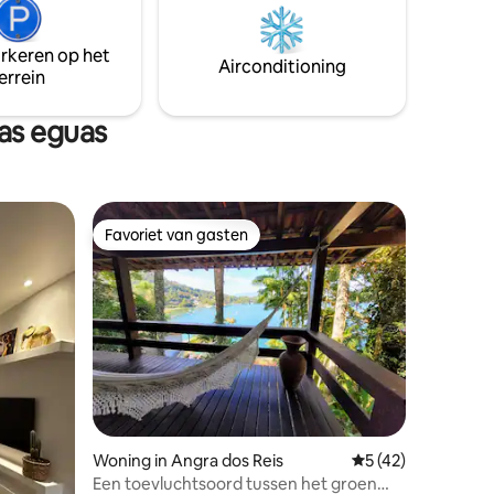
ur. Een
winkels, restaurants. De huur is inclusief
 die voor
beddengoed en badlinnen en de
arkeren op het
diensten van een huisvrouw. Er zijn geen
Airconditioning
errein
energiekosten.
as eguas
Favoriet van gasten
Favoriet van gasten
ecensies
Woning in Angra dos Reis
Gemiddelde beoord
5 (42)
Een toevluchtsoord tussen het groen