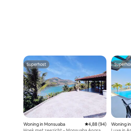
1:30 do Ri
Superhost
Superho
Superhost
Superho
Woning in Monsuaba
Gemiddelde beoordelin
4,88 (94)
Woning in
Hoek met zeezicht – Monsuaba Angra
Luxe in An