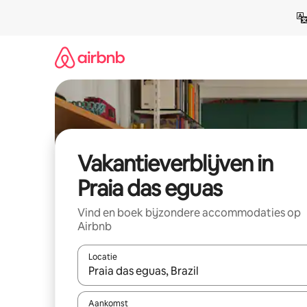
Ga
direct
naar
inhoud
Vakantieverblijven in
Praia das eguas
Vind en boek bijzondere accommodaties op
Airbnb
Locatie
Wanneer er resultaten beschikbaar zijn, maak je 
Aankomst