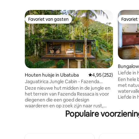
Favoriet van gasten
Favoriet
Favoriet van gasten
Favoriet
Bungalow
Liefde in 
Houten huisje in Ubatuba
Gemiddelde beoordeling
4,95 (252)
stranden.
Een hele 
Jaguatirica Jungle Cabin - Fazenda
met natu
Ressaca
Deze nieuwe hut midden in de jungle en
watervalle
het terrein van Fazenda Ressaca is voor
Liefde in 
diegenen die een goed design
bestemmin
waarderen en op zoek zijn naar rust,
Atlantisch
Populaire voorzienin
rust, comfort en een diepgaand contact
natuurlij
met de natuur. Gemaakt als een cocon
Met Balin
om te ervaren en te verbinden met het
integreer
uitbundige Atlantische
omringd d
regenwoudreservaat van meer dan
natuurlij