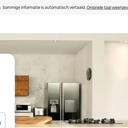
Sommige informatie is automatisch vertaald. 
Originele taal weerge
een keuze met je de pijltjestoetsen omhoog en omlaag, óf door te tikk