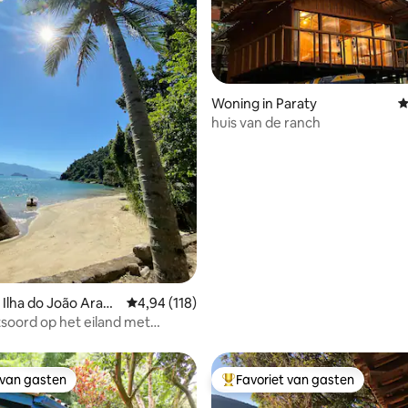
Woning in Paraty
G
huis van de ranch
 van 4,88 op 5, 164 recensies
 Ilha do João Araúj
Gemiddelde beoordeling van 4,94 op 5, 118 r
4,94 (118)
soord op het eiland met
150 m van het strand van Paraty
 van gasten
Favoriet van gasten
 van gasten
Topfavoriet van gasten