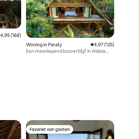
emiddelde beoordeling van 4,95 op 5, 168 recensies
4,95 (168)
Woning in Paraty
Gemiddelde beoordelin
4,97 (125)
Een meeslepend bosverblijf in Aldeia
Rizoma
ecensies
Favoriet van gasten
Favoriet van gasten