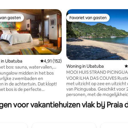
 van gasten
Favoriet van gasten
 van gasten
Favoriet van gasten
 in Ubatuba
Gemiddelde beoordeling van 4,91 op 5, 152 r
4,91 (152)
Woning in Ubatuba
G
het bos: sauna, watervallen,
 van 4,95 op 5, 252 recensies
MOOI HUIS STRAND PICINGU
..
bungalow midden in het bos
UBATUBA MET UITZICHT OP Z
VOOR ILHA DAS COUVES Rustie
urlijke zwembaden en
met uitzicht op zee en uitzicht 
n in de achtertuin. Dat klopt!
van Picinguaba. Geschikt voor 
het bos is de perfecte
personen, met de mogelijkhei
g voor diegenen die in het
derde gast te ontvangen 40 M
e bos willen verblijven, vol
gen voor vakantiehuizen vlak bij Praia
GLASVEZELINTERNET Werkruimte G
ke en culturele rijkdommen.
woonkamer, slaapkamer, keuk
ese architectuur en decoratie
badkamer in een enkele luchti
t de bungalow met de natuur,
koele omgeving. Terrassen met
oor stranden, rivieren,
op de oceaan en het Atlantisch
ke zwembaden, watervallen en