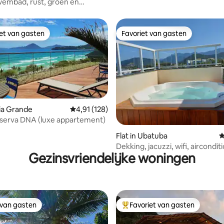
wembad, rust, groen en
!
iet van gasten
Favoriet van gasten
iet van gasten
Favoriet van gasten
aia Grande
Gemiddelde beoordeling van 4,91 op 5, 128 r
4,91 (128)
serva DNA (luxe appartement)
 van 4,97 op 5, 175 recensies
Flat in Ubatuba
G
Dekking, jacuzzi, wifi, aircondit
Gezinsvriendelijke woningen
twee parkeerplaatsen
 van gasten
Favoriet van gasten
 van gasten
Topfavoriet van gasten