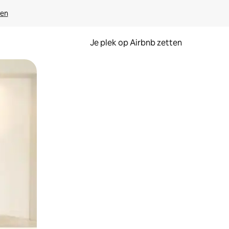
ven
Je plek op Airbnb zetten
en of swipen.