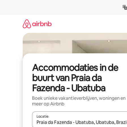
Ga
direct
naar
inhoud
Accommodaties in de
buurt van Praia da
Fazenda - Ubatuba
Boek unieke vakantieverblijven, woningen en
meer op Airbnb
Locatie
Wanneer er resultaten beschikbaar zijn, maak je 