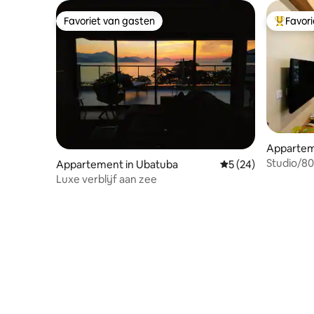
Favoriet van gasten
Favor
Favoriet van gasten
Topfavor
Appartem
Studio/80
Appartement in Ubatuba
Gemiddelde beoorde
5 (24)
strand/s
Luxe verblijf aan zee