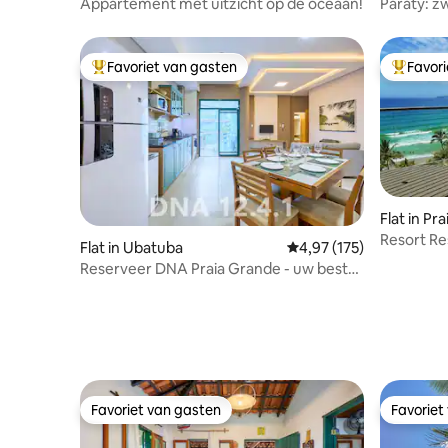
Appartement met uitzicht op de oceaan!
Paraty: z
veiligheid
Favoriet van gasten
Favor
Topfavoriet van gasten
Topfavor
Flat in Pr
Resort Re
Flat in Ubatuba
Gemiddelde beoordeling
4,97 (175)
Reserveer DNA Praia Grande - uw beste
vakantie
Favoriet van gasten
Favoriet
Favoriet van gasten
Favoriet