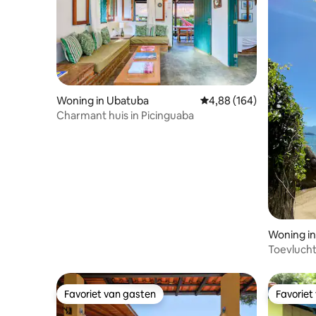
Woning in Ubatuba
Gemiddelde beoordeling
4,88 (164)
Charmant huis in Picinguaba
Woning in
o
Toevlucht
jacuzzi, 
Favoriet van gasten
Favoriet
Favoriet van gasten
Favoriet