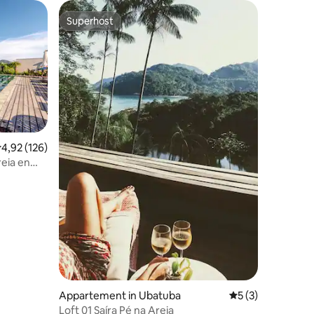
Superhost
Superhost
emiddelde beoordeling van 4,92 op 5, 126 recensies
4,92 (126)
ecensies
eia en
Appartement in Ubatuba
Gemiddelde beoor
5 (3)
Loft 01 Saíra Pé na Areia