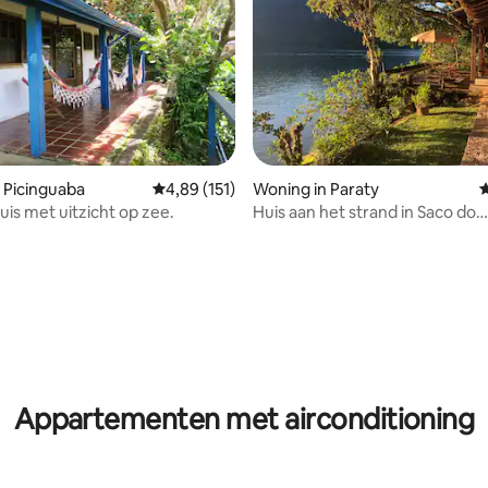
g van 4,9 op 5, 104 recensies
 Picinguaba
Gemiddelde beoordeling van 4,89 op 5, 151 r
4,89 (151)
Woning in Paraty
G
uis met uitzicht op zee.
Huis aan het strand in Saco do
Mamangua (Mango Tree)
Appartementen met airconditioning