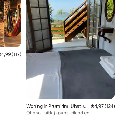
ecensies
emiddelde beoordeling van 4,99 op 5, 117 recensies
4,99 (117)
Woning in Prumirim, Ubatub
Gemiddelde beoordeling
4,97 (124)
a
Ohana - uitkijkpunt, eiland en
zonsopgang - 900 meter van het strand