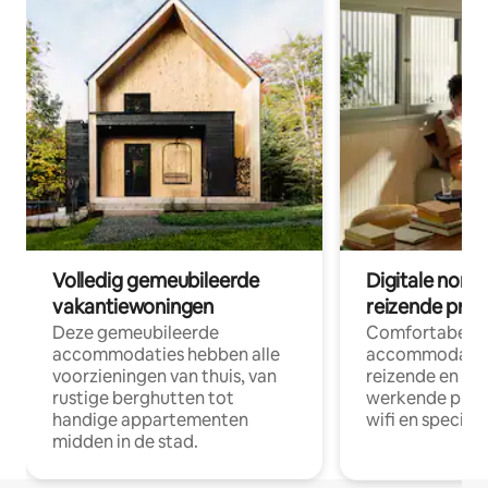
Volledig gemeubileerde
Digitale nom
vakantiewoningen
reizende prof
Deze gemeubileerde
Comfortabele
accommodaties hebben alle
accommodatie
voorzieningen van thuis, van
reizende en op
rustige berghutten tot
werkende profe
handige appartementen
wifi en special
midden in de stad.