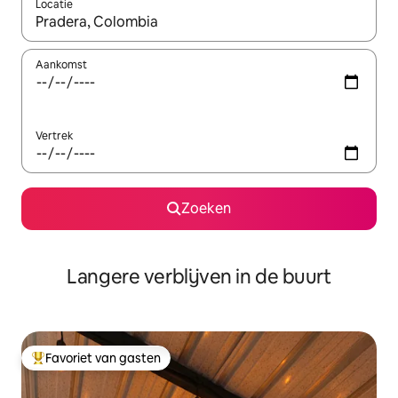
Locatie
Wanneer er resultaten beschikbaar zijn, maak je een keuze met 
Aankomst
Vertrek
Zoeken
Langere verblijven in de buurt
Favoriet van gasten
Topfavoriet van gasten