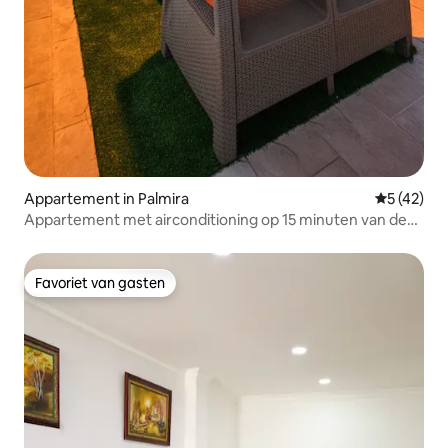
Appartement in Palmira
Gemiddelde
5 (42)
Appartement met airconditioning op 15 minuten van de
luchthaven
Favoriet van gasten
Favoriet van gasten