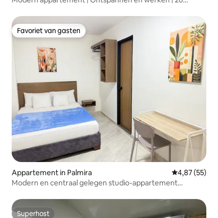
minuten van de luchthaven
Favoriet van gasten
Favoriet van gasten
Appartement in Palmira
Gemiddelde be
4,87 (55)
Modern en centraal gelegen studio-appartement
Palmira- wifi C33
Superhost
Superhost