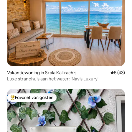
Vakantiewoning in Skala Kallirachis
Gemiddelde
5 (43)
Luxe strandhuis aan het water: 'Navis Luxury'
Favoriet van gasten
Topfavoriet van gasten