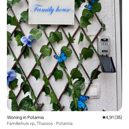
Woning in Potamia
Gemiddelde be
4,91 (35)
Familiehuis vp, Thassos - Potamia