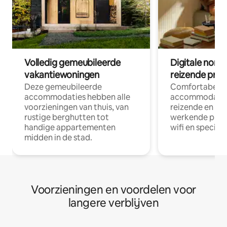
Volledig gemeubileerde
Digitale nom
vakantiewoningen
reizende prof
Deze gemeubileerde
Comfortabele
accommodaties hebben alle
accommodatie
voorzieningen van thuis, van
reizende en op
rustige berghutten tot
werkende profe
handige appartementen
wifi en special
midden in de stad.
Voorzieningen en voordelen voor
langere verblijven