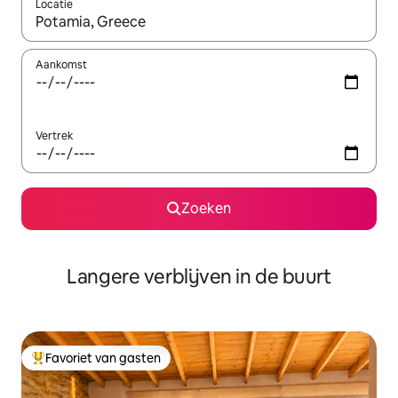
Locatie
Wanneer er resultaten beschikbaar zijn, maak je een keuze met 
Aankomst
Vertrek
Zoeken
Langere verblijven in de buurt
Favoriet van gasten
Topfavoriet van gasten