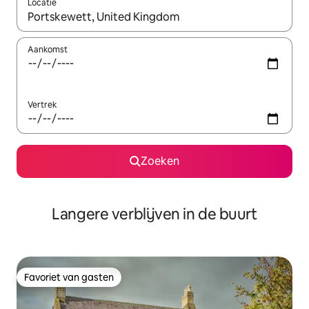
Locatie
Wanneer er resultaten beschikbaar zijn, maak je een keuze met 
Aankomst
Vertrek
Zoeken
Langere verblijven in de buurt
Favoriet van gasten
Favoriet van gasten