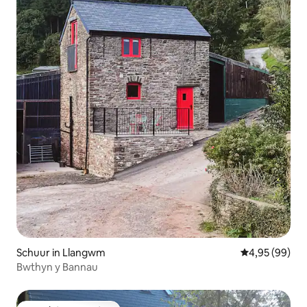
Schuur in Llangwm
Gemiddelde be
4,95 (99)
Bwthyn y Bannau