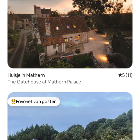
Huisje in Mathern
Gemiddeld
5 (11)
The Gatehouse at Mathern Palace
Favoriet van gasten
Topfavoriet van gasten