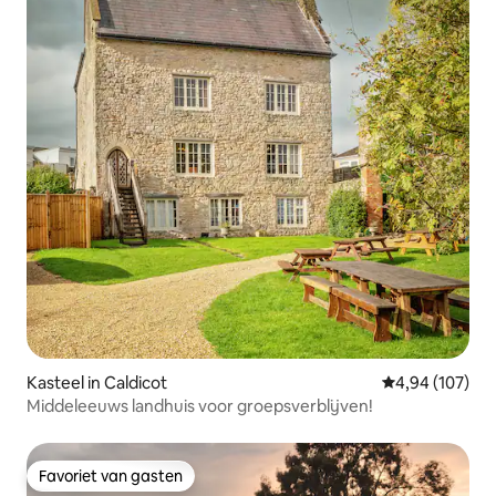
Kasteel in Caldicot
Gemiddelde beo
4,94 (107)
Middeleeuws landhuis voor groepsverblijven!
Favoriet van gasten
Favoriet van gasten