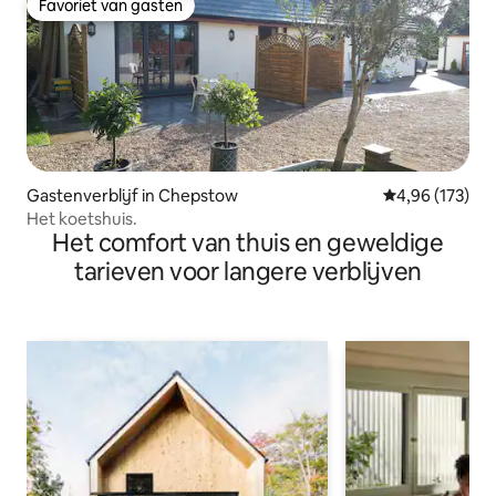
Favoriet van gasten
Favoriet van gasten
Gastenverblijf in Chepstow
Gemiddelde beo
4,96 (173)
Het koetshuis.
Het comfort van thuis en geweldige
tarieven voor langere verblijven