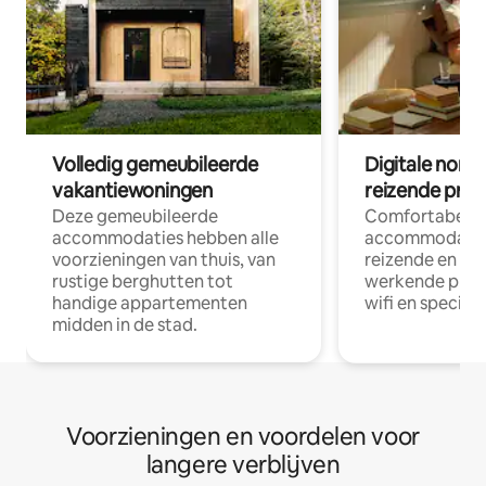
Volledig gemeubileerde
Digitale nom
vakantiewoningen
reizende prof
Deze gemeubileerde
Comfortabele
accommodaties hebben alle
accommodatie
voorzieningen van thuis, van
reizende en op
rustige berghutten tot
werkende profe
handige appartementen
wifi en special
midden in de stad.
Voorzieningen en voordelen voor
langere verblijven