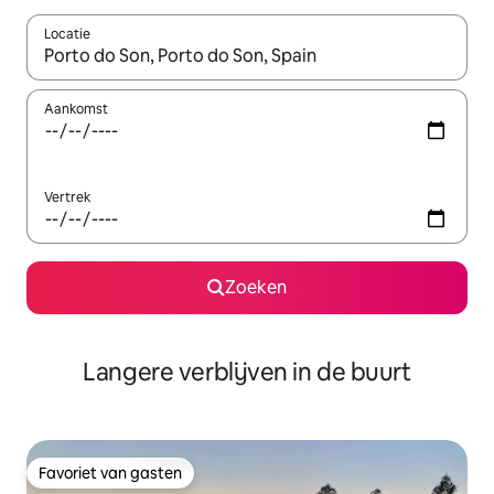
Locatie
Wanneer er resultaten beschikbaar zijn, maak je een keuze met 
Aankomst
Vertrek
Zoeken
Langere verblijven in de buurt
Favoriet van gasten
Favoriet van gasten