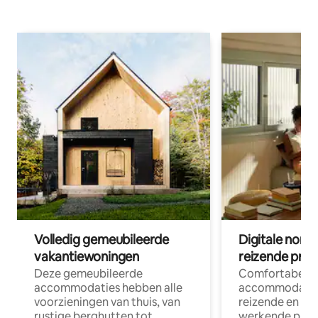
Volledig gemeubileerde
Digitale nom
vakantiewoningen
reizende prof
Deze gemeubileerde
Comfortabele
accommodaties hebben alle
accommodatie
voorzieningen van thuis, van
reizende en op
rustige berghutten tot
werkende profe