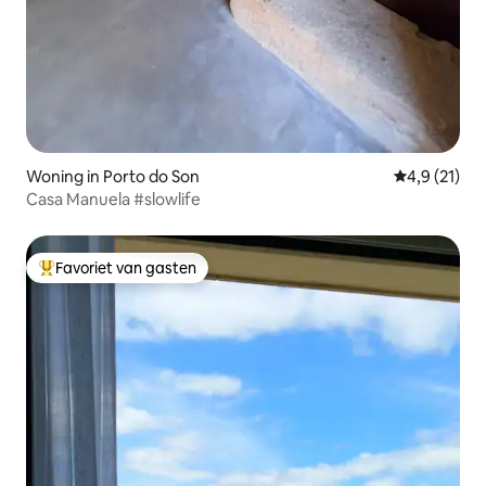
Woning in Porto do Son
Gemiddelde 
4,9 (21)
Casa Manuela #slowlife
Favoriet van gasten
Topfavoriet van gasten