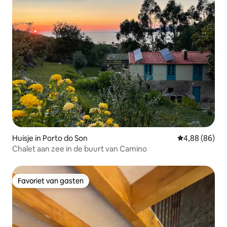
Huisje in Porto do Son
Gemiddelde be
4,88 (86)
Chalet aan zee in de buurt van Camino
Favoriet van gasten
Favoriet van gasten