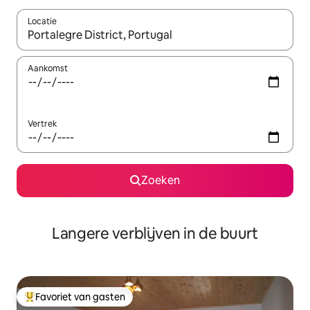
Locatie
Wanneer er resultaten beschikbaar zijn, maak je een keuze met 
Aankomst
Vertrek
Zoeken
Langere verblijven in de buurt
Favoriet van gasten
Topfavoriet van gasten