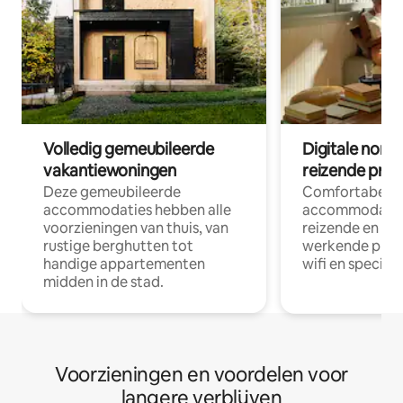
Volledig gemeubileerde
Digitale nom
vakantiewoningen
reizende prof
Deze gemeubileerde
Comfortabele
accommodaties hebben alle
accommodatie
voorzieningen van thuis, van
reizende en op
rustige berghutten tot
werkende profe
handige appartementen
wifi en special
midden in de stad.
Voorzieningen en voordelen voor
langere verblijven