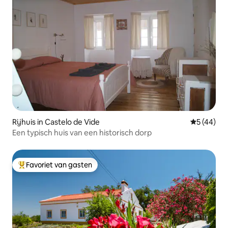
Rijhuis in Castelo de Vide
Gemiddelde
5 (44)
Een typisch huis van een historisch dorp
Favoriet van gasten
Topfavoriet van gasten