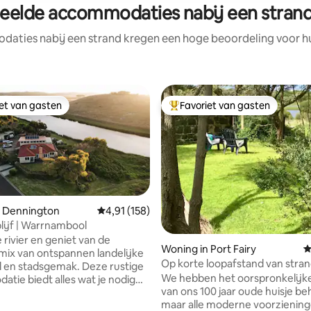
eelde accommodaties nabij een strand i
aties nabij een strand kregen een hoge beoordeling voor hun
iet van gasten
Favoriet van gasten
iet van gasten
Topfavoriet van gasten
n Dennington
Gemiddelde beoordeling van 4,91 op 5, 158 r
4,91 (158)
blijf | Warrnambool
 rivier en geniet van de
 van 4,84 op 5, 228 recensies
Woning in Port Fairy
G
mix van ontspannen landelijke
Op korte loopafstand van stran
jl en stadsgemak. Deze rustige
We hebben het oorspronkelijke
tie biedt alles wat je nodig
van ons 100 jaar oude huisje b
 een ontspannen verblijf:
maar alle moderne voorzienin
ng tot de rivier, vrij uitzicht op