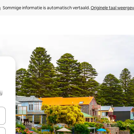
Sommige informatie is automatisch vertaald. 
Originele taal weerge
ij
een keuze met je de pijltjestoetsen omhoog en omlaag, óf door te tikk