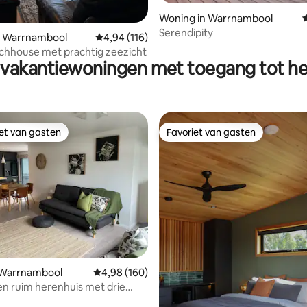
Woning in Warrnambool
Serendipity
 van 4,92 op 5, 108 recensies
n Warrnambool
Gemiddelde beoordeling van 4,94 op 5, 116 r
4,94 (116)
chhouse met prachtig zeezicht
vakantiewoningen met toegang tot he
iet van gasten
Favoriet van gasten
iet van gasten
Favoriet van gasten
n Warrnambool
Gemiddelde beoordeling van 4,98 op 5, 160 r
4,98 (160)
en ruim herenhuis met drie
ers