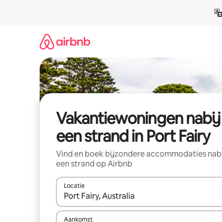
Ga
direct
naar
inhoud
Vakantiewoningen nabij
een strand in Port Fairy
Vind en boek bijzondere accommodaties nab
een strand op Airbnb
Locatie
Wanneer er resultaten beschikbaar zijn, maak je 
Aankomst