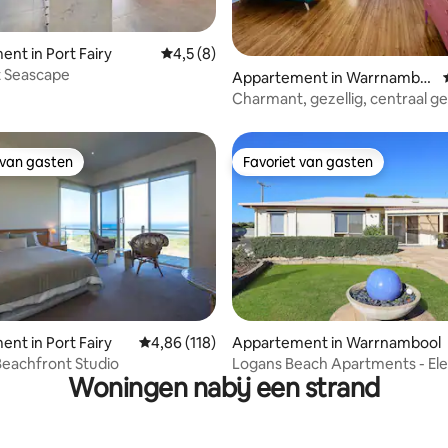
g van 4,96 op 5, 57 recensies
nt in Port Fairy
Gemiddelde beoordeling van 4,5 op 5, 8 r
4,5 (8)
t Seascape
Appartement in Warrnambo
ol
Charmant, gezellig, centraal g
appartement
 van gasten
Favoriet van gasten
 van gasten
Favoriet van gasten
nt in Port Fairy
Gemiddelde beoordeling van 4,86 op 5, 118 r
4,86 (118)
Appartement in Warrnambool
eachfront Studio
Logans Beach Apartments - El
Woningen nabij een strand