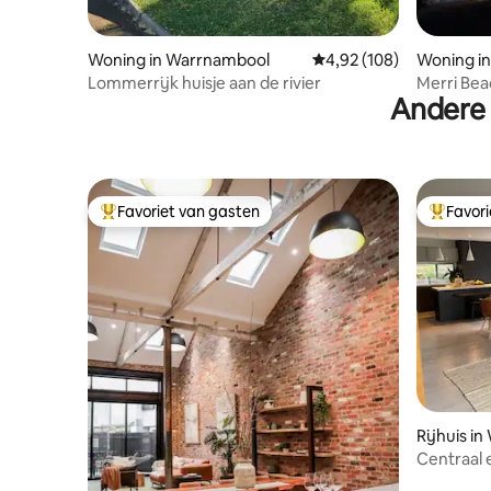
Woning in Warrnambool
Gemiddelde beoordeling
4,92 (108)
Woning i
Lommerrijk huisje aan de rivier
Merri Bea
Andere 
Favoriet van gasten
Favor
Topfavoriet van gasten
Topfavor
Rijhuis i
Centraal 
slaapkam