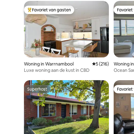
Favoriet van gasten
Favoriet
Topfavoriet van gasten
Favoriet
Woning in Warrnambool
Gemiddelde beoordel
5 (216)
Woning in
Luxe woning aan de kust in CBD
Ocean Sa
Superhost
Favoriet
Superhost
Favoriet