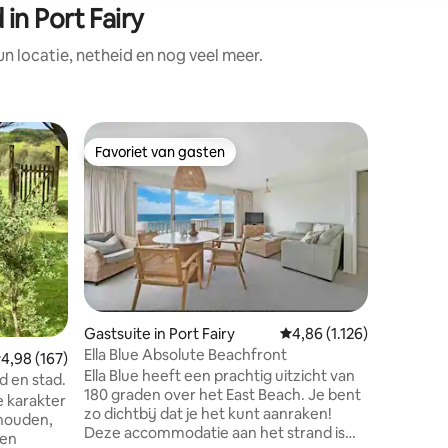
n Port Fairy
 locatie, netheid en nog veel meer.
Tiny hous
Favoriet van gasten
Superho
Favoriet van gasten
Superho
Tiny hou
kust - Ti
Genestel
Killarney
Fairy. De
een heerl
voor een
perfecte 
je genie
ecensies
Killarney
Gastsuite in Port Fairy
Gemiddelde beoordeling 
4,86 (1.126)
zwemmen,
Ella Blue Absolute Beachfront
te ontsp
emiddelde beoordeling van 4,98 op 5, 167 recensies
4,98 (167)
Ella Blue heeft een prachtig uitzicht van
omringd d
d en stad.
180 graden over het East Beach. Je bent
vriendeli
 karakter
zo dichtbij dat je het kunt aanraken!
gewoon 
ehouden,
Deze accommodatie aan het strand is
natuurli
gen