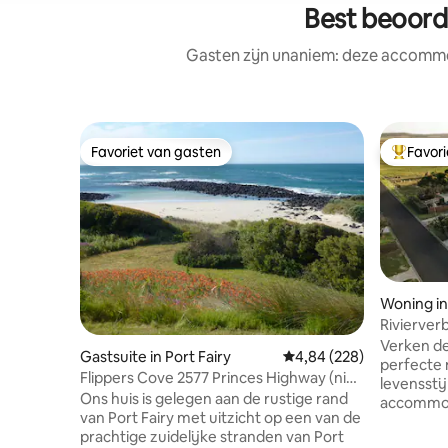
Best beoord
Gasten zijn unaniem: deze accommod
Favoriet van gasten
Favor
Favoriet van gasten
Topfavor
Woning i
Rivierver
Verken de
Gastsuite in Port Fairy
Gemiddelde beoordeling
4,84 (228)
perfecte 
Flippers Cove 2577 Princes Highway (niet
levenssti
2577A)
Ons huis is gelegen aan de rustige rand
accommoda
van Port Fairy met uitzicht op een van de
hebt voor
prachtige zuidelijke stranden van Port
privétoega