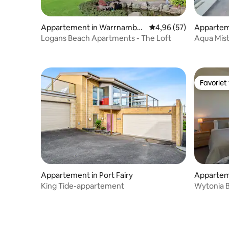
Appartement in Warrnambo
Gemiddelde beoordelin
4,96 (57)
Apparteme
ol
Logans Beach Apartments - The Loft
Aqua Mis
Favoriet
Favoriet
Appartement in Port Fairy
Apparteme
King Tide-appartement
Wytonia B