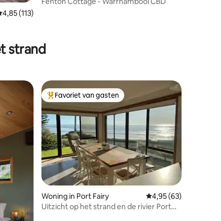
Fenton Cottage - Warrnambool CBD
Gemiddelde beoordeling van 4,85 op 5, 113 recensies
4,85 (113)
ecensies
t strand
Favoriet van gasten
Topfavoriet van gasten
ecensies
Woning in Port Fairy
Gemiddelde beoordelin
4,95 (63)
Uitzicht op het strand en de rivier Port
Fairy