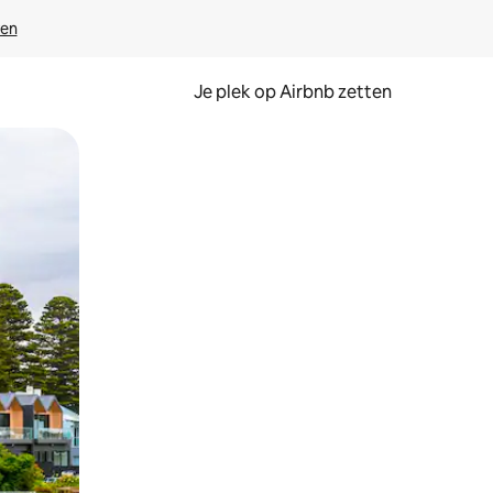
ven
Je plek op Airbnb zetten
en of swipen.