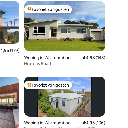
Favoriet van gasten
Topfavoriet van gasten
emiddelde beoordeling van 4,96 op 5, 179 recensies
4,96 (179)
Woning in Warrnambool
Gemiddelde beoordeling
4,98 (143)
ecensies
Hopkins Road
Favoriet van gasten
Topfavoriet van gasten
Woning in Warrnambool
Gemiddelde beoordeling
4,95 (106)