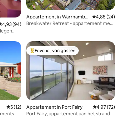
ecensies
Appartement in Warrnambo
Gemiddelde beoordelin
4,88 (24)
ol
Breakwater Retreat - appartement met
Gemiddelde beoordeling van 4,93 op 5, 94 recensies
4,93 (94)
4 slaapkamers aan het strand
elegen
Favoriet van gasten
Topfavoriet van gasten
ecensies
Gemiddelde beoordeling van 5 op 5, 12 recensies
5 (12)
Appartement in Port Fairy
Gemiddelde beoordelin
4,97 (72)
ements
Port Fairy, appartement aan het strand