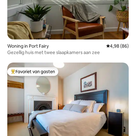
Woning in Port Fairy
Gemiddelde be
4,98 (86)
Gezellig huis met twee slaapkamers aan zee
Favoriet van gasten
Topfavoriet van gasten