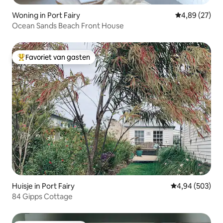
Woning in Port Fairy
Gemiddelde be
4,89 (27)
Ocean Sands Beach Front House
Favoriet van gasten
Topfavoriet van gasten
Huisje in Port Fairy
Gemiddelde beo
4,94 (503)
84 Gipps Cottage