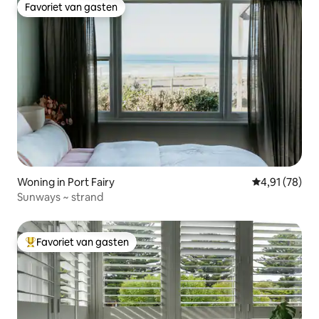
Favoriet van gasten
Favoriet van gasten
Woning in Port Fairy
Gemiddelde be
4,91 (78)
Sunways ~ strand
Favoriet van gasten
Topfavoriet van gasten