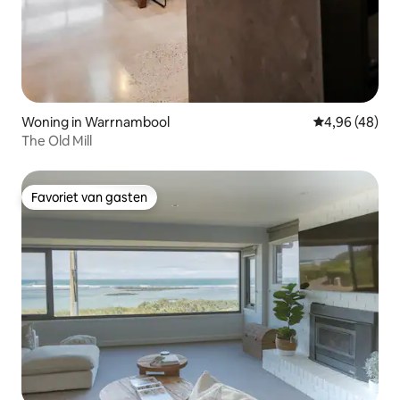
Woning in Warrnambool
Gemiddelde be
4,96 (48)
The Old Mill
Favoriet van gasten
Favoriet van gasten