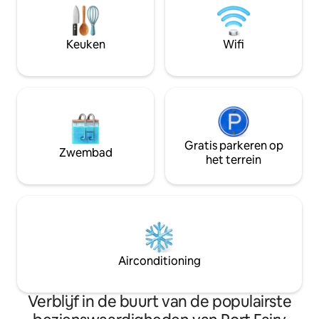
appartement als hun eigen
met elk een eigen 
appartement te behandelen en van hun
verwelkomen op e
vakantie te genieten. We zijn slechts
dag terwijl je geni
Keuken
Wifi
een telefoontje verwijderd.
het zuidelijke str
Gratis parkeren op
Zwembad
het terrein
Airconditioning
Verblijf in de buurt van de populairste