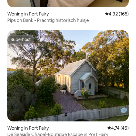
Woning in Port Fairy
Gemiddelde beo
4,92 (165)
Pips on Bank - Prachtig historisch huisje
Superhost
Superhost
Woning in Port Fairy
Gemiddelde be
4,74 (46)
De Seaside Chapel-Boutique Escape in Port Fairy