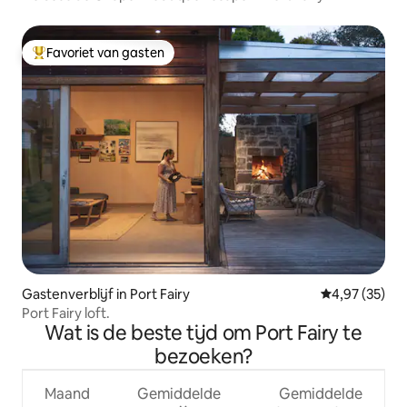
Favoriet van gasten
Topfavoriet van gasten
Gastenverblijf in Port Fairy
Gemiddelde be
4,97 (35)
Port Fairy loft.
Wat is de beste tijd om Port Fairy te
bezoeken?
Maand
Gemiddelde
Gemiddelde