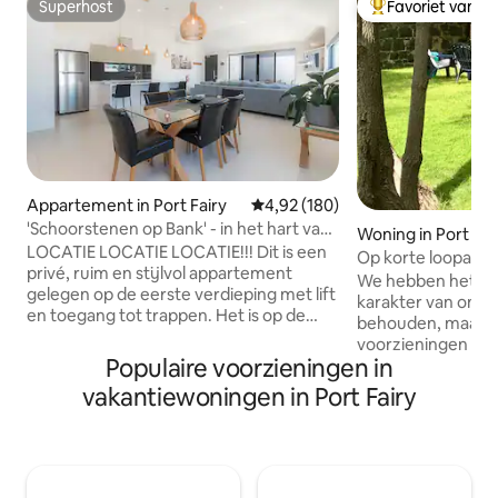
Superhost
Favoriet van g
Superhost
Topfavoriet van 
Appartement in Port Fairy
Gemiddelde beoordeling van 4,9
4,92 (180)
'Schoorstenen op Bank' - in het hart van
Woning in Port Fai
Port Fairy
LOCATIE LOCATIE LOCATIE!!! Dit is een
Op korte loopafst
privé, ruim en stijlvol appartement
stad.
We hebben het oo
gelegen op de eerste verdieping met lift
karakter van ons 1
en toegang tot trappen. Het is op de
behouden, maar a
beste locatie in het hart van Port Fairy.
voorzieningen to
Loop naar alles wat deze prachtige stad
Populaire voorzieningen in
zijn met een grote
aan het strand te bieden heeft;
ligt in de stad op
vakantiewoningen in Port Fairy
prachtige stranden, uitstekende
van de winkels en 
restaurants, winkels, enz. Het hele
loopafstand van h
appartement, één overdekte
slaapkamers hebb
parkeerplaats. Wij geloven in het
en twee eenpersoo
toestaan van onze gasten om het
moderne badkame