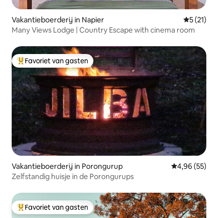
Vakantieboerderij in Napier
Gemiddeld
5 (21)
Many Views Lodge | Country Escape with cinema room
Favoriet van gasten
Topfavoriet van gasten
Vakantieboerderij in Porongurup
Gemiddelde be
4,96 (55)
Zelfstandig huisje in de Porongurups
Favoriet van gasten
Topfavoriet van gasten