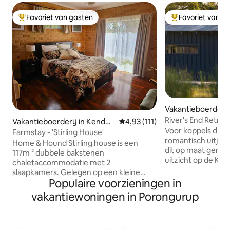
Favoriet van gasten
Favoriet van g
Topfavoriet van gasten
Topfavoriet van 
Vakantieboerderij
River's End Retrea
Vakantieboerderij in Kenden
Gemiddelde beoordeling van 4,9
4,93 (111)
Voor koppels die o
up
Farmstay - 'Stirling House'
romantisch uitje. Ontspan en ontspan in
Home & Hound Stirling house is een
dit op maat gema
117m ² dubbele bakstenen
uitzicht op de Kalgan-rivi
chaletaccommodatie met 2
30ac zijn we een 
slaapkamers. Gelegen op een kleine
boerderij. Schapen
Populaire voorzieningen in
boerderij met de mogelijkheid om de
grazen de weilande
geiten, pony 's met de hand te voeren,
vakantiewoningen in Porongurup
bezoek krijgen va
eitjes van de kippen te verzamelen en
huisdierenkangoeroes. Vanaf
over het algemeen te ontspannen op
kun je luisteren n
het rustige platteland. Dit chalet heeft
vogelleven en de vi