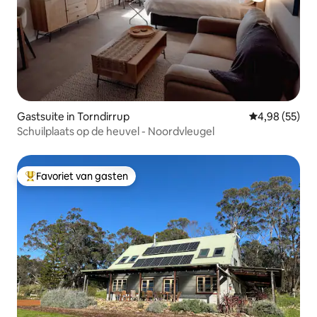
Gastsuite in Torndirrup
Gemiddelde be
4,98 (55)
Schuilplaats op de heuvel - Noordvleugel
Favoriet van gasten
Topfavoriet van gasten