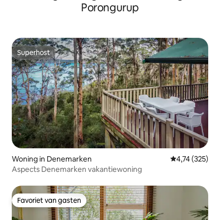
Porongurup
Superhost
Superhost
Woning in Denemarken
Gemiddelde beo
4,74 (325)
Aspects Denemarken vakantiewoning
Favoriet van gasten
Favoriet van gasten