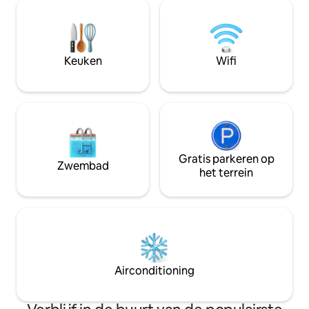
een grote slaapkamer met queensize
opstijgt terwijl je
bed en een tweede grote slaapkamer
lokale wijn naast het vuu
met drie eenpersoonsbedden. Een
wandelpaden, rivieren en s
gecombineerde badkamer en
en ontdek alles w
wasserette met wasmachine, en een
Keuken
Wifi
regio te bieden he
volledig zelfstandige keuken.
Hondvriendelijk met een beveiligde tuin,
zodat je je huisdier kunt achterlaten
voor dagtochten.
Gratis parkeren op
Zwembad
het terrein
Airconditioning