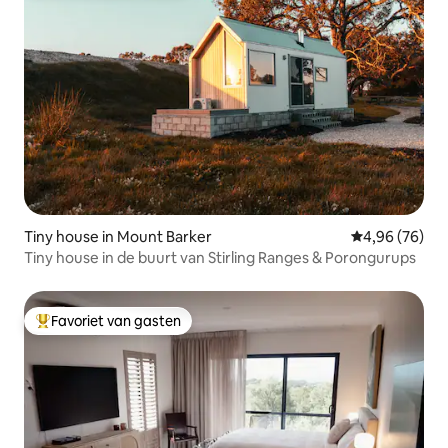
Tiny house in Mount Barker
Gemiddelde be
4,96 (76)
Tiny house in de buurt van Stirling Ranges & Porongurups
Favoriet van gasten
Topfavoriet van gasten