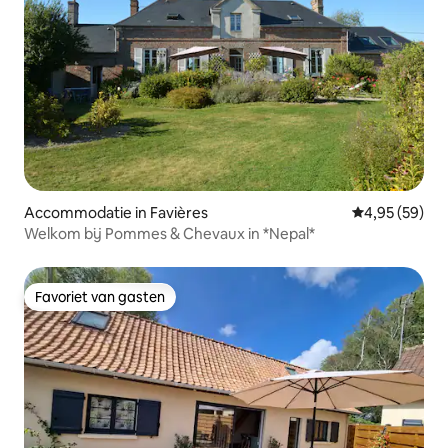
Accommodatie in Favières
Gemiddelde be
4,95 (59)
Welkom bij Pommes & Chevaux in *Nepal*
Favoriet van gasten
Favoriet van gasten