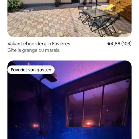
Vakantieboerderij in Favières
Gemiddelde beo
4,88 (103)
Gîte la grange du marais.
Favoriet van gasten
Favoriet van gasten