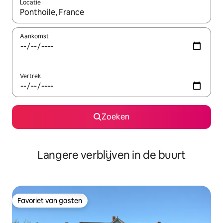
Locatie
Wanneer er resultaten beschikbaar zijn, maak je een keuze met 
Aankomst
Vertrek
Zoeken
Langere verblijven in de buurt
Favoriet van gasten
Favoriet van gasten