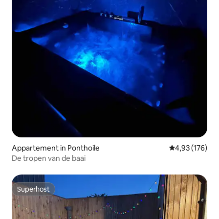
Appartement in Ponthoile
Gemiddelde beo
4,93 (176)
De tropen van de baai
Superhost
Superhost