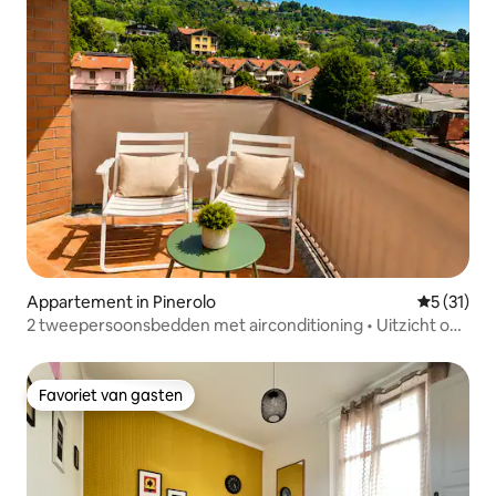
Appartement in Pinerolo
Gemiddeld
5 (31)
2 tweepersoonsbedden met airconditioning • Uitzicht op
de heuvels • Best beoordeeld
Favoriet van gasten
Favoriet van gasten