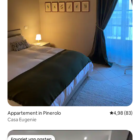
Appartement in Pinerolo
Gemiddelde be
4,98 (83)
Casa Eugenie
Favoriet van gasten