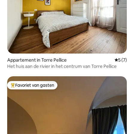
Appartement in Torre Pellice
Gemiddeld
5 (7)
Het huis aan de rivier in het centrum van Torre Pellice
Favoriet van gasten
Topfavoriet van gasten