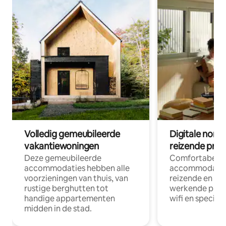
Volledig gemeubileerde
Digitale nom
vakantiewoningen
reizende prof
Deze gemeubileerde
Comfortabele
accommodaties hebben alle
accommodatie
voorzieningen van thuis, van
reizende en op
rustige berghutten tot
werkende profe
handige appartementen
wifi en special
midden in de stad.