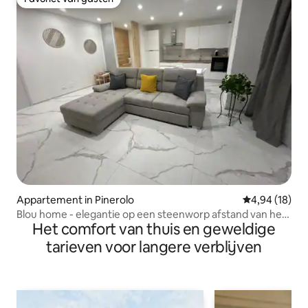
Favoriet van gasten
Appartement in Pinerolo
Gemiddelde be
4,94 (18)
Blou home - elegantie op een steenworp afstand van het
Het comfort van thuis en geweldige
centrum
tarieven voor langere verblijven