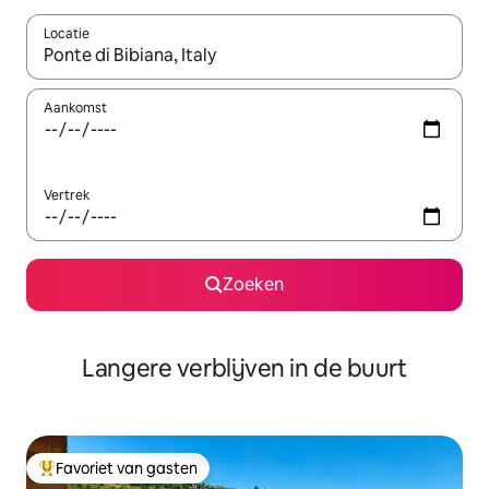
Locatie
Wanneer er resultaten beschikbaar zijn, maak je een keuze met 
Aankomst
Vertrek
Zoeken
Langere verblijven in de buurt
Favoriet van gasten
Topfavoriet van gasten