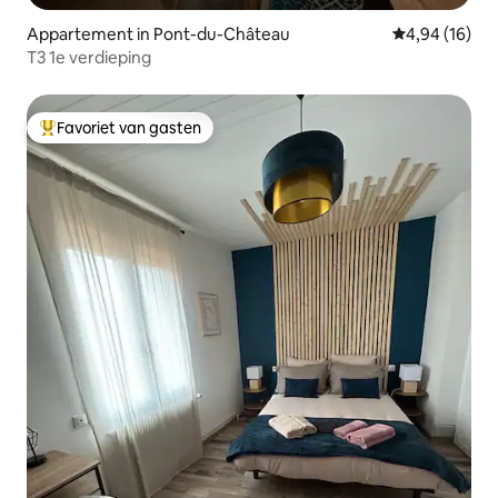
Appartement in Pont-du-Château
Gemiddelde be
4,94 (16)
T3 1e verdieping
Favoriet van gasten
Topfavoriet van gasten