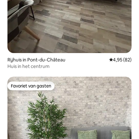
Rijhuis in Pont-du-Château
Gemiddelde be
4,95 (82)
Huis in het centrum
Favoriet van gasten
Favoriet van gasten