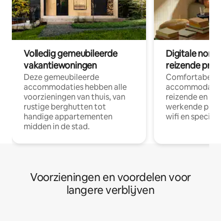
Volledig gemeubileerde
Digitale nom
vakantiewoningen
reizende prof
Deze gemeubileerde
Comfortabele
accommodaties hebben alle
accommodatie
voorzieningen van thuis, van
reizende en op
rustige berghutten tot
werkende profe
handige appartementen
wifi en special
midden in de stad.
Voorzieningen en voordelen voor
langere verblijven